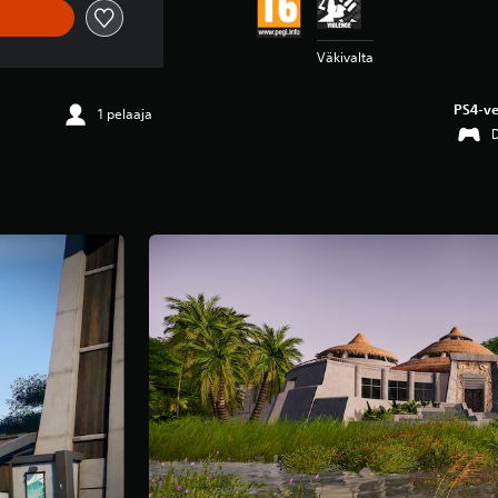
Väkivalta
PS4-ve
1 pelaaja