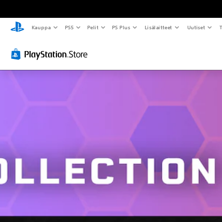
Kauppa
PS5
Pelit
PS Plus
Lisälaitteet
Uutiset
T