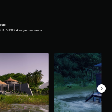
rsio
DUALSHOCK 4 -ohjaimen värinä