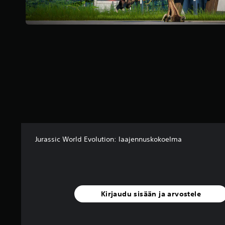
9
a
r
v
o
s
t
e
l
u
a
)
Jurassic World Evolution: laajennuskokoelma
Kirjaudu sisään ja arvostele