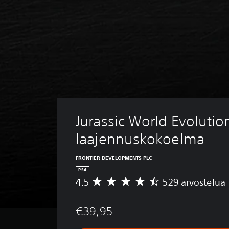
Jurassic World Evolution
laajennuskokoelma
FRONTIER DEVELOPMENTS PLC
PS4
4.5
529 arvostelua
K
e
s
€39,95
k
i