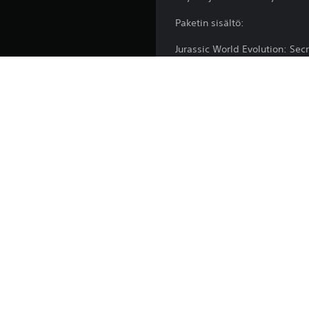
Paketin sisältö:
Jurassic World Evolution: Sec
Jurassic World Evolution: Clai
Jurassic World Evolution: Retu
Alusta:
Julkaisu:
Julkaisija:
Lajityypit: