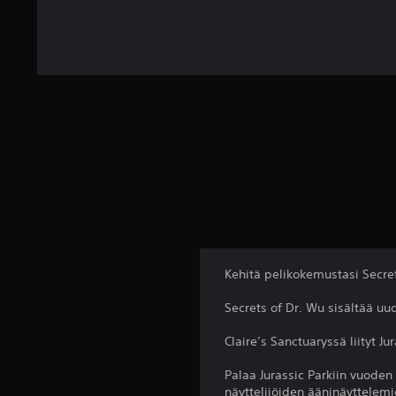
Kehitä pelikokemustasi Secrets
Secrets of Dr. Wu sisältää uu
Claire’s Sanctuaryssä liityt J
Palaa Jurassic Parkiin vuoden
näyttelijöiden ääninäyttelemi