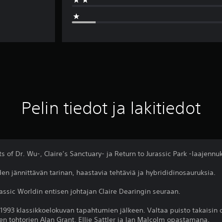
Pelin tiedot ja lakitiedot
 of Dr. Wu-, Claire’s Sanctuary- ja Return to Jurassic Park -laajennuk
den jännittävän tarinan, haastavia tehtäviä ja hybrididinosauruksia.
urassic Worldin entisen johtajan Claire Dearingin seuraan.
 1993 klassikkoelokuvan tapahtumien jälkeen. Valtaa puisto takaisin 
en tohtorien Alan Grant, Ellie Sattler ja Ian Malcolm opastamana.