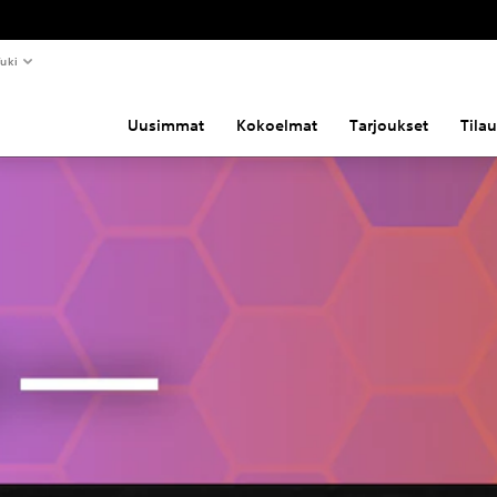
uki
Uusimmat
Kokoelmat
Tarjoukset
Tila