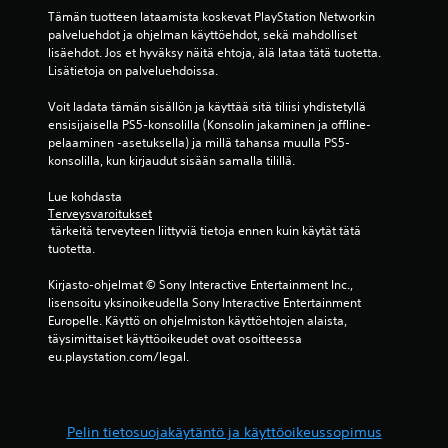
t
Tämän tuotteen lataamista koskevat PlayStation Networkin 
u
O
palveluehdot ja ohjelman käyttöehdot, sekä mahdolliset 
k
p
lisäehdot. Jos et hyväksy näitä ehtoja, älä lataa tätä tuotetta. 
s
p
Lisätietoja on palveluehdoissa.
e
a
t
i
Voit ladata tämän sisällön ja käyttää sitä tiliisi yhdistetyllä 
)
d
ensisijaisella PS5-konsolilla (Konsolin jakaminen ja offline-
e
pelaaminen -asetuksella) ja millä tahansa muulla PS5-
K
konsolilla, kun kirjaudut sisään samalla tilillä.
n
ä
m
y
Lue kohdasta 
t
u
Terveysvaroitukset
e
i
 tärkeitä terveyteen liittyviä tietoja ennen kuin käytät tätä 
t
s
tuotetta.
t
t
ä
u
Kirjasto-ohjelmat © Sony Interactive Entertainment Inc., 
v
t
lisensoitu yksinoikeudella Sony Interactive Entertainment 
i
Europelle. Käyttö on ohjelmiston käyttöehtojen alaista, 
u
s
täysimittaiset käyttöoikeudet ovat osoitteessa 
k
s
eu.playstation.com/legal.
s
ä
o
e
n
t
j
V
Pelin tietosuojakäytäntö ja käyttöoikeussopimus
o
o