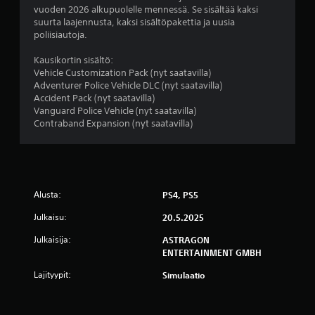
l
ä
a
vuoden 2026 alkupuolelle mennessä. Se sisältää kaksi
r
u
suurta laajennusta, kaksi sisältöpakettia ja uusia
u
i
poliisiautoja.
v
t
a
a
y
Kausikortin sisältö:
n
k
Vehicle Customization Pack (nyt saatavilla)
)
h
s
Adventurer Police Vehicle DLC (nyt saatavilla)
e
e
Accident Pack (nyt saatavilla)
r
t
Vanguard Police Vehicle (nyt saatavilla)
k
m
Contraband Expansion (nyt saatavilla)
i
k
l
y
l
y
o
s
i
(
Alusta:
PS4, PS5
n
p
t
Julkaisu:
20.5.2025
e
a
r
h
Julkaisija:
ASTRAGON
u
a
ENTERTAINMENT GMBH
n
s
s
a
Lajityypit:
Simulaatio
a
s
.
e