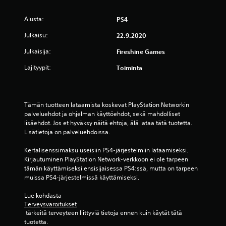
ä
Alusta:
PS4
v
Julkaisu:
22.9.2020
i
Julkaisija:
Fireshine Games
i
Lajityypit:
Toiminta
d
e
Tämän tuotteen lataamista koskevat PlayStation Networkin 
palveluehdot ja ohjelman käyttöehdot, sekä mahdolliset 
s
lisäehdot. Jos et hyväksy näitä ehtoja, älä lataa tätä tuotetta. 
Lisätietoja on palveluehdoissa.
t
Kertalisenssimaksu useisiin PS4-järjestelmiin lataamiseksi. 
Kirjautuminen PlayStation Network-verkkoon ei ole tarpeen 
ä
tämän käyttämiseksi ensisijaisessa PS4:ssä, mutta on tarpeen 
muissa PS4-järjestelmissä käyttämiseksi.
(
Lue kohdasta 
1
Terveysvaroitukset
 tärkeitä terveyteen liittyviä tietoja ennen kuin käytät tätä 
0
tuotetta.