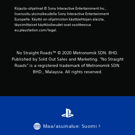
a
Kirjasto-ohjelmat © Sony Interactive Entertainment Inc., 
lisensoitu yksinoikeudella Sony Interactive Entertainment 
r
Europelle. Käyttö on ohjelmiston käyttöehtojen alaista, 
täysimittaiset käyttöoikeudet ovat osoitteessa 
v
eu.playstation.com/legal.
o
s
No Straight Roads™ © 2020 Metronomik SDN. BHD.
Published by Sold Out Sales and Marketing. "No Straight
t
Roads" is a registered trademark of Metronomik SDN.
BHD., Malaysia. All rights reserved.
e
l
u
a
)
Maa/asuinalue: Suomi