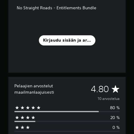
No Straight Roads - Entitlements Bundle
Kirjaudu sisään ja arvostele
Pelaajien arvostelut
K
4.80
maailmanlaajuisesti
e
10 arvostelua
80 %
s
20 %
k
0 %
i