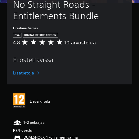
No Straight Roads - 
Entitlements Bundle
Fireshine Games
PS4
DIGITAL DELUXE EDITION
4.8
10 arvostelua
K
e
s
Ei ostettavissa
k
i
a
Lisätietoja
r
v
o
4
.
Lievä kiroilu
8
t
ä
h
1–2 pelaajaa
t
PS4-versio
e
DUALSHOCK 4 -ohjaimen värinä
ä