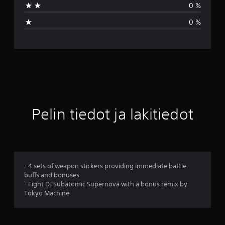
0 %
a
0 %
r
v
o
4
.
Pelin tiedot ja lakitiedot
8
t
ä
- 4 sets of weapon stickers providing immediate battle
buffs and bonuses
h
- Fight DJ Subatomic Supernova with a bonus remix by
Tokyo Machine
t
e