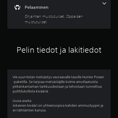
e
a
0
t
Pelaaminen
u
t
v
1
a
Ohjainten muistutukset, Oppaiden
a
v
muistutukset
n
a
u
h
u
r
e
t
t
r
v
a
k
Pelin tiedot ja lakitiedot
.
k
o
y
y
s
s
(
t
p
Vie suurriistan metsästys seuraavalle tasolle Hunter Power
e
-paketilla. Se tarjoaa metsästäjille kolme ainutlaatuista
e
pitkänkantaman tarkkuudestaan ja tehostaan tunnettua
r
pulttilukollista kivääriä.
l
u
s
Uusia aseita
u
a
Jokainen kivääri on yhteensopiva kahden ammustyypin ja
s
eri tähtäinten kanssa.
a
e