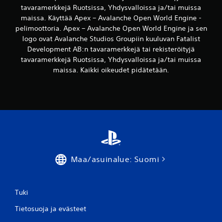
d
tavaramerkkejä Ruotsissa, Yhdysvalloissa ja/tai muissa
e
maissa. Käyttää Apex – Avalanche Open World Engine -
t
pelimoottoria. Apex – Avalanche Open World Engine ja sen
t
logo ovat Avalanche Studios Groupiin kuuluvan Fatalist
ä
Development AB:n tavaramerkkejä tai rekisteröityjä
v
tavaramerkkejä Ruotsissa, Yhdysvalloissa ja/tai muissa
ä
maissa. Kaikki oikeudet pidätetään.
s
a
u
v
a
n
k
ä
ä
Maa/asuinalue: Suomi
n
t
e
Tuki
i
s
Tietosuoja ja evästeet
y