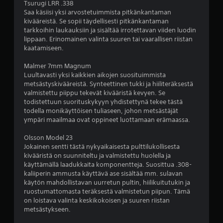
t
Tsurugi LRR .338
)
u
Saa käsiisi yksi arvostetuimmista pitkänkantaman
k
kivääreistä. Se sopii täydellisesti pitkänkantaman
tarkkoihin laukauksiin ja sisältää irrotettavan viiden luodin
s
lippaan. Erinomainen valinta suuren tai vaarallisen riistan
e
kaatamiseen.
t
)
Malmer 7mm Magnum
K
Luultavasti yksi kaikkien aikojen suosituimmista
ä
metsästyskivääreistä. Synteettinen tukki ja hiiliteräksestä
y
valmistettu piippu tekevät kivääristä kevyen. Se
t
todistettuun suorituskykyyn yhdistettynä tekee tästä
e
todella monikäyttöisen tuliaseen, johon metsästäjät
t
ympäri maailmaa ovat oppineet luottamaan erämaassa.
t
ä
Olsson Model 23
v
Jokainen sentti tästä nykyaikaisesta pulttilukollisesta
i
kivääristä on suunniteltu ja valmistettu huolella ja
s
käyttämällä laadukkaita komponentteja. Suosittua .308-
s
kaliiperin ammusta käyttävä ase sisältää mm. sulavan
ä
käytön mahdollistavan uurretun pultin, hiilikuitutukin ja
o
ruostumattomasta teräksestä valmistetun piipun. Tämä
n
on loistava valinta keskikokoisen ja suuren riistan
j
metsästykseen.
o