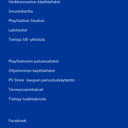
y
Verkkosivuston käyttöehdot
s
Sivustokartta
(
p
PlayStation Studios
e
r
Lakitiedot
u
Tietoja SIE-yhtiöstä
s
a
s
e
PlayStationin palveluehdot
t
u
Ohjelmiston käyttöehdot
k
PS Store -kaupan peruutuskäytäntö
s
e
Terveysvaroitukset
t
)
Tietoja luokituksista
K
ä
y
t
Facebook
e