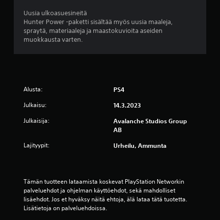
i
t
Uusia ulkoasuesineitä
a
Hunter Power -paketti sisältää myös uusia maaleja,
k
spraytä, materiaaleja ja maastokuvioita aseiden
i
muokkausta varten.
n
v
a
l
i
Alusta:
PS4
n
t
Julkaisu:
14.3.2023
o
j
Julkaisija:
Avalanche Studios Group
a
AB
s
a
Lajityypit:
Urheilu, Ammunta
u
v
o
j
Tämän tuotteen lataamista koskevat PlayStation Networkin 
e
palveluehdot ja ohjelman käyttöehdot, sekä mahdolliset 
n
lisäehdot. Jos et hyväksy näitä ehtoja, älä lataa tätä tuotetta. 
h
Lisätietoja on palveluehdoissa.
e