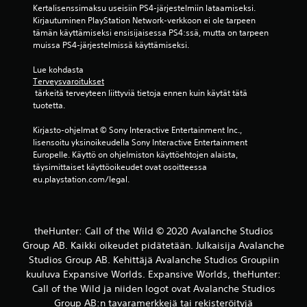
r
Kertalisenssimaksu useisiin PS4-järjestelmiin lataamiseksi. 
k
Kirjautuminen PlayStation Network-verkkoon ei ole tarpeen 
k
tämän käyttämiseksi ensisijaisessa PS4:ssä, mutta on tarpeen 
y
muissa PS4-järjestelmissä käyttämiseksi.
y
d
Lue kohdasta 
e
Terveysvaroitukset
n
 tärkeitä terveyteen liittyviä tietoja ennen kuin käytät tätä 
s
tuotetta.
ä
ä
Kirjasto-ohjelmat © Sony Interactive Entertainment Inc., 
t
lisensoitu yksinoikeudella Sony Interactive Entertainment 
ä
Europelle. Käyttö on ohjelmiston käyttöehtojen alaista, 
m
täysimittaiset käyttöoikeudet ovat osoitteessa 
i
eu.playstation.com/legal.
s
e
e
n
theHunter: Call of the Wild © 2020 Avalanche Studios
.
Group AB. Kaikki oikeudet pidätetään. Julkaisija Avalanche
Studios Group AB. Kehittäjä Avalanche Studios Groupiin
S
kuuluva Expansive Worlds. Expansive Worlds, theHunter:
ä
Call of the Wild ja niiden logot ovat Avalanche Studios
ä
Group AB:n tavaramerkkejä tai rekisteröityjä