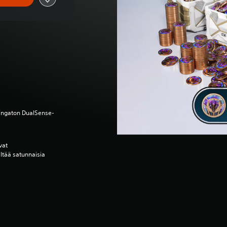
(langaton DualSense-
vat
ältää satunnaisia