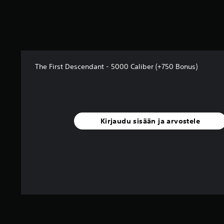
s
t
e
l
u
a
)
The First Descendant - 5000 Caliber (+750 Bonus)
Kirjaudu sisään ja arvostele