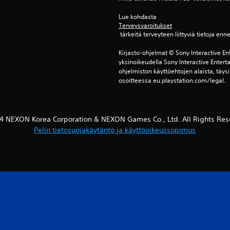
Lue kohdasta 
Terveysvaroitukset
 tärkeitä terveyteen liittyviä tietoja enn
Kirjasto-ohjelmat © Sony Interactive Ent
yksinoikeudella Sony Interactive Entert
ohjelmiston käyttöehtojen alaista, täysi
osoitteessa eu.playstation.com/legal.
4 NEXON Korea Corporation & NEXON Games Co., Ltd. All Rights Res
Pelin tietosuojakäytäntö ja käyttöoikeussopimus