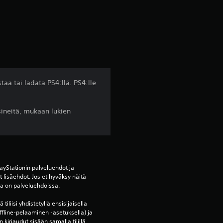
o
1
t
ä
staa tai ladata PS4:llä. PS4:lle
h
sineitä, mukaan lukien
t
i
v
yStationin palveluehdot ja 
i
lisäehdot. Jos et hyväksy näitä 
oja on palveluehdoissa.
i
tiliisi yhdistetyllä ensisijaisella 
ffline-pelaaminen -asetuksella) ja 
 kirjaudut sisään samalla tilillä.