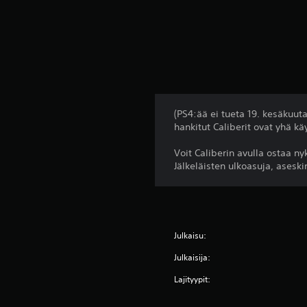
(PS4:ää ei tueta 19. kesäkuuta 
hankitut Caliberit ovat yhä käy
Voit Caliberin avulla ostaa 
Jälkeläisten ulkoasuja, aseski
Julkaisu:
Julkaisija:
Lajityypit: