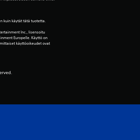
d
e
en kuin käytät tätä tuotetta.
s
ertainment Inc., lisensoitu 
t
ainment Europelle. Käyttö on 
mittaiset käyttöoikeudet ovat 
ä
(
erved.
1
a
r
v
o