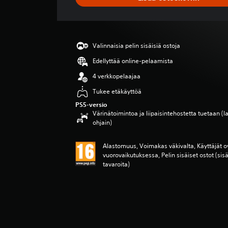
r
v
o
5
t
Valinnaisia pelin sisäisiä ostoja
ä
h
Edellyttää online-pelaamista
t
4 verkkopelaajaa
e
ä
Tukee etäkäyttöä
v
PS5-versio
i
Värinätoimintoa ja liipaisintehostetta tuetaan 
i
ohjain)
d
e
Alastomuus, Voimakas väkivalta, Käyttäjät o
s
vuorovaikutuksessa, Pelin sisäiset ostot (sis
t
tavaroita)
ä
(
1
a
r
v
o