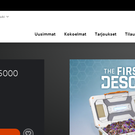
uki
Uusimmat
Kokoelmat
Tarjoukset
Tila
 5000 