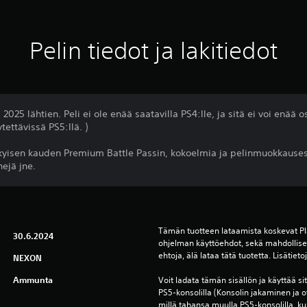
Pelin tiedot ja lakitiedot
2025 lähtien. Peli ei ole enää saatavilla PS4:lle, ja sitä ei voi enää o
tettävissä PS5:llä. )
nykyisen kauden Premium Battle Passin, kokoelmia ja pelinmuokkause
nejä jne.
Tämän tuotteen lataamista koskevat Pla
30.6.2024
ohjelman käyttöehdot, sekä mahdolliset 
ehtoja, älä lataa tätä tuotetta. Lisätiet
NEXON
Ammunta
Voit ladata tämän sisällön ja käyttää sitä 
PS5-konsolilla (Konsolin jakaminen ja o
millä tahansa muulla PS5-konsolilla, kun