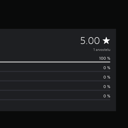
K
5.00
e
1 arvostelu
100 %
s
0 %
k
0 %
i
0 %
0 %
a
r
v