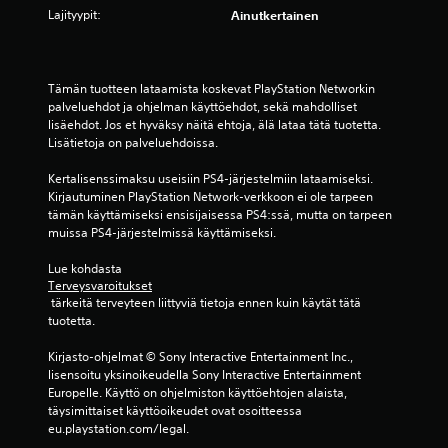
t
Lajityypit:
Ainutkertainen
ä
(
Tämän tuotteen lataamista koskevat PlayStation Networkin 
palveluehdot ja ohjelman käyttöehdot, sekä mahdolliset 
4
lisäehdot. Jos et hyväksy näitä ehtoja, älä lataa tätä tuotetta. 
Lisätietoja on palveluehdoissa.
a
Kertalisenssimaksu useisiin PS4-järjestelmiin lataamiseksi. 
r
Kirjautuminen PlayStation Network-verkkoon ei ole tarpeen 
tämän käyttämiseksi ensisijaisessa PS4:ssä, mutta on tarpeen 
v
muissa PS4-järjestelmissä käyttämiseksi.
o
Lue kohdasta 
Terveysvaroitukset
s
 tärkeitä terveyteen liittyviä tietoja ennen kuin käytät tätä 
tuotetta.
t
Kirjasto-ohjelmat © Sony Interactive Entertainment Inc., 
e
lisensoitu yksinoikeudella Sony Interactive Entertainment 
Europelle. Käyttö on ohjelmiston käyttöehtojen alaista, 
l
täysimittaiset käyttöoikeudet ovat osoitteessa 
eu.playstation.com/legal.