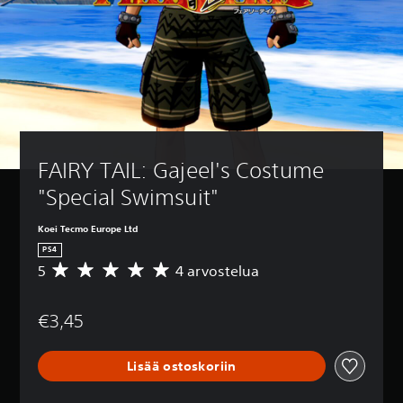
FAIRY TAIL: Gajeel's Costume 
"Special Swimsuit"
Koei Tecmo Europe Ltd
PS4
5
4 arvostelua
K
e
s
€3,45
k
i
a
Lisää ostoskoriin
r
v
o