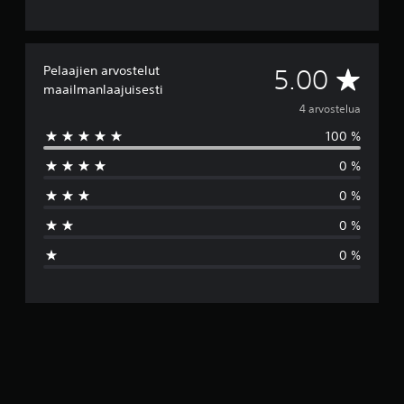
Pelaajien arvostelut
K
5.00
maailmanlaajuisesti
e
4 arvostelua
100 %
s
0 %
k
0 %
i
0 %
a
0 %
r
v
o
5