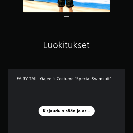
u
a
)
Luokitukset
FAIRY TAIL: Gajeel's Costume "Special Swimsuit"
Kirjaudu sisään ja arvostele