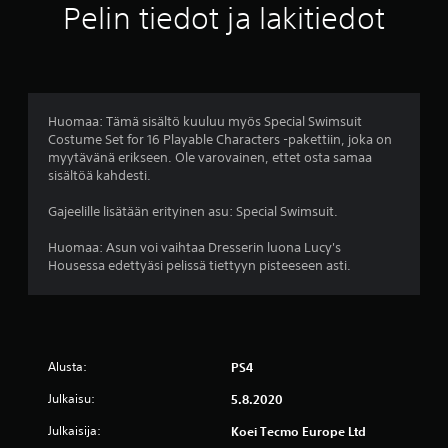
t
Pelin tiedot ja lakitiedot
ä
h
t
Huomaa: Tämä sisältö kuuluu myös Special Swimsuit
Costume Set for 16 Playable Characters -pakettiin, joka on
e
myytävänä erikseen. Ole varovainen, ettet osta samaa
sisältöä kahdesti.
ä
Gajeelille lisätään erityinen asu: Special Swimsuit.
v
Huomaa: Asun voi vaihtaa Dresserin luona Lucy's
i
Housessa edettyäsi pelissä tiettyyn pisteeseen asti.
i
d
Alusta:
PS4
e
Julkaisu:
5.8.2020
s
Julkaisija:
Koei Tecmo Europe Ltd