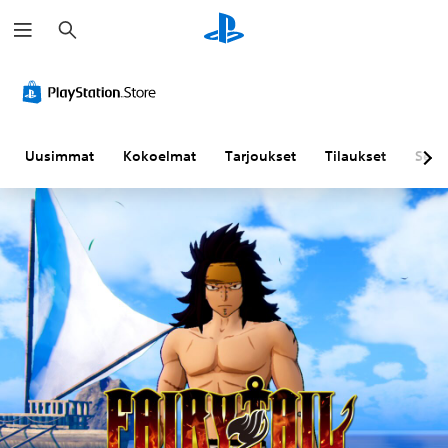
H
a
k
u
Uusimmat
Kokoelmat
Tarjoukset
Tilaukset
Sela