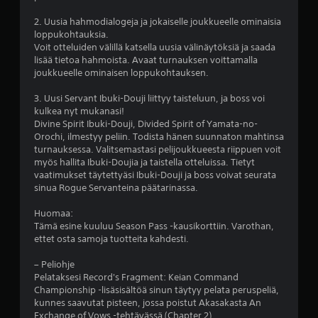
t
p
O
2. Uusia hahmodialogeja ja jokaiselle joukkueelle ominaisia
e
p
loppukohtauksia.
l
p
Voit otteluiden välillä katsella uusia välinäytöksiä ja saada
a
a
lisää tietoa hahmoista. Avaat turnauksen voittamalla
t
i
joukkueelle ominaisen loppukohtauksen.
a
d
p
3. Uusi Servant Ibuki-Douji liittyy taisteluun, ja boss voi
e
e
kulkea nyt mukanasi!
n
l
Divine Spirit Ibuki-Douji, Divided Spirit of Yamata-no-
i
m
Orochi, ilmestyy peliin. Todista hänen suunnaton mahtinsa
ä
u
turnauksessa. Valitsemastasi pelijoukkueesta riippuen voit
k
i
myös hallita Ibuki-Doujia ja taistella otteluissa. Tietyt
ä
s
vaatimukset täytettyäsi Ibuki-Douji ja boss voivat seurata
y
t
sinua Rogue Servanteina päätarinassa.
t
u
t
Huomaa:
t
ä
Tämä esine kuuluu Season Pass -kausikorttiin. Varothan,
u
m
ettet osta samoja tuotteita kahdesti.
k
ä
t
s
– Peliohje
t
e
Pelataksesi Record's Fragment: Keian Command
ä
t
Championship -lisäsisältöä sinun täytyy pelata peruspeliä,
l
kunnes saavutat pisteen, jossa poistut Akasakasta An
V
i
Exchange of Vows -tehtävässä (Chapter 2).
o