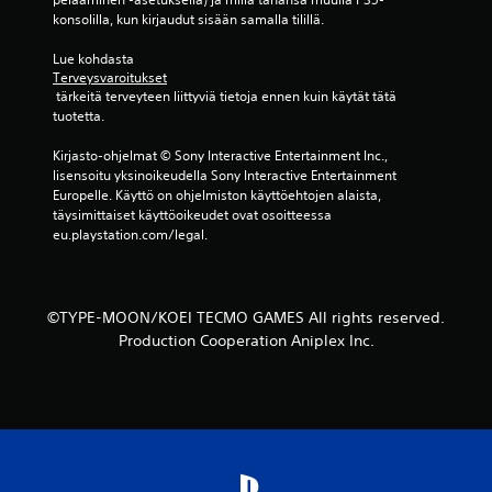
s
i
konsolilla, kun kirjaudut sisään samalla tilillä.
a
n
i
m
Lue kohdasta 
l
Terveysvaroitukset
i
m
 tärkeitä terveyteen liittyviä tietoja ennen kuin käytät tätä 
l
a
tuotetta.
l
n
o
k
Kirjasto-ohjelmat © Sony Interactive Entertainment Inc., 
i
lisensoitu yksinoikeudella Sony Interactive Entertainment 
o
n
Europelle. Käyttö on ohjelmiston käyttöehtojen alaista, 
t
s
täysimittaiset käyttöoikeudet ovat osoitteessa 
a
k
eu.playstation.com/legal.
h
e
a
t
n
u
s
s
a
©TYPE-MOON/KOEI TECMO GAMES All rights reserved.
o
.
Production Cooperation Aniplex Inc.
h
j
P
a
e
i
l
m
i
i
n
a