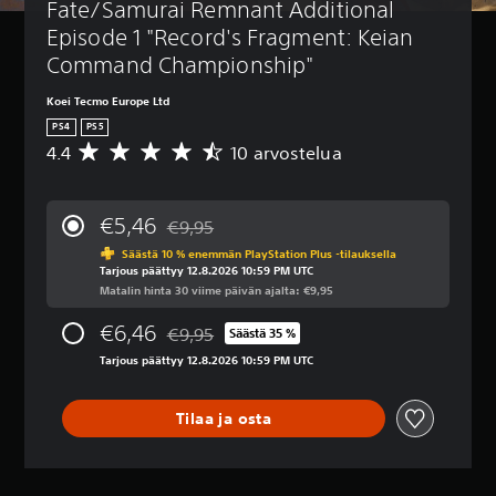
Fate/Samurai Remnant Additional 
t
k
r
o
i
s
i
(
Episode 1 "Record's Fragment: Keian 
m
e
t
p
Command Championship"
e
t
y
e
t
)
s
r
Koei Tecmo Europe Ltd
(
u
V
P
PS4
PS5
p
s
o
e
4.4
10 arvostelua
K
e
a
i
l
e
t
i
r
s
s
p
s
u
e
k
€5,46
i
s
€9,95
s
t
i
Alennettu alkuperäisestä hinnasta €9,95
e
ä
a
u
a
Säästä 10 % enemmän PlayStation Plus -tilauksella
n
o
Tarjous päättyy 12.8.2026 10:59 PM UTC
r
s
k
e
n
Matalin hinta 30 viime päivän ajalta: €9,95
v
e
s
n
t
o
t
e
t
e
€6,46
€9,95
4
Säästä 35 %
u
t
Alennettu alkuperäisestä hinnasta €9,95
ä
k
.
Tarjous päättyy 12.8.2026 10:59 PM UTC
k
)
ä
s
4
y
t
s
V
t
k
i
e
o
ä
Tilaa ja osta
s
t
t
i
h
i
y
t
)
t
t
s
v
e
V
t
v
ä
ä