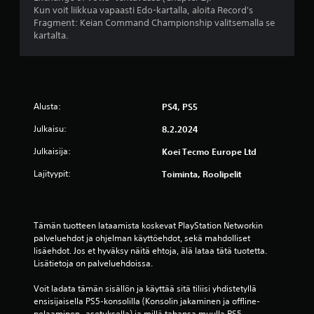
i
Kun voit liikkua vapaasti Edo-kartalla, aloita Record's
i
k
Fragment: Keian Command Championship valitsemalla se
t
e
kartalta.
t
o
u
h
t
j
u
a
s
i
t
m
Alusta:
PS4, PS5
u
i
a
a
Julkaisu:
8.2.2024
p
.
e
Julkaisija:
Koei Tecmo Europe Ltd
l
Lajityypit:
P
Toiminta, Roolipelit
a
a
e
m
l
i
a
s
Tämän tuotteen lataamista koskevat PlayStation Networkin 
t
o
palveluehdot ja ohjelman käyttöehdot, sekä mahdolliset 
t
p
lisäehdot. Jos et hyväksy näitä ehtoja, älä lataa tätä tuotetta. 
a
p
Lisätietoja on palveluehdoissa.
v
a
i
i
Voit ladata tämän sisällön ja käyttää sitä tiliisi yhdistetyllä 
s
s
ensisijaisella PS5-konsolilla (Konsolin jakaminen ja offline-
i
pelaaminen -asetuksella) ja millä tahansa muulla PS5-