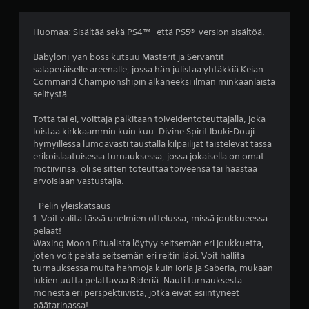
ä
a
s
r
i
i
Huomaa: Sisältää sekä PS4™- että PS5®-version sisältöä.
l
t
t
m
y
Babyloni-yan boss kutsuu Masterit ja Servantit
a
e
k
salaperäiselle areenalle, jossa hän julistaa yhtäkkiä Keian
n
s
Command Championshipin alkaneeksi ilman minkäänlaista
l
l
e
selitystä.
i
t
u
i
m
Totta tai ei, voittaja palkitaan toiveidentoteuttajalla, joka
i
k
loistaa kirkkaammin kuin kuu. Divine Spirit Ibuki-Douji
a
l
hymyillessä lumoavasti taustalla kilpailijat taistelevat tässä
e
l
erikoislaatuisessa turnauksessa, jossa jokaisella on omat
o
)
o
motiivinsa, oli se sitten toteuttaa toiveensa tai haastaa
h
i
arvoisiaan vastustajia.
j
n
a
t
- Pelin yleiskatsaus
i
a
1. Voit valita tässä unelmien ottelussa, missä joukkueessa
m
h
pelaat!
i
a
Waxing Moon Ritualista löytyy seitsemän eri joukkuetta,
n
a
joten voit pelata seitsemän eri reitin läpi. Voit hallita
s
turnauksessa muita hahmoja kuin Ioria ja Saberia, mukaan
V
a
lukien uutta pelattavaa Rideriä. Nauti turnauksesta
o
.
monesta eri perspektiivistä, jotka eivät esiintyneet
i
päätarinassa!