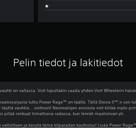
Pelin tiedot ja lakitiedot
vauhti on vallassa. Voit lopultakin saada yhden Vert Wheelerin halu
maatiosarjasta tuttu Power Rage™ on täällä. Tällä Deora II™:n sen t
at täyttä vauhtia... voittoon! Neonvalojen ansiosta voit kiitää myös
ipi pitää renkaat liimattuina radassa, kun lennät maaliviivan yli.
 valloilleen ja kesytä tämä kilparadan kauhistus! Lisää Power Rage