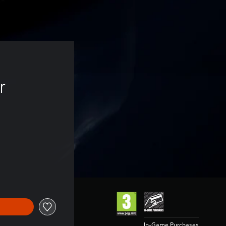
r 
In-Game Purchases