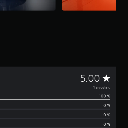
K
5.00
e
1 arvostelu
100 %
s
0 %
k
0 %
i
0 %