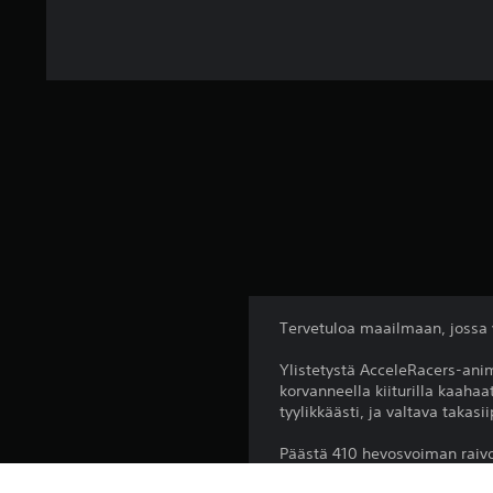
Tervetuloa maailmaan, jossa 
Ylistetystä AcceleRacers-ani
korvanneella kiiturilla kaaha
tyylikkäästi, ja valtava takasi
Päästä 410 hevosvoiman raivo