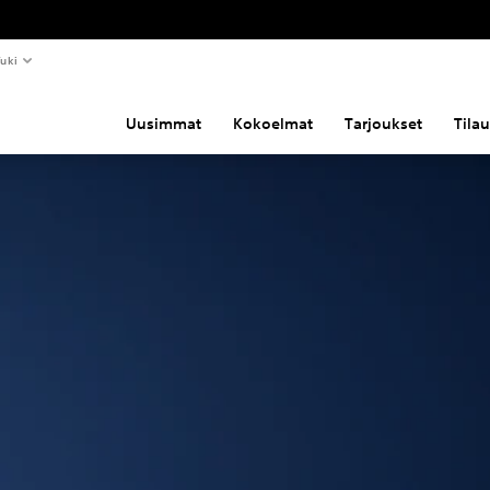
uki
Uusimmat
Kokoelmat
Tarjoukset
Tila