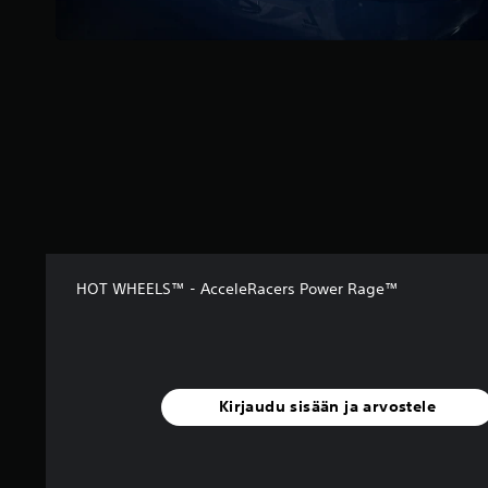
e
l
u
a
)
HOT WHEELS™ - AcceleRacers Power Rage™
Kirjaudu sisään ja arvostele