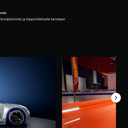
rsio
ärinätoiminto ja liipaisintehoste tarvitaan