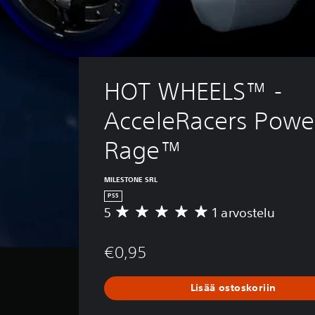
HOT WHEELS™ - 
AcceleRacers Powe
Rage™
MILESTONE SRL
PS5
5
1 arvostelu
K
e
s
€0,95
k
i
a
Lisää ostoskoriin
r
v