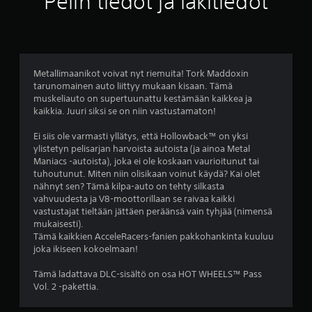
Pelin tiedot ja lakitiedot
j
a
Metallimaanikot voivat nyt riemuita! Tork Maddoxin
tarunomainen auto liittyy mukaan kisaan. Tämä
muskeliauto on supertuunattu kestämään kaikkea ja
kaikkia. Juuri siksi se on niin vastustamaton!
Ei siis ole varmasti yllätys, että Hollowback™ on yksi
ylistetyn pelisarjan harvoista autoista (ja ainoa Metal
Maniacs -autoista), joka ei ole koskaan vaurioitunut tai
tuhoutunut. Miten niin olisikaan voinut käydä? Kai olet
nähnyt sen? Tämä kilpa-auto on tehty silkasta
vahvuudesta ja V8-moottorillaan se raivaa kaikki
vastustajat tieltään jättäen peräänsä vain tyhjää (nimensä
mukaisesti).
Tämä kaikkien AcceleRacers-fanien pakkohankinta kuuluu
joka ikiseen kokoelmaan!
Tämä ladattava DLC-sisältö on osa HOT WHEELS™ Pass
Vol. 2 -pakettia.