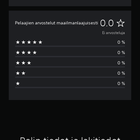
E
0.0
Pelaajien arvostelut maailmanlaajuisesti
i
Ei arvosteluja
0 %
a
0 %
r
0 %
v
0 %
o
0 %
s
t
e
l
u