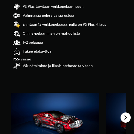
PS Plus tarvitaan verkkopelaamiseen
Valinnaisia pelin sisäisiä ostoja
Enintään 12 verkkopelaajaa, joilla on PS Plus -tilaus
Online-pelaaminen on mahdollista
1–2 pelaajaa
Tukee etäkäyttöä
PS5-versio
Värinätoiminto ja liipaisintehoste tarvitaan