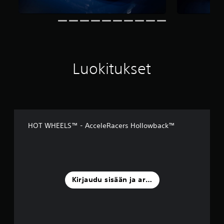
Luokitukset
HOT WHEELS™ - AcceleRacers Hollowback™
Kirjaudu sisään ja arvostele