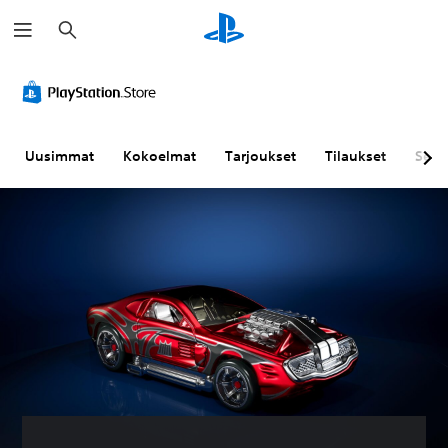
H
a
k
u
Uusimmat
Kokoelmat
Tarjoukset
Tilaukset
Sela