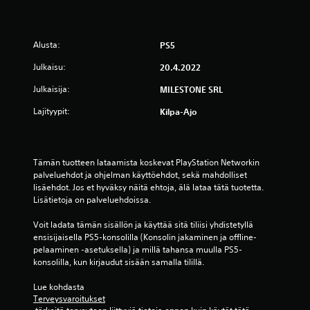
Alusta:
PS5
Julkaisu:
20.4.2022
Julkaisija:
MILESTONE SRL
Lajityypit:
Kilpa-Ajo
Tämän tuotteen lataamista koskevat PlayStation Networkin 
palveluehdot ja ohjelman käyttöehdot, sekä mahdolliset 
lisäehdot. Jos et hyväksy näitä ehtoja, älä lataa tätä tuotetta. 
Lisätietoja on palveluehdoissa.
Voit ladata tämän sisällön ja käyttää sitä tiliisi yhdistetyllä 
ensisijaisella PS5-konsolilla (Konsolin jakaminen ja offline-
pelaaminen -asetuksella) ja millä tahansa muulla PS5-
konsolilla, kun kirjaudut sisään samalla tilillä.
Lue kohdasta 
Terveysvaroitukset