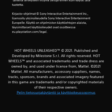
 tärkeitä terveyteen liittyviä tietoja ennen kuin käytät tätä 
tuotetta.
Kirjasto-ohjelmat © Sony Interactive Entertainment Inc., 
lisensoitu yksinoikeudella Sony Interactive Entertainment 
Europelle. Käyttö on ohjelmiston käyttöehtojen alaista, 
täysimittaiset käyttöoikeudet ovat osoitteessa 
eu.playstation.com/legal.
HOT WHEELS UNLEASHED™ © 2021. Published and
Developed by Milestone S.r.l. All rights reserved. HOT
WHEELS™ and associated trademarks and trade dress are
owned by, and used under license from, Mattel. ©2021
Mattel. All manufacturers, accessory suppliers, names,
tracks, sponsors, brands and associated imagery featured
in this game are trademarks and/or copyrighted materials
of their respective owners.
Pelin tietosuojakäytäntö ja käyttöoikeussopimus