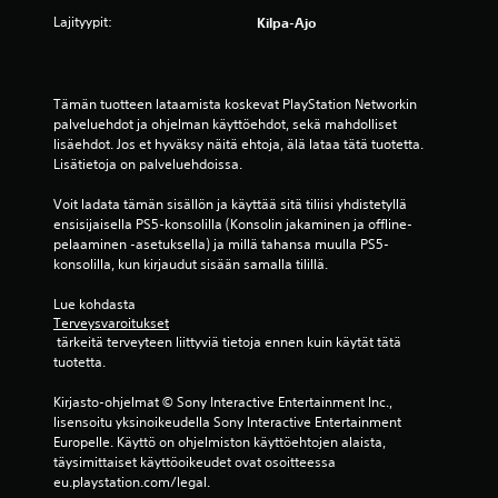
)
Lajityypit:
Kilpa-Ajo
Tämän tuotteen lataamista koskevat PlayStation Networkin 
palveluehdot ja ohjelman käyttöehdot, sekä mahdolliset 
lisäehdot. Jos et hyväksy näitä ehtoja, älä lataa tätä tuotetta. 
Lisätietoja on palveluehdoissa.
Voit ladata tämän sisällön ja käyttää sitä tiliisi yhdistetyllä 
ensisijaisella PS5-konsolilla (Konsolin jakaminen ja offline-
pelaaminen -asetuksella) ja millä tahansa muulla PS5-
konsolilla, kun kirjaudut sisään samalla tilillä.
Lue kohdasta 
Terveysvaroitukset
 tärkeitä terveyteen liittyviä tietoja ennen kuin käytät tätä 
tuotetta.
Kirjasto-ohjelmat © Sony Interactive Entertainment Inc., 
lisensoitu yksinoikeudella Sony Interactive Entertainment 
Europelle. Käyttö on ohjelmiston käyttöehtojen alaista, 
täysimittaiset käyttöoikeudet ovat osoitteessa 
eu.playstation.com/legal.