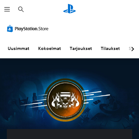
H
a
k
u
Uusimmat
Kokoelmat
Tarjoukset
Tilaukset
Sela