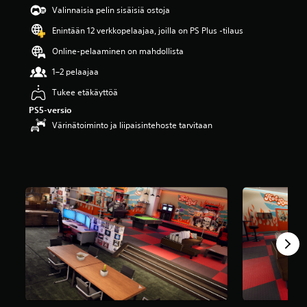
i
Valinnaisia pelin sisäisiä ostoja
d
Enintään 12 verkkopelaajaa, joilla on PS Plus -tilaus
e
s
Online-pelaaminen on mahdollista
t
ä
1–2 pelaajaa
(
Tukee etäkäyttöä
2
a
PS5-versio
r
Värinätoiminto ja liipaisintehoste tarvitaan
v
o
s
t
e
l
u
a
)