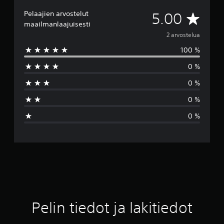
Pelaajien arvostelut
K
5.00
maailmanlaajuisesti
e
2 arvostelua
100 %
s
0 %
k
0 %
i
0 %
a
0 %
r
v
o
5
t
Pelin tiedot ja lakitiedot
ä