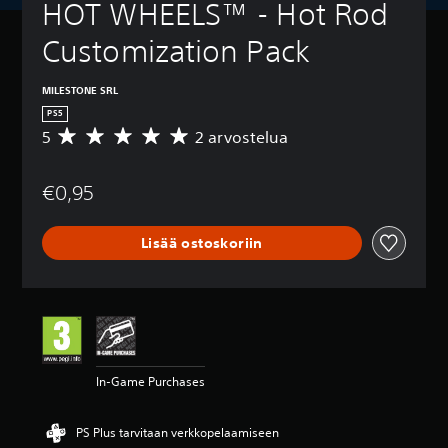
HOT WHEELS™ - Hot Rod 
Customization Pack
MILESTONE SRL
PS5
5
2 arvostelua
K
e
s
€0,95
k
i
a
Lisää ostoskoriin
r
v
o
5
t
ä
h
t
In-Game Purchases
e
ä
v
PS Plus tarvitaan verkkopelaamiseen
i