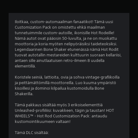
h
t
Iloitkaa, custom-automaailman fanaatikot! Tämä uusi
Customization Pack on omistettu ehkä maailman
e
tunnetuimmile custom-autoille, ikonisille Hot Rodeille!
Nämä autot ovat pääosin 50-luvulta, ja ne on muokattu
ä
moottoria ja koria myöten nelipyöräisiksi taideteoksiksi.
Legendaarinen Bone Shaker etunenässä nämä Hot Rodit
v
tuovat autotallin mestareiden kulttuurin suoraan kellariisi,
antaen sille ainutlaatuisen retro-ilmeen 8 uudella
i
elementillä.
i
Koristele seiniä, lattioita, ovia ja sohva vintage-grafiikoilla
ja peittämättömillä moottoreilla. Luo kuuma ympäristö
d
kisoillesi ja dominoi kilpailua kustomoidulla Bone
Shakerilla.
e
Tämä pakkaus sisältää myös 3 erikoiselementtiä
s
Unleashed-profiiliisi: kuvakkeen, tägin ja taustan! HOT
WHEELS™ - Hot Rod Customization Pack: antaudu
t
kustomointikuumeen valtaan!
ä
Tämä DLC sisältää: