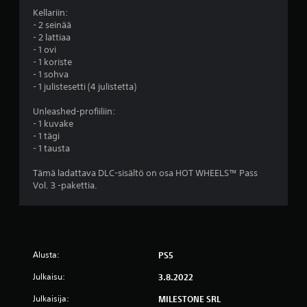
Kellariin:
(
- 2 seinää
- 2 lattiaa
2
- 1 ovi
- 1 koriste
a
- 1 sohva
- 1 julistesetti (4 julistetta)
r
Unleashed-profiiliin:
v
- 1 kuvake
- 1 tägi
o
- 1 tausta
s
Tämä ladattava DLC-sisältö on osa HOT WHEELS™ Pass
Vol. 3 -pakettia.
t
e
l
Alusta:
PS5
u
Julkaisu:
3.8.2022
a
Julkaisija:
MILESTONE SRL