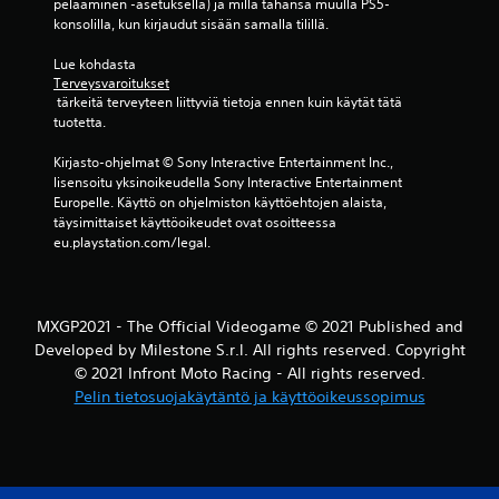
pelaaminen -asetuksella) ja millä tahansa muulla PS5-
t
konsolilla, kun kirjaudut sisään samalla tilillä.
ä
Lue kohdasta 
Terveysvaroitukset
(
 tärkeitä terveyteen liittyviä tietoja ennen kuin käytät tätä 
tuotetta.
8
Kirjasto-ohjelmat © Sony Interactive Entertainment Inc., 
a
lisensoitu yksinoikeudella Sony Interactive Entertainment 
Europelle. Käyttö on ohjelmiston käyttöehtojen alaista, 
r
täysimittaiset käyttöoikeudet ovat osoitteessa 
eu.playstation.com/legal.
v
o
MXGP2021 - The Official Videogame © 2021 Published and
s
Developed by Milestone S.r.l. All rights reserved. Copyright
© 2021 Infront Moto Racing - All rights reserved.
t
Pelin tietosuojakäytäntö ja käyttöoikeussopimus
e
l