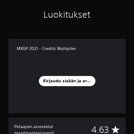
Luokitukset
MXGP 2021 - Credits Multiplier
Kirjaudu sisään ja arvostele
Pelaajien arvostelut
K
4.63
maailmanlaajuisesti