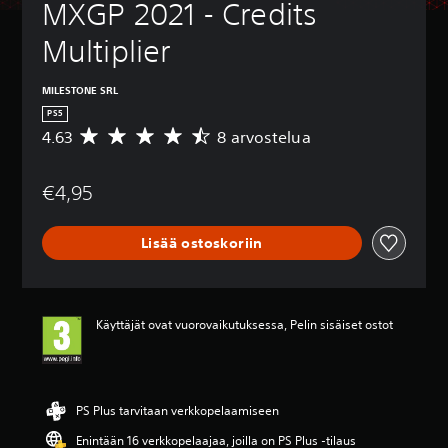
MXGP 2021 - Credits 
Multiplier
MILESTONE SRL
PS5
4.63
8 arvostelua
K
e
s
€4,95
k
i
a
Lisää ostoskoriin
r
v
o
4
.
Käyttäjät ovat vuorovaikutuksessa, Pelin sisäiset ostot
6
3
t
ä
h
PS Plus tarvitaan verkkopelaamiseen
t
Enintään 16 verkkopelaajaa, joilla on PS Plus -tilaus
e