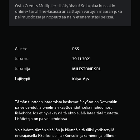
t
Osta Credits Multiplier -lisätyökalu! Se tuplaa kussakin
online- tai offline-kisassa ansaittujen varojen määrän joka
ä
pelimuodossa ja nopeuttaa näin etenemistäsi pelissä.
h
t
Alusta:
e
PS5
Julkaisu:
29.11.2021
ä
Julkaisija:
MILESTONE SRL
v
Lajityypit:
Kilpa-Ajo
i
i
Tämän tuotteen lataamista koskevat PlayStation Networkin 
d
palveluehdot ja ohjelman käyttöehdot, sekä mahdolliset 
lisäehdot. Jos et hyväksy näitä ehtoja, älä lataa tätä tuotetta. 
e
Lisätietoja on palveluehdoissa.
s
Voit ladata tämän sisällön ja käyttää sitä tiliisi yhdistetyllä 
ensisijaisella PS5-konsolilla (Konsolin jakaminen ja offline-