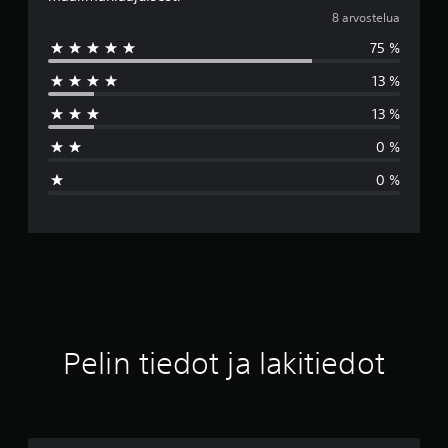
e
8 arvostelua
75 %
s
13 %
k
13 %
i
0 %
a
0 %
r
v
o
4
.
Pelin tiedot ja lakitiedot
6
3