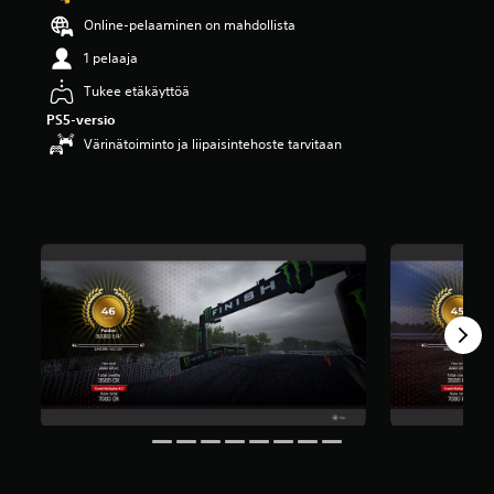
ä
Online-pelaaminen on mahdollista
v
i
1 pelaaja
i
Tukee etäkäyttöä
d
e
PS5-versio
s
Värinätoiminto ja liipaisintehoste tarvitaan
t
ä
(
8
a
r
v
o
s
t
e
l
u
a
)