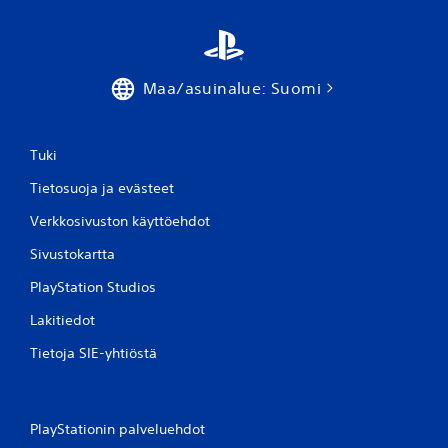
u
a
)
Maa/asuinalue: Suomi
Tuki
Tietosuoja ja evästeet
Verkkosivuston käyttöehdot
Sivustokartta
PlayStation Studios
Lakitiedot
Tietoja SIE-yhtiöstä
PlayStationin palveluehdot