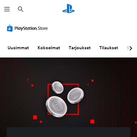
H
a
k
u
Uusimmat
Kokoelmat
Tarjoukset
Tilaukset
Sela