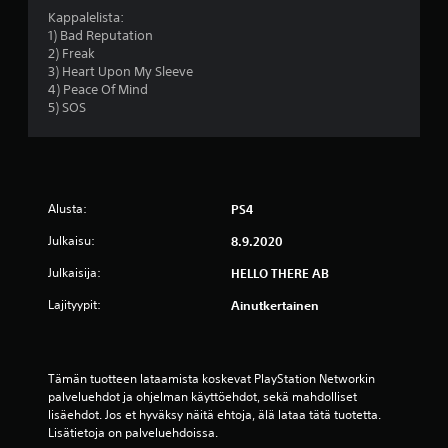
h
Kappalelista:
1) Bad Reputation
t
2) Freak
3) Heart Upon My Sleeve
e
4) Peace Of Mind
5) SOS
ä
v
i
Alusta:
PS4
i
Julkaisu:
8.9.2020
d
Julkaisija:
HELLO THERE AB
Lajityypit:
e
Ainutkertainen
s
Tämän tuotteen lataamista koskevat PlayStation Networkin 
t
palveluehdot ja ohjelman käyttöehdot, sekä mahdolliset 
lisäehdot. Jos et hyväksy näitä ehtoja, älä lataa tätä tuotetta. 
ä
Lisätietoja on palveluehdoissa.