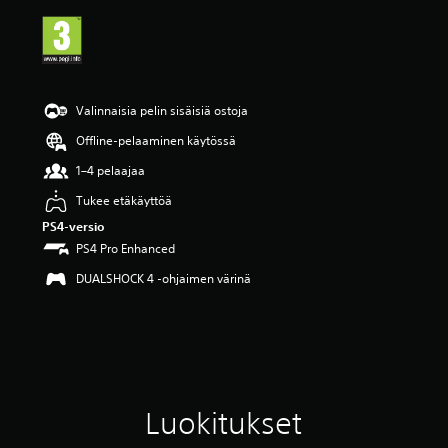
.
4
3
t
ä
h
Valinnaisia pelin sisäisiä ostoja
t
e
Offline-pelaaminen käytössä
ä
1–4 pelaajaa
v
i
Tukee etäkäyttöä
i
PS4-versio
d
e
PS4 Pro Enhanced
s
DUALSHOCK 4 -ohjaimen värinä
t
ä
(
2
1
a
r
v
Luokitukset
o
s