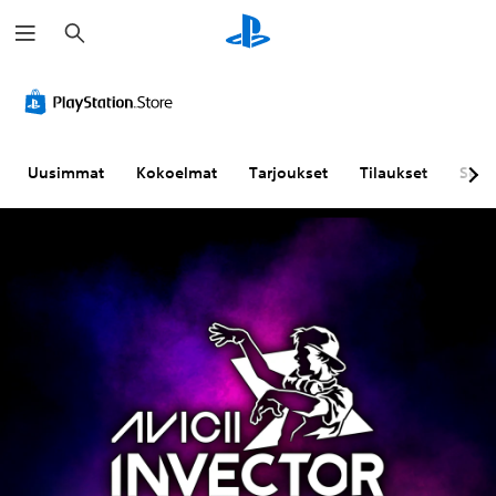
H
a
k
u
Uusimmat
Kokoelmat
Tarjoukset
Tilaukset
Sela