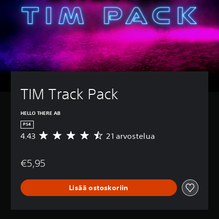
TIM Track Pack
HELLO THERE AB
PS4
4.43
21 arvostelua
K
e
s
€5,95
k
i
a
Lisää ostoskoriin
r
v
o
4