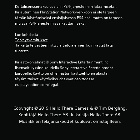
(
Kertalisenssimaksu useisiin PS4-järjestelmiin lataamiseksi. 
Kirjautuminen PlayStation Network-verkkoon ei ole tarpeen 
2
tämän käyttämiseksi ensisijaisessa PS4:ssä, mutta on tarpeen 
muissa PS4-järjestelmissä käyttämiseksi.
1
Lue kohdasta 
a
Terveysvaroitukset
 tärkeitä terveyteen liittyviä tietoja ennen kuin käytät tätä 
r
tuotetta.
v
Kirjasto-ohjelmat © Sony Interactive Entertainment Inc., 
lisensoitu yksinoikeudella Sony Interactive Entertainment 
o
Europelle. Käyttö on ohjelmiston käyttöehtojen alaista, 
täysimittaiset käyttöoikeudet ovat osoitteessa 
s
eu.playstation.com/legal.
t
e
Copyright © 2019 Hello There Games & © Tim Bergling.
Kehittäjä Hello There AB. Julkaisija Hello There AB.
l
Musiikkien tekijänoikeudet kuuluvat omistajilleen.
u