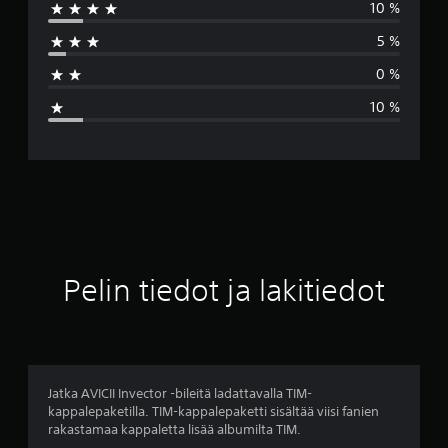
10 %
k
5 %
i
0 %
a
10 %
r
v
o
4
.
Pelin tiedot ja lakitiedot
4
3
t
Jatka AVICII Invector -bileitä ladattavalla TIM-
kappalepaketilla. TIM-kappalepaketti sisältää viisi fanien
ä
rakastamaa kappaletta lisää albumilta TIM.