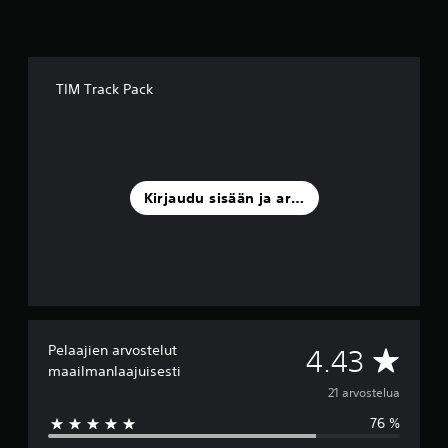
t
e
l
u
a
TIM Track Pack
)
Kirjaudu sisään ja arvostele
Pelaajien arvostelut
K
4.43
maailmanlaajuisesti
e
21 arvostelua
76 %
s