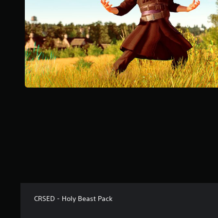
t
e
l
u
a
)
CRSED - Holy Beast Pack