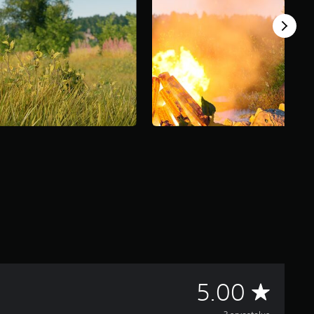
K
5.00