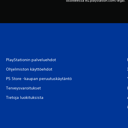
osoitteessa eu.playstation.com/legal.
PlayStationin palveluehdot
Ohjelmiston käyttöehdot
PS Store -kaupan peruutuskäytäntö
Terveysvaroitukset
Tietoja luokituksista