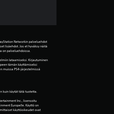
h
t
e
ä
ayStation Networkin palveluehdot 
v
et lisäehdot. Jos et hyväksy näitä 
oja on palveluehdoissa.
i
elmiin lataamiseksi. Kirjautuminen 
rpeen tämän käyttämiseksi 
i
en muissa PS4-järjestelmissä 
d
e
en kuin käytät tätä tuotetta.
s
ertainment Inc., lisensoitu 
ainment Europelle. Käyttö on 
mittaiset käyttöoikeudet ovat 
t