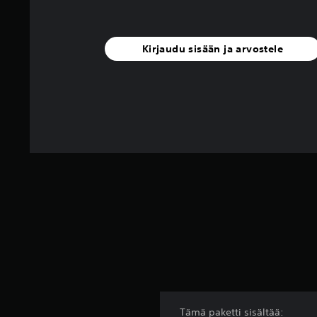
Kirjaudu sisään ja arvostele
Tämä paketti sisältää: