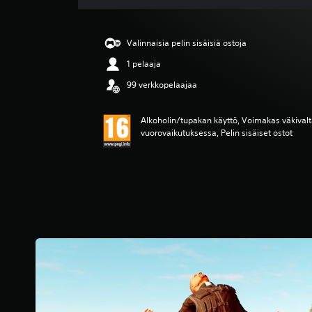
o
5
t
Valinnaisia pelin sisäisiä ostoja
ä
h
1 pelaaja
t
99 verkkopelaajaa
e
ä
v
Alkoholin/tupakan käyttö, Voimakas väkivalta
i
vuorovaikutuksessa, Pelin sisäiset ostot
i
d
e
s
t
ä
(
3
a
r
v
o
s