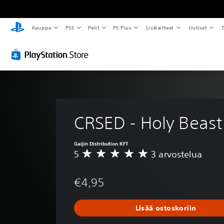
Kauppa
PS5
Pelit
PS Plus
Lisälaitteet
Uutiset
T
CRSED - Holy Beast
Gaijin Distribution KFT
5
3 arvostelua
K
e
s
€4,95
k
i
a
Lisää ostoskoriin
r
v