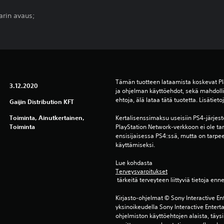
arin avaus;
Tämän tuotteen lataamista koskevat Pl
3.12.2020
ja ohjelman käyttöehdot, sekä mahdollis
ehtoja, älä lataa tätä tuotetta. Lisätiet
Gaijin Distribution KFT
Toiminta, Ainutkertainen,
Kertalisenssimaksu useisiin PS4-järjest
Toiminta
PlayStation Network-verkkoon ei ole ta
ensisijaisessa PS4:ssä, mutta on tarpe
käyttämiseksi.
Lue kohdasta 
Terveysvaroitukset
 tärkeitä terveyteen liittyviä tietoja enn
Kirjasto-ohjelmat © Sony Interactive Ent
yksinoikeudella Sony Interactive Entert
ohjelmiston käyttöehtojen alaista, täysi