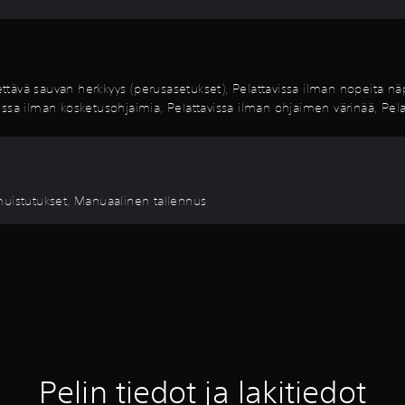
ävä sauvan herkkyys (perusasetukset), Pelattavissa ilman nopeita näp
avissa ilman kosketusohjaimia, Pelattavissa ilman ohjaimen värinää, Pel
muistutukset, Manuaalinen tallennus
Pelin tiedot ja lakitiedot