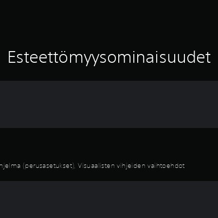
Esteettömyysominaisuudet
elma (perusasetukset), Visuaalisten vihjeiden vaihtoehdot