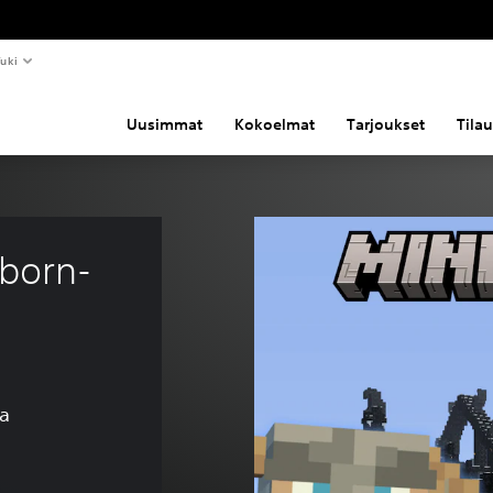
uki
Uusimmat
Kokoelmat
Tarjoukset
Tila
nborn-
ua