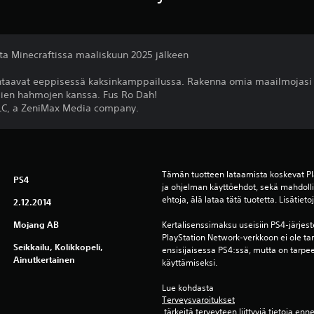
eta Minecraftissa maaliskuun 2025 jälkeen
ohtaavat eeppisessä kaksinkamppailussa. Rakenna omia maailmojasi
pien hahmojen kanssa. Fus Ro Dah!
LC, a ZeniMax Media company.
Tämän tuotteen lataamista koskevat Pl
PS4
ja ohjelman käyttöehdot, sekä mahdollis
ehtoja, älä lataa tätä tuotetta. Lisätiet
2.12.2014
Mojang AB
Kertalisenssimaksu useisiin PS4-järjest
PlayStation Network-verkkoon ei ole ta
Seikkailu, Kolikkopeli,
ensisijaisessa PS4:ssä, mutta on tarpe
Ainutkertainen
käyttämiseksi.
Lue kohdasta 
Terveysvaroitukset
 tärkeitä terveyteen liittyviä tietoja enn