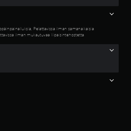
e
ä
v
päinpainalluksia, Pelattavissa ilman samanaikaisia
i
attavissa ilman mukautuvaa liipaisintehostetta
i
d
e
s
t
ä
(