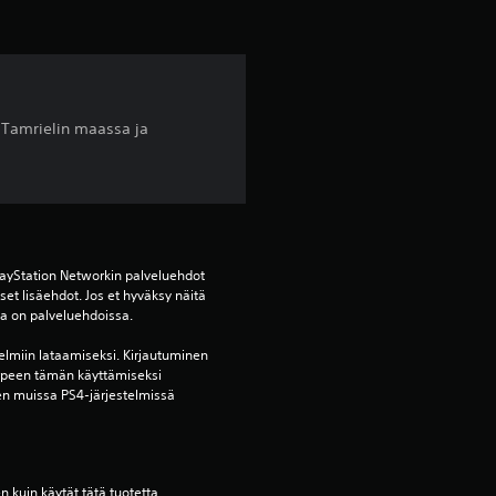
1
3
0
 Tamrielin maassa ja
4
a
r
ayStation Networkin palveluehdot 
v
et lisäehdot. Jos et hyväksy näitä 
oja on palveluehdoissa.
o
elmiin lataamiseksi. Kirjautuminen 
rpeen tämän käyttämiseksi 
s
en muissa PS4-järjestelmissä 
t
e
en kuin käytät tätä tuotetta.