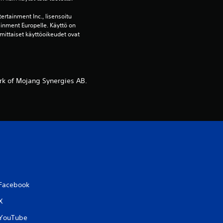
l
ertainment Inc., lisensoitu 
ainment Europelle. Käyttö on 
u
mittaiset käyttöoikeudet ovat 
a
)
rk of Mojang Synergies AB.
Facebook
X
YouTube