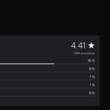
K
4.41
e
1304 arvostelua
76 %
s
8 %
k
7 %
i
1 %
9 %
a
r