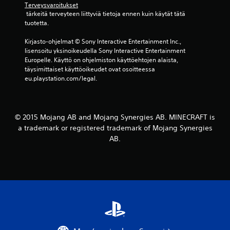
i
N
Terveysvaroitukset
i
t
ä
 tärkeitä terveyteen liittyviä tietoja ennen kuin käytät tätä 
t
a
y
tuotetta.
t
k
t
a
i
ö
Kirjasto-ohjelmat © Sony Interactive Entertainment Inc., 
l
n
n
lisensoitu yksinoikeudella Sony Interactive Entertainment 
l
v
l
Europelle. Käyttö on ohjelmiston käyttöehtojen alaista, 
e
a
u
täysimittaiset käyttöoikeudet ovat osoitteessa 
n
l
k
eu.playstation.com/legal.
t
i
u
a
n
o
a
t
h
p
o
j
© 2015 Mojang AB and Mojang Synergies AB. MINECRAFT is
e
j
e
a trademark or registered trademark of Mojang Synergies
l
a
l
i
AB.
s
m
t
a
a
i
u
a
l
v
u
a
o
t
n
j
t
t
e
a
e
n
a
e
h
p
n
e
ä
m