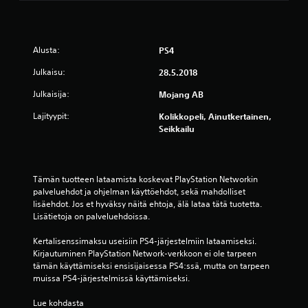
t
h
t
u
M
j
a
k
a
e
.
s
n
l
Alusta:
PS4
e
u
m
t
a
Julkaisu:
28.5.2018
a
)
a
(
Julkaisija:
Mojang AB
l
K
p
i
ä
Lajityypit:
Kolikkopeli, Ainutkertainen,
e
n
y
Seikkailu
r
t
e
u
e
n
s
t
t
a
t
Tämän tuotteen lataamista koskevat PlayStation Networkin 
a
s
ä
palveluehdot ja ohjelman käyttöehdot, sekä mahdolliset 
l
e
v
lisäehdot. Jos et hyväksy näitä ehtoja, älä lataa tätä tuotetta. 
l
i
t
Lisätietoja on palveluehdoissa.
e
s
u
n
s
k
Kertalisenssimaksu useisiin PS4-järjestelmiin lataamiseksi. 
n
ä
Kirjautuminen PlayStation Network-verkkoon ei ole tarpeen 
s
o
u
tämän käyttämiseksi ensisijaisessa PS4:ssä, mutta on tarpeen 
e
n
s
muissa PS4-järjestelmissä käyttämiseksi.
t
j
V
)
o
Lue kohdasta 
o