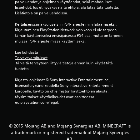
t
palveluehdot ja ohjelman käyttöehdot, sekä mahdolliset 
h
t
u
M
lisäehdot. Jos et hyväksy näitä ehtoja, älä lataa tätä tuotetta. 
j
a
Lisätietoja on palveluehdoissa.
k
a
e
.
s
n
l
Kertalisenssimaksu useisiin PS4-järjestelmiin lataamiseksi. 
e
u
m
Kirjautuminen PlayStation Network-verkkoon ei ole tarpeen 
t
a
a
tämän käyttämiseksi ensisijaisessa PS4:ssä, mutta on tarpeen 
)
a
(
muissa PS4-järjestelmissä käyttämiseksi.
l
K
p
i
ä
Lue kohdasta 
e
n
y
Terveysvaroitukset
r
t
 tärkeitä terveyteen liittyviä tietoja ennen kuin käytät tätä 
e
u
e
tuotetta.
n
s
t
t
a
t
Kirjasto-ohjelmat © Sony Interactive Entertainment Inc., 
a
s
ä
lisensoitu yksinoikeudella Sony Interactive Entertainment 
l
e
v
Europelle. Käyttö on ohjelmiston käyttöehtojen alaista, 
l
i
täysimittaiset käyttöoikeudet ovat osoitteessa 
t
e
s
eu.playstation.com/legal.
u
n
s
k
n
ä
s
o
u
e
n
s
© 2015 Mojang AB and Mojang Synergies AB. MINECRAFT is
t
j
a trademark or registered trademark of Mojang Synergies
V
)
o
AB.
o