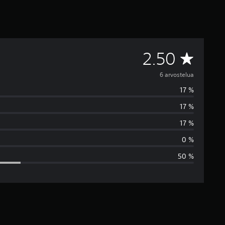
K
2.50
e
6 arvostelua
17 %
s
17 %
k
17 %
i
0 %
50 %
a
r
v