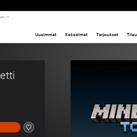
uki
Uusimmat
Kokoelmat
Tarjoukset
Tila
etti