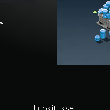
aus
Luokitukset