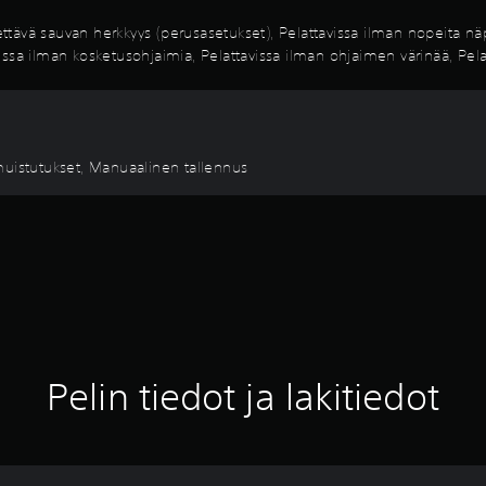
ävä sauvan herkkyys (perusasetukset), Pelattavissa ilman nopeita näp
avissa ilman kosketusohjaimia, Pelattavissa ilman ohjaimen värinää, Pel
muistutukset, Manuaalinen tallennus
Pelin tiedot ja lakitiedot