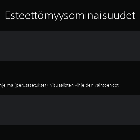
Esteettömyysominaisuudet
elma (perusasetukset), Visuaalisten vihjeiden vaihtoehdot