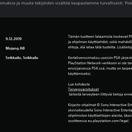
emuksia ja muuta tekijöiden sisältöä kaupastamme turvallisesti. Pole
Tämän tuotteen lataamista koskevat Pl
9.12.2019
ja ohjelman käyttöehdot, sekä mahdollis
ehtoja, älä lataa tätä tuotetta. Lisätiet
Mojang AB
Seikkailu, Seikkailu
Kertalisenssimaksu useisiin PS4-järjest
PlayStation Network-verkkoon ei ole ta
ensisijaisessa PS4:ssä, mutta on tarpe
käyttämiseksi.
Lue kohdasta 
Terveysvaroitukset
 tärkeitä terveyteen liittyviä tietoja enn
Kirjasto-ohjelmat © Sony Interactive Ent
yksinoikeudella Sony Interactive Entert
ohjelmiston käyttöehtojen alaista, täysi
osoitteessa eu.playstation.com/legal.