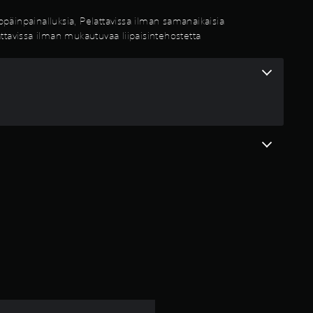
i
päinpainalluksia, Pelattavissa ilman samanaikaisia
i
attavissa ilman mukautuvaa liipaisintehostetta
d
e
s
t
ä
(
6
a
r