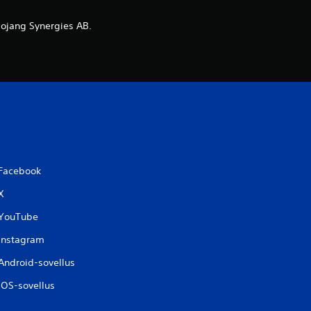
ojang Synergies AB.
Facebook
X
YouTube
Instagram
Android-sovellus
iOS-sovellus