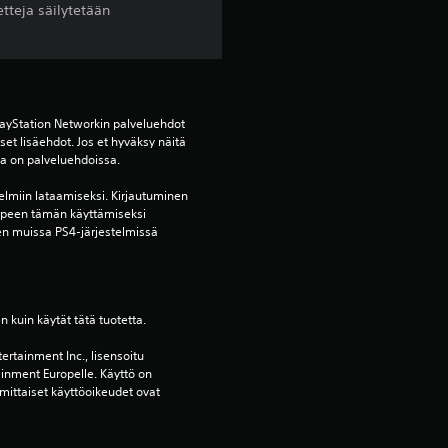
tteja säilytetään
v
o
s
ayStation Networkin palveluehdot 
et lisäehdot. Jos et hyväksy näitä 
t
oja on palveluehdoissa.
e
elmiin lataamiseksi. Kirjautuminen 
rpeen tämän käyttämiseksi 
l
en muissa PS4-järjestelmissä 
u
a
en kuin käytät tätä tuotetta.
ertainment Inc., lisensoitu 
)
ainment Europelle. Käyttö on 
mittaiset käyttöoikeudet ovat 