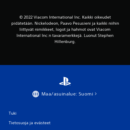
i
N
i
t
ä
t
a
y
t
© 2022 Viacom International Inc. Kaikki oikeudet
k
t
a
i
ö
pidätetään. Nickelodeon, Paavo Pesusieni ja kaikki niihin
l
n
n
liittyvät nimikkeet, logot ja hahmot ovat Viacom
l
v
l
International Inc:n tavaramerkkejä. Luonut Stephen
e
a
u
n
Hillenburg.
l
k
t
i
u
a
n
o
a
t
h
p
o
j
e
j
e
l
a
l
i
s
m
t
a
a
i
u
a
l
Maa/asuinalue: Suomi
v
u
a
o
t
n
j
t
t
e
a
Tuki
e
n
a
e
h
p
Tietosuoja ja evästeet
n
e
ä
m