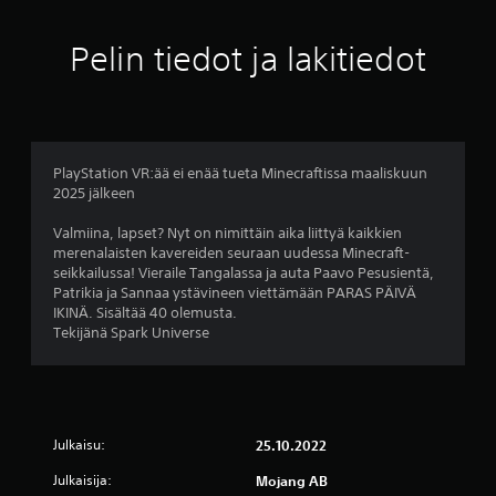
t
ä
a
m
i
a
r
p
l
u
,
e
Pelin tiedot ja lakitiedot
i
ä
m
v
j
t
r
a
o
a
l
y
i
u
s
n
k
l
k
n
u
h
s
l
s
e
e
e
ä
i
t
a
r
t
s
a
PlayStation VR:ää ei enää tueta Minecraftissa maaliskuun
u
k
m
i
j
2025 jälkeen
n
)
i
k
.
a
t
l
k
y
Valmiina, lapset? Nyt on nimittäin aika liittyä kaikkien
u
l
u
merenalaisten kavereiden seuraan uudessa Minecraft-
y
v
N
o
v
seikkailussa! Vieraile Tangalassa ja auta Paavo Pesusientä,
a
s
ä
i
a
Patrikia ja Sannaa ystävineen viettämään PARAS PÄIVÄ
t
(
y
n
k
IKINÄ. Sisältää 40 olemusta.
e
p
t
t
k
Tekijänä Spark Universe
p
e
a
e
ö
ä
r
h
i
n
m
u
a
t
u
l
n
s
a
k
u
s
.
a
a
k
Julkaisu:
25.10.2022
a
s
v
u
.
i
e
Julkaisija:
Mojang AB
o
l