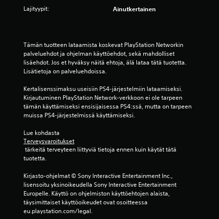
t
h
t
Lajityypit:
Ainutkertainen
u
M
j
a
k
a
e
.
s
n
l
e
u
m
Tämän tuotteen lataamista koskevat PlayStation Networkin 
t
a
palveluehdot ja ohjelman käyttöehdot, sekä mahdolliset 
a
)
a
lisäehdot. Jos et hyväksy näitä ehtoja, älä lataa tätä tuotetta. 
(
l
Lisätietoja on palveluehdoissa.
K
p
i
ä
e
Kertalisenssimaksu useisiin PS4-järjestelmiin lataamiseksi. 
n
y
r
Kirjautuminen PlayStation Network-verkkoon ei ole tarpeen 
t
e
u
tämän käyttämiseksi ensisijaisessa PS4:ssä, mutta on tarpeen 
e
n
s
muissa PS4-järjestelmissä käyttämiseksi.
t
t
a
t
a
s
Lue kohdasta 
ä
l
Terveysvaroitukset
e
v
l
 tärkeitä terveyteen liittyviä tietoja ennen kuin käytät tätä 
i
t
e
tuotetta.
s
u
n
s
k
Kirjasto-ohjelmat © Sony Interactive Entertainment Inc., 
n
ä
s
lisensoitu yksinoikeudella Sony Interactive Entertainment 
o
u
e
Europelle. Käyttö on ohjelmiston käyttöehtojen alaista, 
n
s
t
täysimittaiset käyttöoikeudet ovat osoitteessa 
j
V
)
eu.playstation.com/legal.
o
o