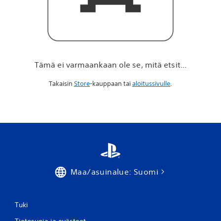
t
ä
e
t
s
i
t
Tämä ei varmaankaan ole se, mitä etsit...
.
.
Takaisin
Store
-kauppaan tai
aloitussivulle
.
.
Maa/asuinalue: Suomi
Tuki
Tietosuoja ja evästeet