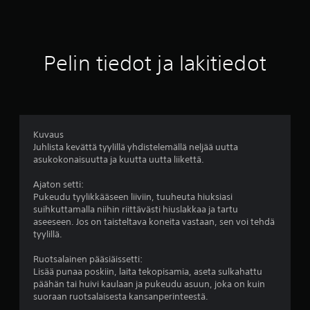
s
k
V
a
a
m
s
o
i
p
t
u
t
i
m
ä
v
i
t
i
r
e
a
t
t
a
Pelin tiedot ja lakitiedot
i
n
y
a
,
l
l
h
s
r
m
l
e
e
k
i
ä
u
r
s
i
k
s
i
s
k
ä
i
a
t
t
p
k
.
Kuvaus
e
a
a
y
Juhlista kevättä tyylillä yhdistelemällä neljää uutta
)
t
a
r
y
asukokonaisuutta ja kuutta uutta liikettä.
ä
p
a
s
ä
e
n
Ajaton setti:
(
n
l
t
Pukeudu tyylikkääseen liiviin, tuuheuta hiuksiasi
p
h
i
a
suihkuttamalla niihin riittävästi hiuslakkaa ja tartu
e
e
o
a
aseeseen. Jos on taisteltava koneita vastaan, sen voi tehdä
r
l
h
l
tyylillä.
p
j
u
u
p
a
e
s
Ruotsalainen pääsiäissetti:
o
i
t
a
Lisää punaa poskiin, laita tekopisamia, aseta sulkahattu
l
n
t
s
päähän tai huivi kaulaan ja pukeudu asuun, joka on kuin
u
t
a
suoraan ruotsalaisesta kansanperinteestä.
e
k
e
v