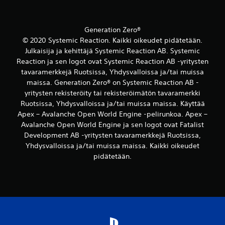
y
a
r
t
k
t
k
V
s
a
k
o
e
i
Generation Zero®
y
i
s
l
y
© 2020 Systemic Reaction. Kaikki oikeudet pidätetään.
t
s
m
d
Julkaisija ja kehittäjä Systemic Reaction AB. Systemic
t
ä
a
e
Reaction ja sen logot ovat Systemic Reaction AB -yritysten
u
k
n
n
t
tavaramerkkejä Ruotsissa, Yhdysvalloissa ja/tai muissa
ä
p
s
u
y
maissa. Generation Zero® on Systemic Reaction AB -
e
ä
s
t
l
yritysten rekisteröity tai rekisteröimätön tavaramerkki
ä
t
e
i
t
Ruotsissa, Yhdysvalloissa ja/tai muissa maissa. Käyttää
u
t
n
ä
Apex – Avalanche Open World Engine -pelirunkoa. Apex –
a
ä
a
m
Avalanche Open World Engine ja sen logot ovat Fatalist
p
ä
i
i
e
Development AB -yritysten tavaramerkkejä Ruotsissa,
n
k
s
l
t
Yhdysvalloissa ja/tai muissa maissa. Kaikki oikeudet
a
e
a
a
i
pidätetään.
e
a
v
s
n
m
a
i
.
i
l
a
s
l
k
o
S
i
a
p
s
ä
m
p
t
e
ä
a