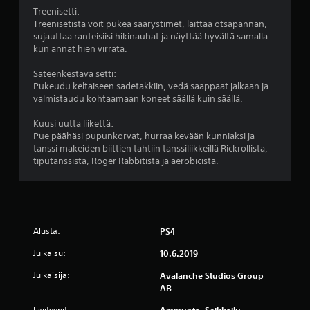
t
u
n
u
Treenisetti:
u
i
m
u
Treenisetistä voit pukea säärystimet, laittaa otsapannan,
k
s
ä
t
sujauttaa ranteisiisi hikinauhat ja näyttää hyvältä samalla
s
e
ä
t
kun annat hien virrata.
s
r
e
a
s
i
.
t
Sateenkestävä setti:
a
t
)
Pukeudu keltaiseen sadetakkiin, vedä saappaat jalkaan ja
m
y
valmistaudu kohtaamaan koneet säällä kuin säällä.
K
K
u
k
ä
a
o
s
Kuusi uutta liikettä:
y
t
d
e
Pue päähäsi pupunkorvat, hurraa kevään kunniaksi ja
t
o
t
s
tanssi makeiden biittien tahtiin tanssiliikkeillä Rickrollista,
e
s
m
e
tiputanssista, Roger Rabbitista ja aerobicista.
t
s
i
l
t
a
l
u
ä
.
l
m
v
o
u
i
i
S
s
k
n
Alusta:
PS4
s
u
a
t
ä
Julkaisu:
u
10.6.2019
v
a
o
r
h
u
Julkaisija:
Avalanche Studios Group
n
a
i
u
AB
j
n
k
s
o
s
o
Lajityypit:
Ammunta, Seikkailu,