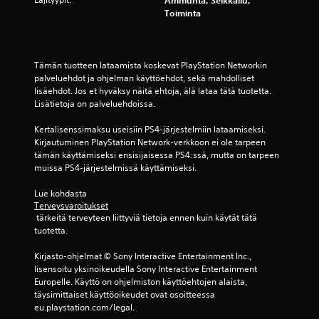
(
i
a
k
Toiminta
p
t
.
o
e
a
i
k
r
O
i
n
u
Tämän tuotteen lataamista koskevat PlayStation Networkin 
n
p
e
s
palveluehdot ja ohjelman käyttöehdot, sekä mahdolliset 
v
p
n
a
lisäehdot. Jos et hyväksy näitä ehtoja, älä lataa tätä tuotetta. 
a
a
t
s
Lisätietoja on palveluehdoissa.
l
i
e
e
i
d
k
t
Kertalisenssimaksu useisiin PS4-järjestelmiin lataamiseksi. 
n
e
s
Kirjautuminen PlayStation Network-verkkoon ei ole tarpeen 
u
t
n
tämän käyttämiseksi ensisijaisessa PS4:ssä, mutta on tarpeen 
t
k
o
muissa PS4-järjestelmissä käyttämiseksi.
m
i
j
s
u
a
t
e
Lue kohdasta 
s
i
y
t
Terveysvaroitukset
a
s
s
)
 tärkeitä terveyteen liittyviä tietoja ennen kuin käytät tätä 
u
t
T
tuotetta.
V
v
u
e
o
o
t
k
Kirjasto-ohjelmat © Sony Interactive Entertainment Inc., 
i
j
u
s
lisensoitu yksinoikeudella Sony Interactive Entertainment 
t
e
t
Europelle. Käyttö on ohjelmiston käyttöehtojen alaista, 
k
p
n
i
täysimittaiset käyttöoikeudet ovat osoitteessa 
e
s
h
t
eu.playstation.com/legal.
l
e
e