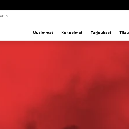
uki
Uusimmat
Kokoelmat
Tarjoukset
Tila