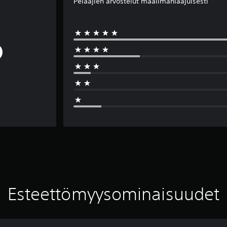
Pelaajien arvostelut maailmanlaajuisesti
Esteettömyysominaisuudet