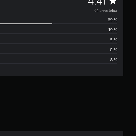
K
4.41
e
64 arvostelua
69 %
s
19 %
k
5 %
i
0 %
8 %
a
r
v
o
4
.