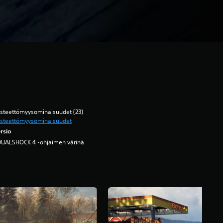
steettömyysominaisuudet (23)
Esteettömyysominaisuudet
rsio
DUALSHOCK 4 -ohjaimen värinä