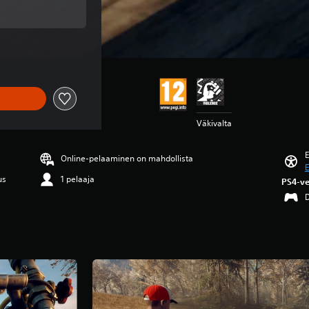
asta €3,95
Väkivalta
E
Online-pelaaminen on mahdollista
us
1 pelaaja
PS4-ve