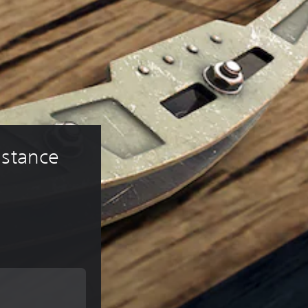
istance 
asta €3,95