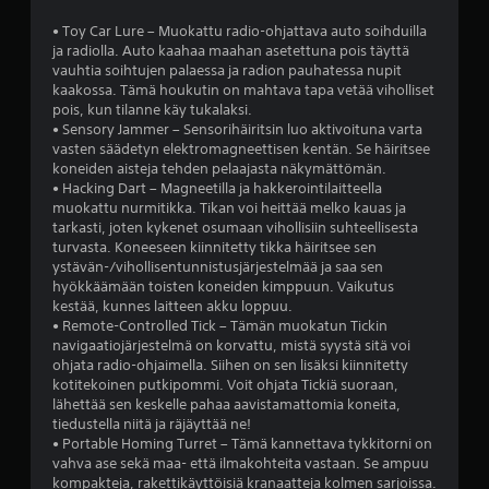
t
u
n
u
u
i
m
• Toy Car Lure – Muokattu radio-ohjattava auto soihduilla
u
k
s
ä
ja radiolla. Auto kaahaa maahan asetettuna pois täyttä
t
s
e
ä
vauhtia soihtujen palaessa ja radion pauhatessa nupit
t
s
r
e
kaakossa. Tämä houkutin on mahtava tapa vetää viholliset
a
s
i
pois, kun tilanne käy tukalaksi.
.
t
a
t
• Sensory Jammer – Sensorihäiritsin luo aktivoituna varta
)
m
y
vasten säädetyn elektromagneettisen kentän. Se häiritsee
K
K
u
k
koneiden aisteja tehden pelaajasta näkymättömän.
ä
a
o
s
• Hacking Dart – Magneetilla ja hakkerointilaitteella
y
t
d
e
muokattu nurmitikka. Tikan voi heittää melko kauas ja
t
o
t
s
tarkasti, joten kykenet osumaan vihollisiin suhteellisesta
e
s
m
turvasta. Koneeseen kiinnitetty tikka häiritsee sen
e
t
s
i
ystävän-/vihollisentunnistusjärjestelmää ja saa sen
l
t
a
l
hyökkäämään toisten koneiden kimppuun. Vaikutus
u
ä
.
l
kestää, kunnes laitteen akku loppuu.
m
v
o
• Remote-Controlled Tick – Tämän muokatun Tickin
u
i
i
navigaatiojärjestelmä on korvattu, mistä syystä sitä voi
S
s
k
n
ohjata radio-ohjaimella. Siihen on sen lisäksi kiinnitetty
s
u
a
t
kotitekoinen putkipommi. Voit ohjata Tickiä suoraan,
ä
u
v
a
lähettää sen keskelle pahaa aavistamattomia koneita,
o
r
h
u
tiedustella niitä ja räjäyttää ne!
n
a
i
• Portable Homing Turret – Tämä kannettava tykkitorni on
u
j
n
vahva ase sekä maa- että ilmakohteita vastaan. Se ampuu
k
s
o
s
kompakteja, rakettikäyttöisiä kranaatteja kolmen sarjoissa.
o