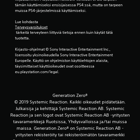
y
a
r
t
tämän käyttämiseksi ensisijaisessa PS4:ssä, mutta on tarpeen 
k
t
k
V
muissa PS4-järjestelmissä käyttämiseksi.
s
a
k
o
e
i
y
i
Lue kohdasta 
s
l
y
Terveysvaroitukset
t
s
m
d
 tärkeitä terveyteen liittyviä tietoja ennen kuin käytät tätä 
t
ä
a
e
tuotetta.
u
k
n
n
t
ä
p
s
Kirjasto-ohjelmat © Sony Interactive Entertainment Inc., 
u
y
e
ä
lisensoitu yksinoikeudella Sony Interactive Entertainment 
s
t
l
ä
Europelle. Käyttö on ohjelmiston käyttöehtojen alaista, 
t
e
i
t
täysimittaiset käyttöoikeudet ovat osoitteessa 
u
t
n
ä
eu.playstation.com/legal.
a
ä
a
m
p
ä
i
i
e
n
k
s
l
t
a
e
a
Generation Zero®
a
i
e
a
v
© 2019 Systemic Reaction. Kaikki oikeudet pidätetään.
s
n
m
a
i
Julkaisija ja kehittäjä Systemic Reaction AB. Systemic
.
i
l
a
Reaction ja sen logot ovat Systemic Reaction AB -yritysten
s
l
k
tavaramerkkejä Ruotsissa, Yhdysvalloissa ja/tai muissa
o
S
i
a
maissa. Generation Zero® on Systemic Reaction AB -
p
s
ä
m
p
yritysten rekisteröity tai rekisteröimätön tavaramerkki
t
e
ä
a