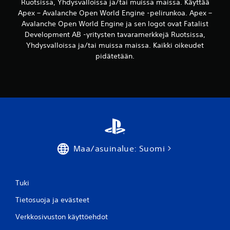
a
Ruotsissa, Yhdysvalloissa ja/tai muissa maissa. Käyttää
r
d
i
s
a
Apex – Avalanche Open World Engine -pelirunkoa. Apex –
e
s
u
n
Avalanche Open World Engine ja sen logot ovat Fatalist
t
i
u
l
Development AB -yritysten tavaramerkkejä Ruotsissa,
t
i
r
i
Yhdysvalloissa ja/tai muissa maissa. Kaikki oikeudet
ä
n
e
i
m
v
pidätetään.
m
k
i
ä
p
k
l
i
s
e
l
a
i
a
o
k
t
u
i
i
ä
v
n
r
j
a
t
j
a
n
a
a
t
k
h
i
e
a
Maa/asuinalue: Suomi
ä
m
h
n
ä
i
o
s
a
n
s
a
,
t
t
Tuki
.
m
e
e
i
i
i
Tietosuoja ja evästeet
k
t
P
s
ä
a
Verkkosivuston käyttöehdot
e
y
p
,
l