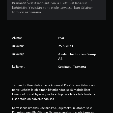
(
i
a
Kranaatit ovat itseohjautuvia ja lukittuvat läheisiin
k
p
t
.
kohteisiin. Yksikään kone ei ole turvassa, kun tällainen
o
e
a
torni on aktiivisena.
i
k
r
O
i
n
u
n
p
e
s
v
p
n
a
a
a
t
s
l
Alusta:
PS4
i
e
e
i
d
k
t
Julkaisu:
25.5.2023
n
e
s
u
t
Julkaisija:
Avalanche Studios Group
n
t
k
o
AB
m
i
j
s
u
a
t
e
Lajityypit:
Seikkailu, Toiminta
s
i
y
t
a
s
s
)
u
t
T
V
v
u
Tämän tuotteen lataamista koskevat PlayStation Networkin 
e
o
o
palveluehdot ja ohjelman käyttöehdot, sekä mahdolliset 
t
k
i
j
lisäehdot. Jos et hyväksy näitä ehtoja, älä lataa tätä tuotetta. 
u
s
t
e
Lisätietoja on palveluehdoissa.
t
k
p
n
i
e
s
h
Kertalisenssimaksu useisiin PS4-järjestelmiin lataamiseksi. 
t
l
e
e
Kirjautuminen PlayStation Network-verkkoon ei ole tarpeen 