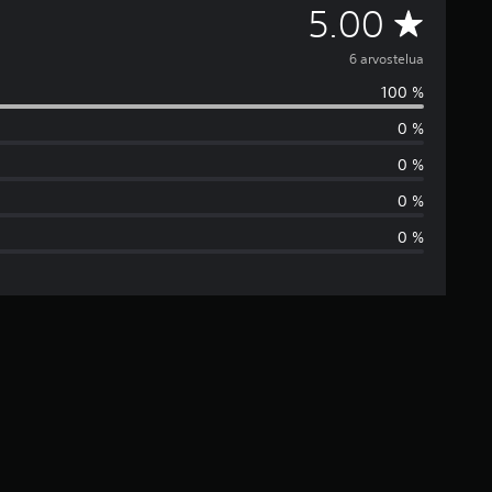
K
5.00
e
6 arvostelua
100 %
s
0 %
k
0 %
i
0 %
0 %
a
r
v
o
5
t