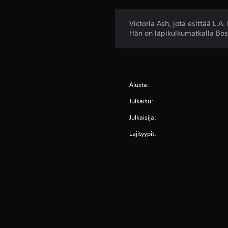
Victoria Ash, jota esittää L.
Hän on läpikulkumatkalla Bost
Alusta:
Julkaisu:
Julkaisija:
Lajityypit: