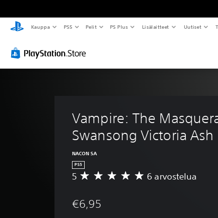
Kauppa
PS5
Pelit
PS Plus
Lisälaitteet
Uutiset
T
Vampire: The Masquera
Swansong Victoria Ash
NACON SA
PS5
5
6 arvostelua
K
e
s
€6,95
k
i