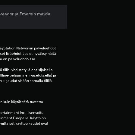
ä
n Toreador ja Ememin mawla.
h
t
e
ayStation Networkin palveluehdot 
et lisäehdot. Jos et hyväksy näitä 
ä
oja on palveluehdoissa.
tiliisi yhdistetyllä ensisijaisella 
v
ffline-pelaaminen -asetuksella) ja 
 kirjaudut sisään samalla tilillä.
i
i
en kuin käytät tätä tuotetta.
d
ertainment Inc., lisensoitu 
ainment Europelle. Käyttö on 
e
mittaiset käyttöoikeudet ovat 