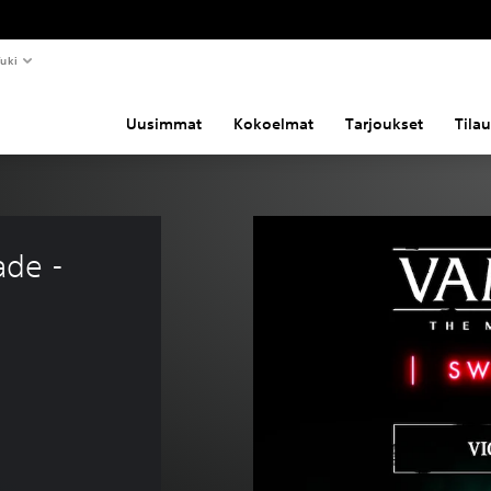
uki
Uusimmat
Kokoelmat
Tarjoukset
Tila
de - 