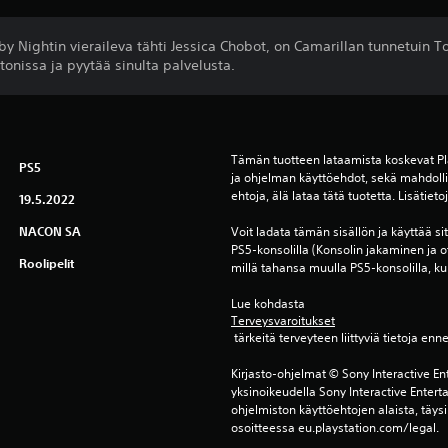
A. by Nightin vieraileva tähti Jessica Chobot, on Camarillan tunnetui
onissa ja pyytää sinulta palvelusta.
Tämän tuotteen lataamista koskevat Pl
PS5
ja ohjelman käyttöehdot, sekä mahdollis
ehtoja, älä lataa tätä tuotetta. Lisätiet
19.5.2022
NACON SA
Voit ladata tämän sisällön ja käyttää sitä 
PS5-konsolilla (Konsolin jakaminen ja o
Roolipelit
millä tahansa muulla PS5-konsolilla, kun
Lue kohdasta 
Terveysvaroitukset
 tärkeitä terveyteen liittyviä tietoja enn
Kirjasto-ohjelmat © Sony Interactive Ent
yksinoikeudella Sony Interactive Entert
ohjelmiston käyttöehtojen alaista, täysi
osoitteessa eu.playstation.com/legal.