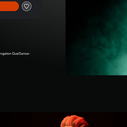
(langaton DualSense-