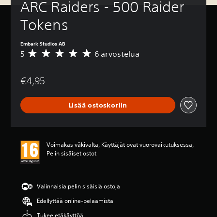
ARC Raiders - 500 Raider 
Tokens
Embark Studios AB
5
6 arvostelua
K
e
s
€4,95
k
i
a
Lisää ostoskoriin
r
v
o
5
t
Voimakas väkivalta, Käyttäjät ovat vuorovaikutuksessa,
ä
Pelin sisäiset ostot
h
t
e
ä
Valinnaisia pelin sisäisiä ostoja
v
Edellyttää online-pelaamista
i
i
Tukee etäkäyttöä