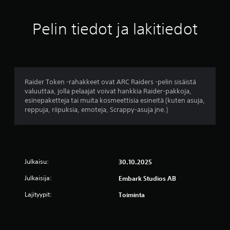
5
t
Pelin tiedot ja lakitiedot
ä
h
t
Raider Token -rahakkeet ovat ARC Raiders -pelin sisäistä
valuuttaa, jolla pelaajat voivat hankkia Raider-pakkoja,
e
esinepaketteja tai muita kosmeettisia esineitä (kuten asuja,
reppuja, riipuksia, emoteja, Scrappy-asuja jne.)
ä
v
i
Julkaisu:
30.10.2025
i
Julkaisija:
Embark Studios AB
d
Lajityypit:
Toiminta
e