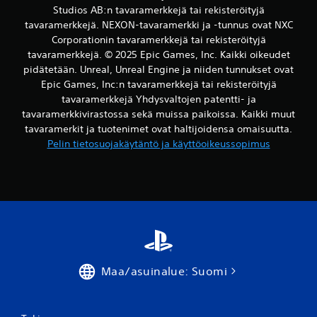
l
Studios AB:n tavaramerkkejä tai rekisteröityjä
u
tavaramerkkejä. NEXON-tavaramerkki ja -tunnus ovat NXC
Corporationin tavaramerkkejä tai rekisteröityjä
a
tavaramerkkejä. © 2025 Epic Games, Inc. Kaikki oikeudet
pidätetään. Unreal, Unreal Engine ja niiden tunnukset ovat
)
Epic Games, Inc:n tavaramerkkejä tai rekisteröityjä
tavaramerkkejä Yhdysvaltojen patentti- ja
tavaramerkkivirastossa sekä muissa paikoissa. Kaikki muut
tavaramerkit ja tuotenimet ovat haltijoidensa omaisuutta.
Pelin tietosuojakäytäntö ja käyttöoikeussopimus
Maa/asuinalue: Suomi