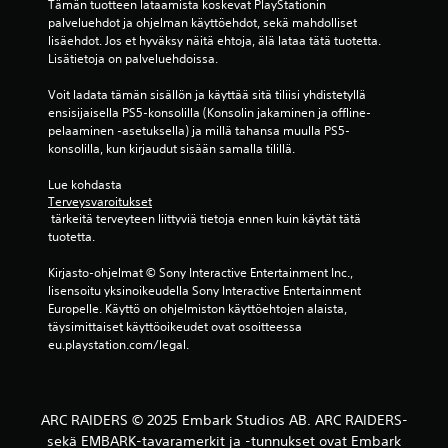
s
Tämän tuotteen lataamista koskevat PlayStationin 
palveluehdot ja ohjelman käyttöehdot, sekä mahdolliset 
t
lisäehdot. Jos et hyväksy näitä ehtoja, älä lataa tätä tuotetta. 
Lisätietoja on palveluehdoissa.
ä
Voit ladata tämän sisällön ja käyttää sitä tiliisi yhdistetyllä 
(
ensisijaisella PS5-konsolilla (Konsolin jakaminen ja offline-
pelaaminen -asetuksella) ja millä tahansa muulla PS5-
6
konsolilla, kun kirjaudut sisään samalla tilillä.
a
Lue kohdasta 
Terveysvaroitukset
 tärkeitä terveyteen liittyviä tietoja ennen kuin käytät tätä 
r
tuotetta.
v
Kirjasto-ohjelmat © Sony Interactive Entertainment Inc., 
lisensoitu yksinoikeudella Sony Interactive Entertainment 
o
Europelle. Käyttö on ohjelmiston käyttöehtojen alaista, 
täysimittaiset käyttöoikeudet ovat osoitteessa 
s
eu.playstation.com/legal.
t
e
ARC RAIDERS © 2025 Embark Studios AB. ARC RAIDERS-
sekä EMBARK-tavaramerkit ja -tunnukset ovat Embark