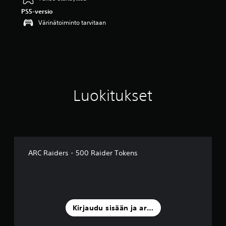
d
PS5-versio
e
s
Värinätoiminto tarvitaan
t
ä
(
6
a
r
v
Luokitukset
o
s
t
e
l
u
a
ARC Raiders - 500 Raider Tokens
)
Kirjaudu sisään ja arvostele