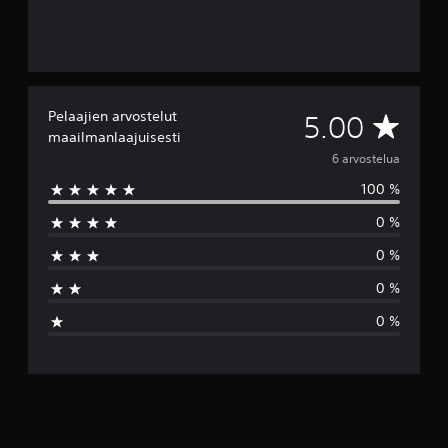
Pelaajien arvostelut
K
5.00
maailmanlaajuisesti
e
6 arvostelua
100 %
s
0 %
k
0 %
i
0 %
a
0 %
r
v
o