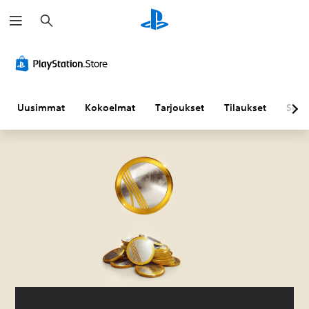
H
a
k
u
Uusimmat
Kokoelmat
Tarjoukset
Tilaukset
Sela