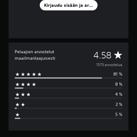
a
Kirjaudu sisään ja arvostele
)
Pelaajien arvostelut
K
4.58
maailmanlaajuisesti
e
1573 arvostelua
81 %
s
8 %
k
4 %
i
2 %
a
5 %
r
v