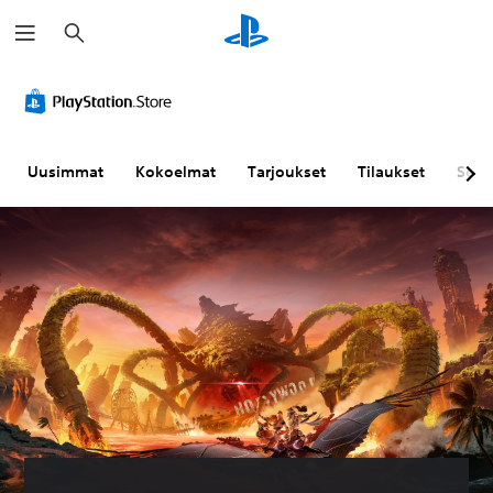
H
a
k
u
Uusimmat
Kokoelmat
Tarjoukset
Tilaukset
Sela