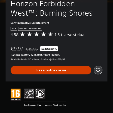
Horizon Forbidden 
West™: Burning Shores
Sony Interactive Entertainment
PS5
PS5 PRO ENHANCED
4.58
1,5 t. arvostelua
K
e
s
€9,97
k
€19,95
Säästä 50 %
Alennettu alkuperäisestä hinnasta €19,95
i
Tarjous päättyy 12.8.2026 10:59 PM UTC
a
Matalin hinta 30 viime päivän ajalta: €19,95
r
v
Lisää ostoskoriin
o
4
.
5
8
t
ä
h
In-Game Purchases, Väkivalta
t
e