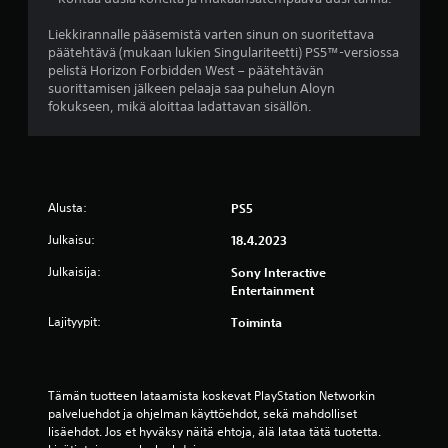
i
Liekkirannalle pääsemistä varten sinun on suoritettava
i
päätehtävä (mukaan lukien Singulariteetti) PS5™-versiossa
pelistä Horizon Forbidden West – päätehtävän
d
suorittamisen jälkeen pelaaja saa puhelun Aloyn
fokukseen, mikä aloittaa ladattavan sisällön.
e
s
t
Alusta:
PS5
ä
Julkaisu:
18.4.2023
Julkaisija:
(
Sony Interactive
Entertainment
1
Lajityypit:
Toiminta
5
7
Tämän tuotteen lataamista koskevat PlayStation Networkin 
palveluehdot ja ohjelman käyttöehdot, sekä mahdolliset 
3
lisäehdot. Jos et hyväksy näitä ehtoja, älä lataa tätä tuotetta. 