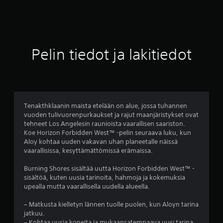
o
4
.
Pelin tiedot ja lakitiedot
5
8
t
Tenakthklaanin maista etelään on alue, jossa tuhannen
vuoden tulivuorenpurkaukset ja rajut maanjäristykset ovat
ä
tehneet Los Angelesin raunioista vaarallisen saariston.
Koe Horizon Forbidden West™ -pelin seuraava luku, kun
h
Aloy kohtaa uuden vakavan uhan planeetalle näissä
vaarallisissa, kesyttämättömissä erämaissa.
t
Burning Shores sisältää uutta Horizon Forbidden West™ -
e
sisältöä, kuten uusia tarinoita, hahmoja ja kokemuksia
upealla mutta vaarallisella uudella alueella.
ä
– Matkusta kielletyn lännen tuolle puolen, kun Aloyn tarina
v
jatkuu.
– Kohtaa uusia koneita ja mukaansatempaava uusi tarina.