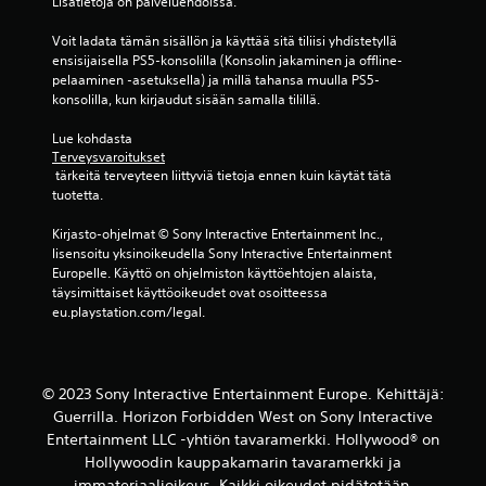
Lisätietoja on palveluehdoissa.
a
Voit ladata tämän sisällön ja käyttää sitä tiliisi yhdistetyllä 
r
ensisijaisella PS5-konsolilla (Konsolin jakaminen ja offline-
pelaaminen -asetuksella) ja millä tahansa muulla PS5-
v
konsolilla, kun kirjaudut sisään samalla tilillä.
o
Lue kohdasta 
Terveysvaroitukset
s
 tärkeitä terveyteen liittyviä tietoja ennen kuin käytät tätä 
tuotetta.
t
Kirjasto-ohjelmat © Sony Interactive Entertainment Inc., 
e
lisensoitu yksinoikeudella Sony Interactive Entertainment 
Europelle. Käyttö on ohjelmiston käyttöehtojen alaista, 
l
täysimittaiset käyttöoikeudet ovat osoitteessa 
eu.playstation.com/legal.
u
a
© 2023 Sony Interactive Entertainment Europe. Kehittäjä:
)
Guerrilla. Horizon Forbidden West on Sony Interactive
Entertainment LLC -yhtiön tavaramerkki. Hollywood® on
Hollywoodin kauppakamarin tavaramerkki ja
immateriaalioikeus. Kaikki oikeudet pidätetään.