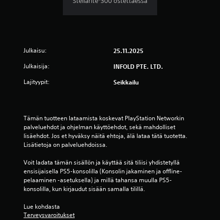
Stellarite*300 ostettaessa
t
e
m
e
l
a
h
i
a
o
n
n
ä
s
k
ä
Julkaisu:
25.11.2025
t
e
n
e
s
Julkaisija:
INFOLD PTE. LTD.
t
t
k
ä
t
e
Lajityypit:
Seikkailu
i
a
y
d
t
e
V
y
n
o
Tämän tuotteen lataamista koskevat PlayStation Networkin 
s
t
i
palveluehdot ja ohjelman käyttöehdot, sekä mahdolliset 
t
t
V
lisäehdot. Jos et hyväksy näitä ehtoja, älä lataa tätä tuotetta. 
i
p
o
Lisätietoja on palveluehdoissa.
s
e
i
e
l
t
Voit ladata tämän sisällön ja käyttää sitä tiliisi yhdistetyllä 
s
a
k
ensisijaisella PS5-konsolilla (Konsolin jakaminen ja offline-
t
t
e
pelaaminen -asetuksella) ja millä tahansa muulla PS5-
i
a
s
konsolilla, kun kirjaudut sisään samalla tilillä.
.
p
k
e
e
Lue kohdasta 
l
y
3
Terveysvaroitukset
i