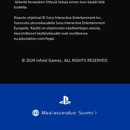
t
 tärkeitä terveyteen liittyviä tietoja ennen kuin käytät tätä 
D
ä
t
tuotetta.
-
o
ä
ä
t
ä
Kirjasto-ohjelmat © Sony Interactive Entertainment Inc., 
t
ä
p
lisensoitu yksinoikeudella Sony Interactive Entertainment 
a
n
e
Europelle. Käyttö on ohjelmiston käyttöehtojen alaista, 
m
i
l
täysimittaiset käyttöoikeudet ovat osoitteessa 
a
i
eu.playstation.com/legal.
V
t
n
o
t
m
i
a
i
t
k
l
m
© 2024 Infold Games, ALL RIGHTS RESERVED.
ä
l
ä
y
o
ä
t
i
r
t
n
i
ö
t
t
ö
a
t
n
h
ä
l
a
ä
i
n
ä
i
s
ä
Maa/asuinalue: Suomi
p
a
n
a
p
e
i
e
n
s