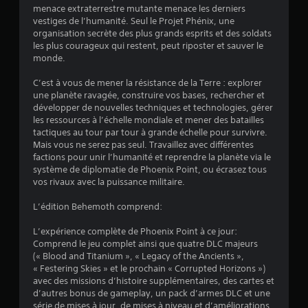
:
menace extraterrestre mutante menace les derniers
vestiges de l’humanité. Seul le Projet Phénix, une
3
organisation secrète des plus grands esprits et des soldats
les plus courageux qui restent, peut riposter et sauver le
.
monde.
7
C’est à vous de mener la résistance de la Terre : explorer
une planète ravagée, construire vos bases, rechercher et
développer de nouvelles techniques et technologies, gérer
les ressources à l’échelle mondiale et mener des batailles
é
tactiques au tour par tour à grande échelle pour survivre.
Mais vous ne serez pas seul. Travaillez avec différentes
t
factions pour unir l’humanité et reprendre la planète via le
système de diplomatie de Phoenix Point, ou écrasez tous
o
vos rivaux avec la puissance militaire.
i
L’édition Behemoth comprend:
L’expérience complète de Phoenix Point à ce jour:
l
Comprend le jeu complet ainsi que quatre DLC majeurs
(« Blood and Titanium », « Legacy of the Ancients »,
e
« Festering Skies » et le prochain « Corrupted Horizons »)
avec des missions d’histoire supplémentaires, des cartes et
s
d’autres bonus de gameplay, un pack d’armes DLC et une
série de mises à jour, de mises à niveau et d’améliorations