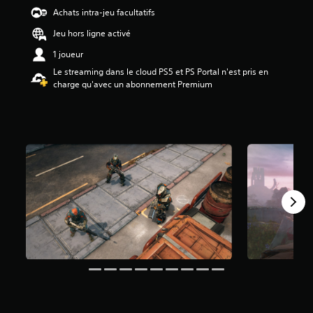
é
Achats intra-jeu facultatifs
t
Jeu hors ligne activé
o
i
1 joueur
l
Le streaming dans le cloud PS5 et PS Portal n'est pris en
e
charge qu'avec un abonnement Premium
s
s
u
r
5
(
9
8
5
a
v
i
s
)