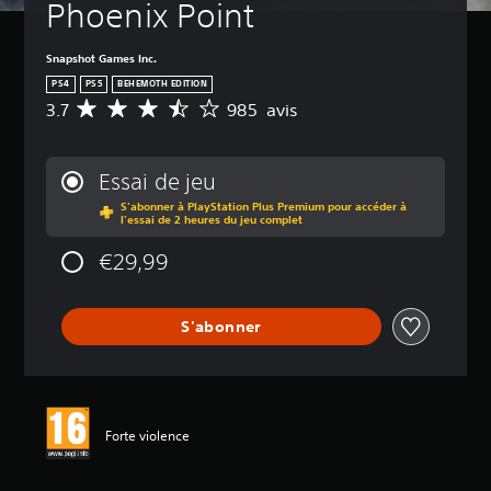
Phoenix Point
Snapshot Games Inc.
PS4
PS5
BEHEMOTH EDITION
3.7
985 avis
M
o
y
e
Essai de jeu
n
S'abonner à PlayStation Plus Premium pour accéder à
n
l'essai de 2 heures du jeu complet
e
d
€29,99
e
s
a
S'abonner
v
i
s
:
3
Forte violence
.
7