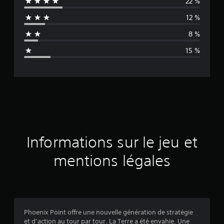
22 %
e
12 %
n
8 %
n
15 %
e
d
e
s
a
Informations sur le jeu et
v
mentions légales
i
s
Phoenix Point offre une nouvelle génération de stratégie
et d’action au tour par tour. La Terre a été envahie. Une