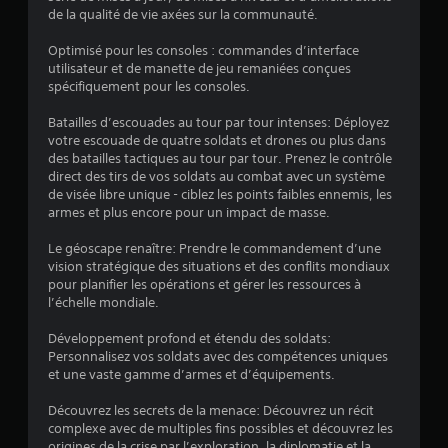
s
de la qualité de vie axées sur la communauté.
u
Optimisé pour les consoles : commandes d’interface
utilisateur et de manette de jeu remaniées conçues
r
spécifiquement pour les consoles.
5
Batailles d’escouades au tour par tour intenses: Déployez
votre escouade de quatre soldats et drones ou plus dans
(
des batailles tactiques au tour par tour. Prenez le contrôle
direct des tirs de vos soldats au combat avec un système
9
de visée libre unique - ciblez les points faibles ennemis, les
armes et plus encore pour un impact de masse.
8
Le géoscape renaître: Prendre le commandement d’une
5
vision stratégique des situations et des conflits mondiaux
pour planifier les opérations et gérer les ressources à
l’échelle mondiale.
a
Développement profond et étendu des soldats:
Personnalisez vos soldats avec des compétences uniques
v
et une vaste gamme d’armes et d’équipements.
i
Découvrez les secrets de la menace: Découvrez un récit
complexe avec de multiples fins possibles et découvrez les
origines de la crise par l’exploration, la diplomatie et la