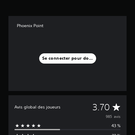
Phoenix Point
Se connecter pour donner un avis
M
3.70
Avis global des joueurs
o
985 avis
43 %
y