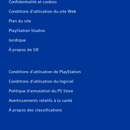
Confidentialité et cookies
e
n
Conditions d'utilisation du site Web
u
s
Plan du site
s
a
PlayStation Studios
n
s
Juridique
a
v
À propos de SIE
o
i
r
à
Conditions d'utilisation de PlayStation
a
p
Conditions d'utilisation du logiciel
p
u
Politique d'annulation du PS Store
y
Avertissements relatifs à la santé
e
r
À propos des classifications
s
u
r
p