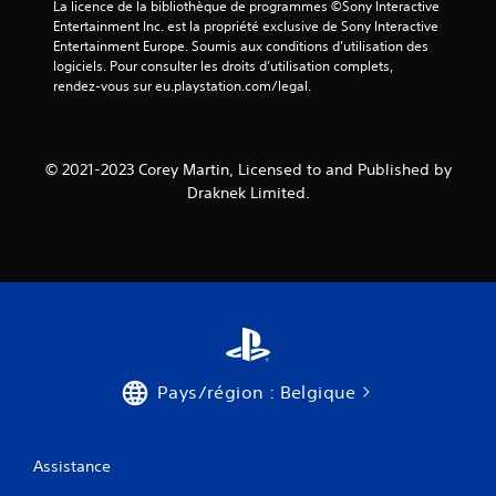
e
La licence de la bibliothèque de programmes ©Sony Interactive 
r
Entertainment Inc. est la propriété exclusive de Sony Interactive 
a
Entertainment Europe. Soumis aux conditions d’utilisation des 
u
logiciels. Pour consulter les droits d’utilisation complets, 
j
rendez-vous sur eu.playstation.com/legal.
e
u
e
t
© 2021-2023 Corey Martin, Licensed to and Published by
n
Draknek Limited.
a
v
i
g
u
e
r
d
a
n
Pays/région : Belgique
s
l
e
s
Assistance
m