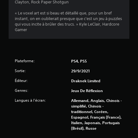
r
Clayton, Rock Paper Shotgun
s
i
« Le voxel art est si beau et détaillé que, pour un bref
instant, on en oublierait presque que c'est un jeu à puzzles
m
qui vous incite à brûler des trucs. » Kyle LeClair, Hardcore
u
Gamer
l
t
a
n
é
Plateforme:
PS4, PS5
m
e
Sortie:
29/9/2021
n
t
Éditeur:
Draknek Limited
s
Genres:
Jeux De Réflexion
u
r
Langues à l'écran:
Allemand, Anglais, Chinois -
p
simplifié, Chinois -
l
traditionnel, Coréen,
Espagnol, Français (France),
u
Italien, Japonais, Portugais
s
(Brésil), Russe
i
e