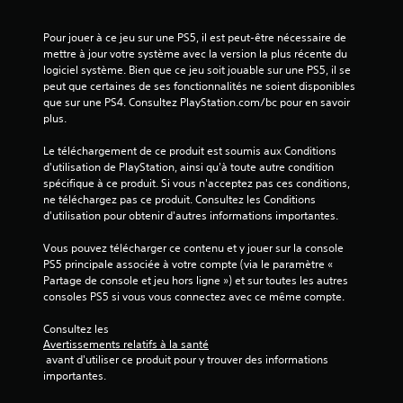
u
r
Pour jouer à ce jeu sur une PS5, il est peut-être nécessaire de 
s
mettre à jour votre système avec la version la plus récente du 
t
logiciel système. Bien que ce jeu soit jouable sur une PS5, il se 
o
peut que certaines de ses fonctionnalités ne soient disponibles 
u
que sur une PS4. Consultez PlayStation.com/bc pour en savoir 
plus.
c
h
Le téléchargement de ce produit est soumis aux Conditions 
e
d'utilisation de PlayStation, ainsi qu'à toute autre condition 
s
spécifique à ce produit. Si vous n'acceptez pas ces conditions, 
V
ne téléchargez pas ce produit. Consultez les Conditions 
o
d'utilisation pour obtenir d'autres informations importantes.
u
s
Vous pouvez télécharger ce contenu et y jouer sur la console 
p
PS5 principale associée à votre compte (via le paramètre « 
o
Partage de console et jeu hors ligne ») et sur toutes les autres 
u
consoles PS5 si vous vous connectez avec ce même compte.
v
e
Consultez les 
z
Avertissements relatifs à la santé
j
 avant d'utiliser ce produit pour y trouver des informations 
o
importantes.
u