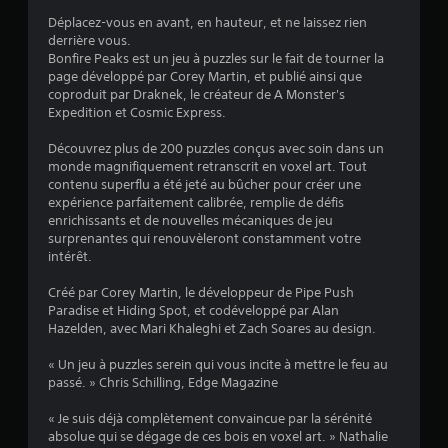
v
o
e
Déplacez-vous en avant, en hauteur, et ne laissez rien
)
u
z
derrière vous.
a
l
Bonfire Peaks est un jeu à puzzles sur le fait de tourner la
b
a
page développé par Corey Martin, et publié ainsi que
l
i
coproduit par Draknek, le créateur de A Monster's
e
s
Expedition et Cosmic Express.
s
s
é
Découvrez plus de 200 puzzles conçus avec soin dans un
a
.
monde magnifiquement retranscrit en voxel art. Tout
n
contenu superflu a été jeté au bûcher pour créer une
s
expérience parfaitement calibrée, remplie de défis
a
enrichissants et de nouvelles mécaniques de jeu
v
surprenantes qui renouvèleront constamment votre
o
intérêt.
i
r
Créé par Corey Martin, le développeur de Pipe Push
à
Paradise et Hiding Spot, et codéveloppé par Alan
Hazelden, avec Mari Khaleghi et Zach Soares au design.
a
p
« Un jeu à puzzles serein qui vous incite à mettre le feu au
p
passé. » Chris Schilling, Edge Magazine
u
y
« Je suis déjà complètement convaincue par la sérénité
e
absolue qui se dégage de ces bois en voxel art. » Nathalie