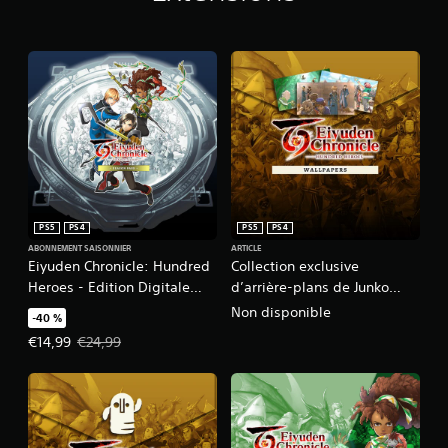
D
i
g
i
t
a
l
e
D
e
l
u
PS5
PS4
PS5
PS4
x
e
ABONNEMENT SAISONNIER
ARTICLE
Eiyuden Chronicle: Hundred
Collection exclusive
Heroes - Edition Digitale
d’arrière-plans de Junko
Deluxe - Season Pass
Kawano
Non disponible
-40 %
Prix de l'offre : €14,99 Prix initial : €24,99
€14,99
€24,99