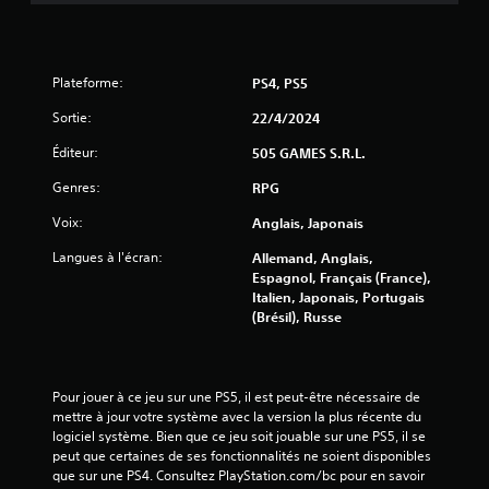
r
5
Plateforme:
PS4, PS5
(
Sortie:
22/4/2024
5
Éditeur:
505 GAMES S.R.L.
2
Genres:
RPG
3
Voix:
Anglais, Japonais
Langues à l'écran:
Allemand, Anglais,
5
Espagnol, Français (France),
Italien, Japonais, Portugais
(Brésil), Russe
a
v
Pour jouer à ce jeu sur une PS5, il est peut-être nécessaire de 
mettre à jour votre système avec la version la plus récente du 
i
logiciel système. Bien que ce jeu soit jouable sur une PS5, il se 
peut que certaines de ses fonctionnalités ne soient disponibles 
s
que sur une PS4. Consultez PlayStation.com/bc pour en savoir 