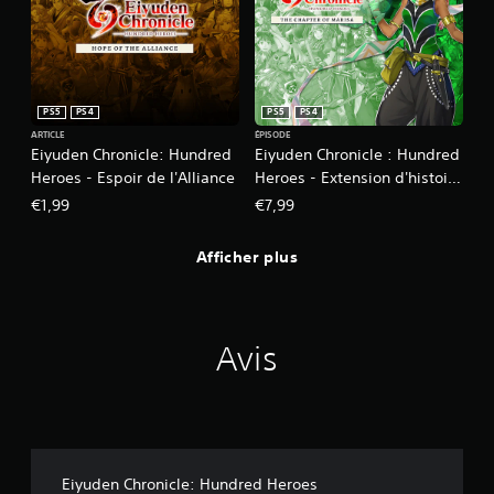
PS5
PS4
PS5
PS4
ARTICLE
ÉPISODE
Eiyuden Chronicle: Hundred
Eiyuden Chronicle : Hundred
Heroes - Espoir de l'Alliance
Heroes - Extension d'histoire
: Le Chapitre de Marisa
€1,99
€7,99
Afficher plus
Avis
Eiyuden Chronicle: Hundred Heroes