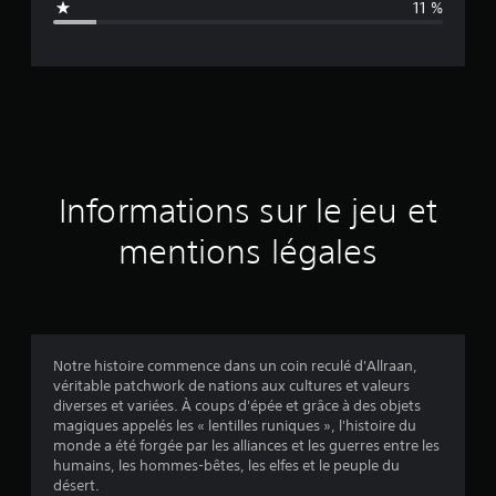
11 %
e
d
e
s
a
Informations sur le jeu et
v
mentions légales
i
s
Notre histoire commence dans un coin reculé d'Allraan,
véritable patchwork de nations aux cultures et valeurs
:
diverses et variées. À coups d'épée et grâce à des objets
magiques appelés les « lentilles runiques », l'histoire du
4
monde a été forgée par les alliances et les guerres entre les
humains, les hommes-bêtes, les elfes et le peuple du
.
désert.