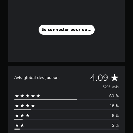
Se connecter pour donner un avis
M
4.09
Avis global des joueurs
o
5235 avis
60 %
y
16 %
e
8 %
n
5 %
n