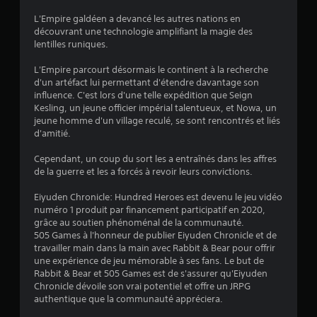
0
L'Empire galdéen a devancé les autres nations en
découvrant une technologie amplifiant la magie des
9
lentilles runiques.
L'Empire parcourt désormais le continent à la recherche
d'un artéfact lui permettant d'étendre davantage son
é
influence. C'est lors d'une telle expédition que Seign
Kesling, un jeune officier impérial talentueux, et Nowa, un
t
jeune homme d'un village reculé, se sont rencontrés et liés
d'amitié.
o
Cependant, un coup du sort les a entraînés dans les affres
de la guerre et les a forcés à revoir leurs convictions.
i
Eiyuden Chronicle: Hundred Heroes est devenu le jeu vidéo
l
numéro 1 produit par financement participatif en 2020,
grâce au soutien phénoménal de la communauté.
e
505 Games à l'honneur de publier Eiyuden Chronicle et de
travailler main dans la main avec Rabbit & Bear pour offrir
s
une expérience de jeu mémorable à ses fans. Le but de
Rabbit & Bear et 505 Games est de s'assurer qu'Eiyuden
s
Chronicle dévoile son vrai potentiel et offre un JRPG
authentique que la communauté appréciera.
u