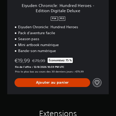
c
Eiyuden Chronicle: Hundred Heroes -
l
Edition Digitale Deluxe
e
:
PS4
PS5
H
u
Eiyuden Chronicle: Hundred Heroes
n
Pack d'aventure facile
d
Season pass
r
Mini artbook numérique
e
d
Bande-son numérique
H
e
€19,99
€79,99
Économisez 75 %
Remise par rapport au prix d'origine de €79,99
r
Fin de l'offre : 12/8/2026 10:59 PM UTC
o
Prix le plus bas au cours des 30 derniers jours : €79,99
e
s
Ajouter au panier
-
E
d
i
t
i
o
Extensions
n