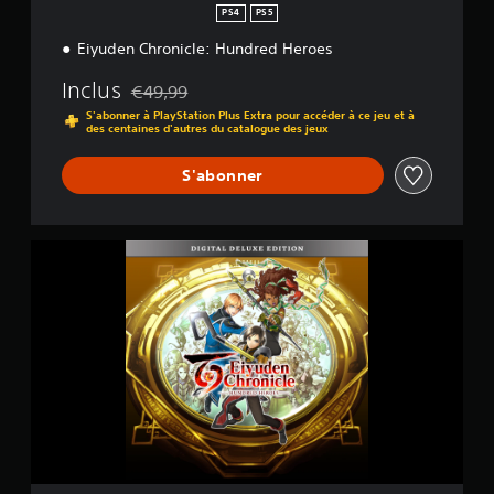
e
PS4
PS5
:
Eiyuden Chronicle: Hundred Heroes
H
u
Inclus
n
€49,99
Remise par rapport au prix d'origine de €49,99
d
S'abonner à PlayStation Plus Extra pour accéder à ce jeu et à
r
des centaines d'autres du catalogue des jeux
e
d
S'abonner
H
e
r
o
E
e
i
s
y
u
d
e
n
C
h
r
o
n
i