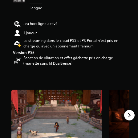
0
Langue
9
é
Jeu hors ligne activé
t
o
1 joueur
i
Le streaming dans le cloud PS5 et PS Portal n'est pris en
l
charge qu'avec un abonnement Premium
e
Version PS5
s
Fonction de vibration et effet gâchette pris en charge
s
(manette sans fil DualSense)
u
r
5
(
5
,
2
K
a
v
i
s