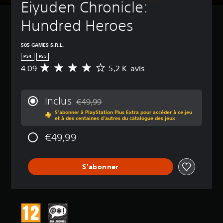
Eiyuden Chronicle: 
Hundred Heroes
505 GAMES S.R.L.
PS4
PS5
4.09
5,2 K avis
M
o
y
e
Inclus
€49,99
n
Remise par rapport au prix d'origine de €49
S'abonner à PlayStation Plus Extra pour accéder à ce jeu
n
et à des centaines d'autres du catalogue des jeux
e
d
€49,99
e
s
a
S'abonner
v
i
s
:
4
.