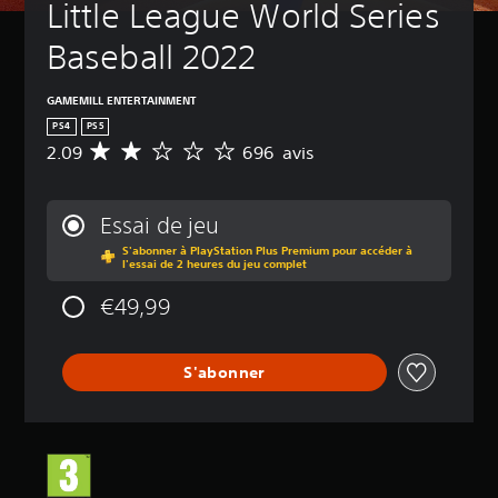
Little League World Series 
Baseball 2022
GAMEMILL ENTERTAINMENT
PS4
PS5
2.09
696 avis
M
o
y
e
Essai de jeu
n
S'abonner à PlayStation Plus Premium pour accéder à
n
l'essai de 2 heures du jeu complet
e
d
€49,99
e
s
a
S'abonner
v
i
s
:
2
.