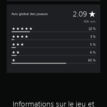
M
2.09
Avis global des joueurs
o
696 avis
22 %
y
3 %
e
5 %
n
6 %
n
65 %
e
d
e
s
a
Informations sur le jeu et