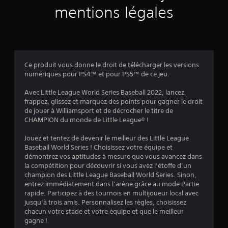
v
mentions légales
i
s
Ce produit vous donne le droit de télécharger les versions
numériques pour PS4™ et pour PS5™ de ce jeu.
:
Avec Little League World Series Baseball 2022, lancez,
2
frappez, glissez et marquez des points pour gagner le droit
de jouer à Williamsport et de décrocher le titre de
.
CHAMPION du monde de Little League® !
0
Jouez et tentez de devenir le meilleur des Little League
Baseball World Series ! Choisissez votre équipe et
9
démontrez vos aptitudes à mesure que vous avancez dans
la compétition pour découvrir si vous avez l’étoffe d’un
champion des Little League Baseball World Series. Sinon,
entrez immédiatement dans l’arène grâce au mode Partie
é
rapide. Participez à des tournois en multijoueur local avec
jusqu’à trois amis. Personnalisez les règles, choisissez
t
chacun votre stade et votre équipe et que le meilleur
gagne !