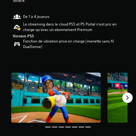
0
9
De 1 à 4 joueurs
é
Le streaming dans le cloud PS5 et PS Portal n'est pris en
t
charge qu'avec un abonnement Premium
o
Version PS5
i
Fonction de vibration prise en charge (manette sans fil
l
DualSense)
e
s
s
u
r
5
(
6
9
6
a
v
i
s
)