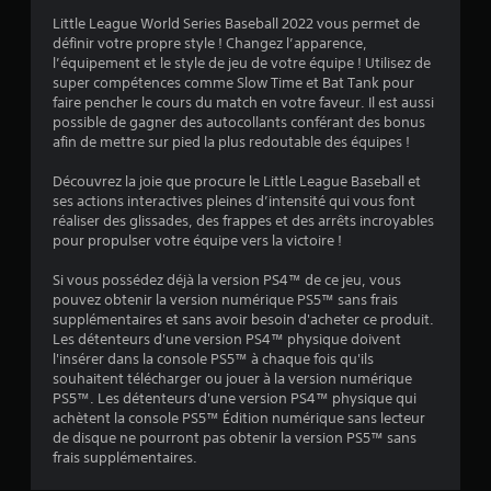
o
Little League World Series Baseball 2022 vous permet de
définir votre propre style ! Changez l’apparence,
i
l’équipement et le style de jeu de votre équipe ! Utilisez de
super compétences comme Slow Time et Bat Tank pour
l
faire pencher le cours du match en votre faveur. Il est aussi
possible de gagner des autocollants conférant des bonus
e
afin de mettre sur pied la plus redoutable des équipes !
s
Découvrez la joie que procure le Little League Baseball et
ses actions interactives pleines d’intensité qui vous font
s
réaliser des glissades, des frappes et des arrêts incroyables
pour propulser votre équipe vers la victoire !
u
Si vous possédez déjà la version PS4™ de ce jeu, vous
r
pouvez obtenir la version numérique PS5™ sans frais
supplémentaires et sans avoir besoin d'acheter ce produit.
5
Les détenteurs d'une version PS4™ physique doivent
l'insérer dans la console PS5™ à chaque fois qu'ils
(
souhaitent télécharger ou jouer à la version numérique
PS5™. Les détenteurs d'une version PS4™ physique qui
6
achètent la console PS5™ Édition numérique sans lecteur
de disque ne pourront pas obtenir la version PS5™ sans
9
frais supplémentaires.