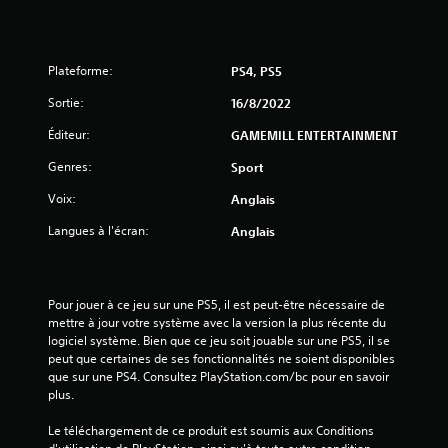
6
Plateforme:
PS4, PS5
a
Sortie:
16/8/2022
v
Éditeur:
GAMEMILL ENTERTAINMENT
i
Genres:
Sport
s
Voix:
Anglais
)
Langues à l'écran:
Anglais
Pour jouer à ce jeu sur une PS5, il est peut-être nécessaire de 
mettre à jour votre système avec la version la plus récente du 
logiciel système. Bien que ce jeu soit jouable sur une PS5, il se 
peut que certaines de ses fonctionnalités ne soient disponibles 
que sur une PS4. Consultez PlayStation.com/bc pour en savoir 
plus.
Le téléchargement de ce produit est soumis aux Conditions 