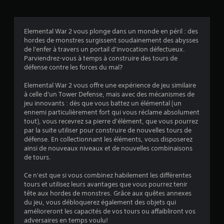
s
Elemental War 2 vous plonge dans un monde en péril : des
u
hordes de monstres surgissent soudainement des abysses
de l'enfer à travers un portail d'invocation défectueux.
r
Parviendrez-vous à temps à construire des tours de
défense contre les forces du mal?
5
Elemental War 2 vous offre une expérience de jeu similaire
(
à celle d'un Tower Defense, mais avec des mécanismes de
jeu innovants : dès que vous battez un élémental (un
8
ennemi particulièrement fort qui vous réclame absolument
tout), vous recevrez sa pierre d'élément, que vous pourrez
8
par la suite utiliser pour construire de nouvelles tours de
défense. En collectionnant les éléments, vous disposerez
ainsi de nouveaux niveaux et de nouvelles combinaisons
de tours.
a
Ce n'est que si vous combinez habilement les différentes
v
tours et utilisez leurs avantages que vous pourrez tenir
tête aux hordes de monstres. Grâce aux quêtes annexes
i
du jeu, vous débloquerez également des objets qui
amélioreront les capacités de vos tours ou affaibliront vos
s
adversaires en temps voulu!