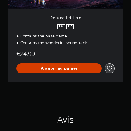
o
V
n
i
Deluxe Edition
t
e
PS4
PS5
s
Contains the base game
s
Contains the wonderful soundtrack
e
d
€24,99
u
j
e
Ajouter au panier
u
(
A
v
a
n
c
é
Avis
)
V