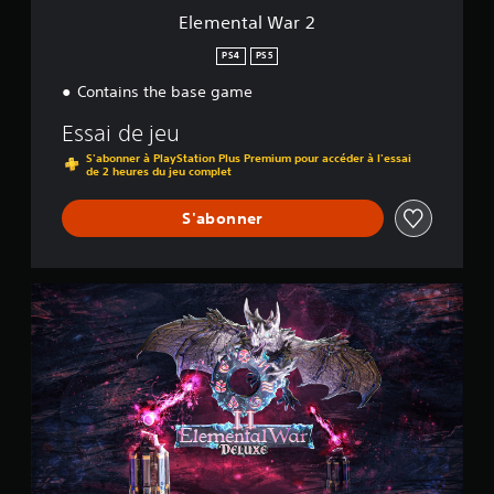
t
a
r
Elemental War 2
u
é
d
PS4
PS5
s
e
.
Contains the base game
d
i
Essai de jeu
f
f
S'abonner à PlayStation Plus Premium pour accéder à l'essai
de 2 heures du jeu complet
i
c
u
S'abonner
l
t
é
D
p
e
r
l
é
u
d
x
é
e
f
E
i
d
n
i
i
t
.
i