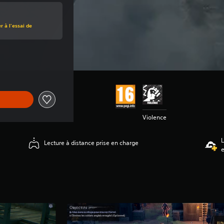
 à l'essai de
origine de €49,99
9
Violence
L
Lecture à distance prise en charge