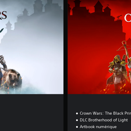
c
r
e
d
E
d
i
t
i
o
n
Crown Wars: The Black Pri
DLC Brotherhood of Light
Artbook numérique