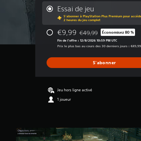
y
e
Essai de jeu
n
S'abonner à PlayStation Plus Premium pour accéder
n
2 heures du jeu complet
e
d
€9,99
€49,99
Économisez 80 %
Remise par rapport au prix d'
e
Fin de l'offre : 12/8/2026 10:59 PM UTC
s
Prix le plus bas au cours des 30 derniers jours : €49,9
a
v
i
S'abonner
s
:
3
.
Jeu hors ligne activé
0
1 joueur
9
é
t
o
i
l