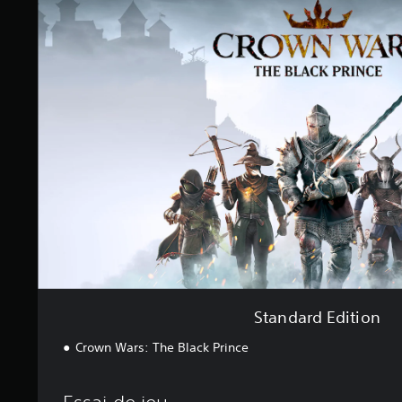
a
n
d
a
r
d
E
d
i
t
i
o
n
Standard Edition
Crown Wars: The Black Prince