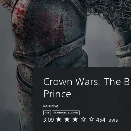
Crown Wars: The Bl
Prince
NACON SA
PS5
STANDARD EDITION
3.09
454 avis
M
o