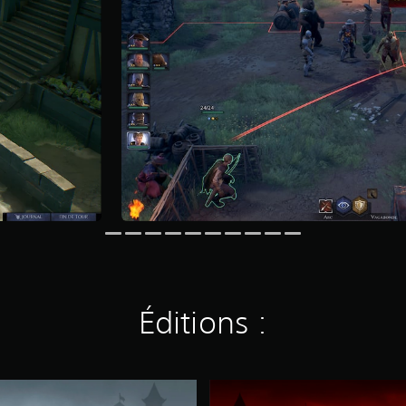
Éditions :
S
a