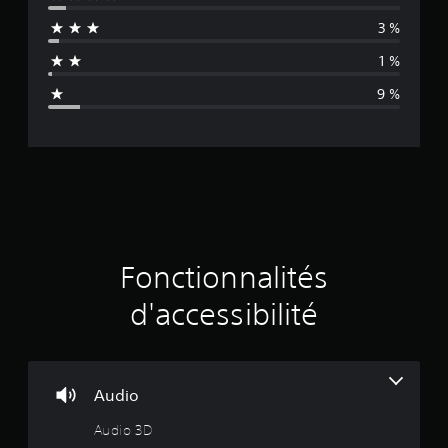
e
3 %
n
1 %
n
9 %
e
d
e
s
a
Fonctionnalités
v
d'accessibilité
i
s
Audio
Audio 3D