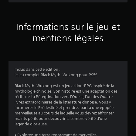
:
4
.
Informations sur le jeu et
5
mentions légales
1
é
Inclus dans cette édition :
le jeu complet Black Myth: Wukong pour PS5®.
t
Black Myth: Wukong est un jeu action-RPG inspiré de la
o
mythologie chinoise. Son histoire est une adaptation des
récits de La Pérégrination vers l'Ouest, l'un des Quatre
i
livres extraordinaires de la littérature chinoise. Vous y
incarnerez le Prédestiné et prendrez part à une épopée
l
merveilleuse au cours de laquelle vous devrez affronter
maints périls pour découvrir la sombre vérité d'une
e
légende glorieuse.
• Explorez une terre regorgeant de merveilles