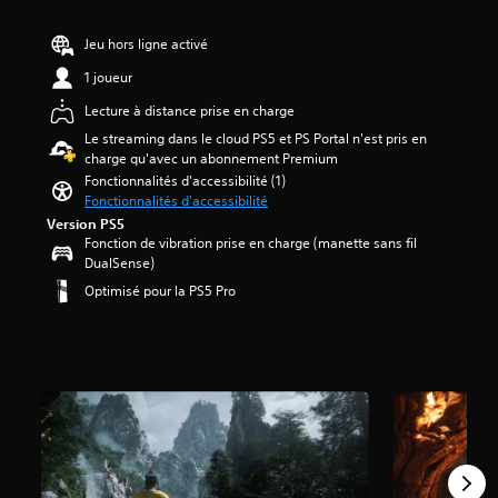
è
r
é
Jeu hors ligne activé
e
t
à
o
1 joueur
e
i
n
Lecture à distance prise en charge
l
t
e
Le streaming dans le cloud PS5 et PS Portal n'est pris en
e
s
charge qu'avec un abonnement Premium
n
s
Fonctionnalités d'accessibilité (1)
d
u
Fonctionnalités d'accessibilité
r
r
Version PS5
e
5
Fonction de vibration prise en charge (manette sans fil
l
(
DualSense)
e
2
s
Optimisé pour la PS5 Pro
1
o
5
n
t
K
o
u
a
t
v
a
i
u
s
t
)
o