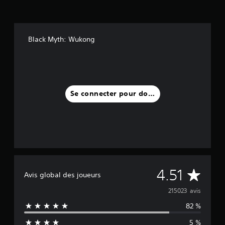
Black Myth: Wukong
Se connecter pour donner un avis
M
4.51
Avis global des joueurs
o
215023 avis
82 %
y
5 %