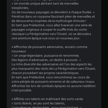
s
« Un monde unique abritant tant de merveilles
s
inexplorées,
Où de nouveaux paysages se dévoilent à chaque foulée. »
u
Pénétrez dans un royaume fascinant plein de merveilles et
de découvertes inspirées de la mythologie chinoise !
r
En tant que Prédestiné, vous allez traverser une série de
paysages originaux à couper le souffle tirés du conte
classique La Pérégrination vers l'Ouest, où se déroulera
5
une aventure épique vue sous un nouveau jour.
(
• Affrontez de puissants adversaires, anciens comme
nouveaux
2
« Un singe légendaire, puissance et renommée,
Des légions d'adversaires, un destin à prouver. »
1
La riche diversité des adversaires est l'un des aspects les
plus marquants des récits de La Pérégrination vers l'Ouest,
5
chacun possédant ses propres caractéristiques.
En tant que Prédestiné, vous rencontrerez au cours de
0
votre périple de puissants ennemis et de valeureux rivaux.
Affrontez-les lors de combats épiques où aucune reddition
2
n'est possible.
3
• Affûtez vos talents en maîtrisant des sorts variés
« Sorts libérés, en jeu sont les talents,
Compétences déclenchées, pour vivre l'instant. »