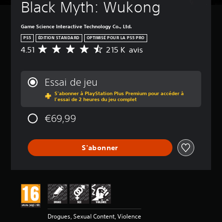
m
Black Myth: Wukong
é
t
Game Science Interactive Technology Co., Ltd.
r
e
PS5
ÉDITION STANDARD
OPTIMISÉ POUR LA PS5 PRO
r
4.51
215 K avis
M
l
o
a
y
s
e
Essai de jeu
o
n
r
S'abonner à PlayStation Plus Premium pour accéder à
n
l'essai de 2 heures du jeu complet
t
e
i
d
€69,99
e
e
a
s
u
a
d
S'abonner
v
i
i
o
s
d
e
:
m
4
a
.
n
5
Drogues, Sexual Content, Violence
i
1