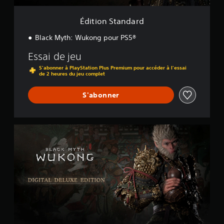
a
r
Édition Standard
d
Black Myth: Wukong pour PS5®
Essai de jeu
S'abonner à PlayStation Plus Premium pour accéder à l'essai
de 2 heures du jeu complet
S'abonner
É
d
i
t
i
o
n
D
e
l
u