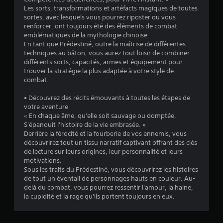
Les sorts, transformations et artéfacts magiques de toutes
a
sortes, avec lesquels vous pourrez riposter ou vous
renforcer, ont toujours été des éléments de combat
v
emblématiques de la mythologie chinoise.
En tant que Prédestiné, outre la maîtrise de différentes
i
techniques au bâton, vous aurez tout loisir de combiner
différents sorts, capacités, armes et équipement pour
s
trouver la stratégie la plus adaptée à votre style de
combat.
)
• Découvrez des récits émouvants à toutes les étapes de
votre aventure
« En chaque âme, qu'elle soit sauvage ou domptée,
S'épanouit l'histoire de la vie embrasée. »
Derrière la férocité et la fourberie de vos ennemis, vous
découvrirez tout un tissu narratif captivant offrant des clés
de lecture sur leurs origines, leur personnalité et leurs
motivations.
Sous les traits du Prédestiné, vous découvrirez les histoires
de tout un éventail de personnages hauts en couleur. Au-
delà du combat, vous pourrez ressentir l'amour, la haine,
la cupidité et la rage qu'ils portent toujours en eux.