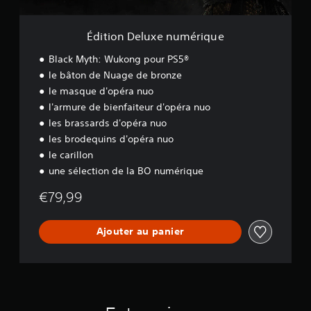
x
e
n
Édition Deluxe numérique
u
m
Black Myth: Wukong pour PS5®
é
le bâton de Nuage de bronze
r
le masque d'opéra nuo
i
q
l'armure de bienfaiteur d'opéra nuo
u
les brassards d'opéra nuo
e
les brodequins d'opéra nuo
le carillon
une sélection de la BO numérique
€79,99
Ajouter au panier