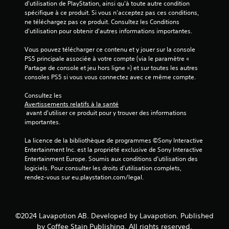
d'utilisation de PlayStation, ainsi qu'à toute autre condition 
l
e
spécifique à ce produit. Si vous n'acceptez pas ces conditions, 
e
j
ne téléchargez pas ce produit. Consultez les Conditions 
s
e
d'utilisation pour obtenir d'autres informations importantes.
m
u
e
e
Vous pouvez télécharger ce contenu et y jouer sur la console 
n
n
PS5 principale associée à votre compte (via le paramètre « 
u
p
Partage de console et jeu hors ligne ») et sur toutes les autres 
s
a
consoles PS5 si vous vous connectez avec ce même compte.
s
u
a
s
Consultez les 
n
e
Avertissements relatifs à la santé
s
à
 avant d'utiliser ce produit pour y trouver des informations 
d
t
importantes.
e
o
v
u
La licence de la bibliothèque de programmes ©Sony Interactive 
o
t
Entertainment Inc. est la propriété exclusive de Sony Interactive 
i
m
Entertainment Europe. Soumis aux conditions d’utilisation des 
r
o
logiciels. Pour consulter les droits d’utilisation complets, 
a
m
rendez-vous sur eu.playstation.com/legal.
p
e
p
n
u
t
y
d
e
©2024 Lavapotion AB. Developed by Lavapotion. Published
u
r
by Coffee Stain Publishing. All rights reserved.
r