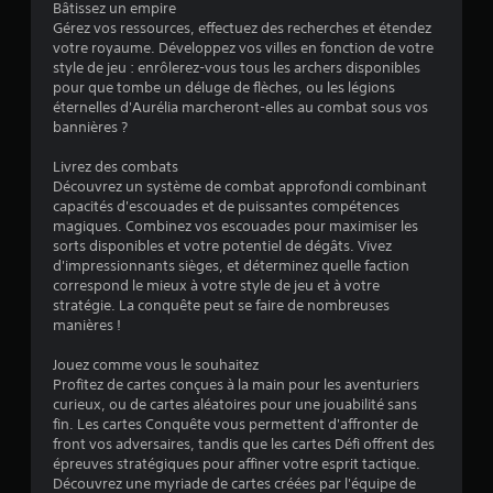
Bâtissez un empire
a
s
Gérez vos ressources, effectuez des recherches et étendez
u
v
votre royaume. Développez vos villes en fonction de votre
l
o
style de jeu : enrôlerez-vous tous les archers disponibles
t
i
pour que tombe un déluge de flèches, ou les légions
e
r
éternelles d'Aurélia marcheront-elles au combat sous vos
r
à
bannières ?
l
a
e
Livrez des combats
p
t
Découvrez un système de combat approfondi combinant
p
u
capacités d'escouades et de puissantes compétences
u
t
magiques. Combinez vos escouades pour maximiser les
o
y
sorts disponibles et votre potentiel de dégâts. Vivez
r
e
d'impressionnants sièges, et déterminez quelle faction
i
r
correspond le mieux à votre style de jeu et à votre
e
r
stratégie. La conquête peut se faire de nombreuses
l
a
manières !
d
p
u
Jouez comme vous le souhaitez
i
g
Profitez de cartes conçues à la main pour les aventuriers
d
a
curieux, ou de cartes aléatoires pour une jouabilité sans
e
m
fin. Les cartes Conquête vous permettent d'affronter de
e
m
front vos adversaires, tandis que les cartes Défi offrent des
p
e
épreuves stratégiques pour affiner votre esprit tactique.
l
n
Découvrez une myriade de cartes créées par l'équipe de
a