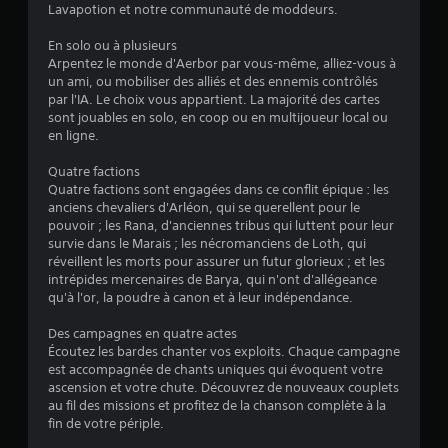
t
Lavapotion et notre communauté de moddeurs.
y
s
à
En solo ou à plusieurs
u
t
Arpentez le monde d'Aerbor par vous-même, alliez-vous à
r
o
un ami, ou mobiliser des alliés et des ennemis contrôlés
l
u
par l'IA. Le choix vous appartient. La majorité des cartes
e
t
sont jouables en solo, en coop ou en multijoueur local ou
m
s
en ligne.
o
t
m
o
Quatre factions
e
u
Quatre factions sont engagées dans ce conflit épique : les
n
c
anciens chevaliers d'Arléon, qui se querellent pour le
t
pouvoir ; les Rana, d'anciennes tribus qui luttent pour leur
h
.
survie dans le Marais ; les nécromanciens de Loth, qui
e
réveillent les morts pour assurer un futur glorieux ; et les
s
intrépides mercenaires de Barya, qui n'ont d'allégeance
M
V
qu'à l'or, la poudre à canon et à leur indépendance.
i
o
s
u
Des campagnes en quatre actes
e
s
Écoutez les bardes chanter vos exploits. Chaque campagne
e
p
est accompagnée de chants uniques qui évoquent votre
n
o
ascension et votre chute. Découvrez de nouveaux couplets
u
p
au fil des missions et profitez de la chanson complète à la
v
a
fin de votre périple.
e
u