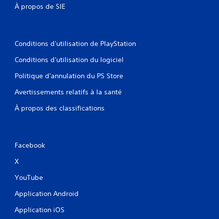
é
r
À propos de SIE
m
e
a
s
t
p
i
e
Conditions d'utilisation de PlayStation
q
c
u
t
Conditions d'utilisation du logiciel
e
e
(
Politique d'annulation du PS Store
r
j
u
e
Avertissements relatifs à la santé
n
u
d
h
À propos des classifications
é
o
l
r
a
s
i
l
Facebook
i
i
m
g
X
p
n
a
e
YouTube
r
u
t
Application Android
n
i
i
.
Application iOS
q