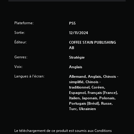
z
s
j
e
o
d
u
u
Plateforme:
e
PS5
j
r
Sortie:
12/11/2024
e
a
u
u
Éditeur:
COFFEE STAIN PUBLISHING
j
V
AB
e
o
u
Genres:
Stratégie
u
e
s
t
Voix:
Anglais
p
n
o
Langues à l'écran:
Allemand, Anglais, Chinois -
a
u
simplifié, Chinois -
v
v
traditionnel, Coréen,
i
e
Espagnol, Français (France),
g
z
Italien, Japonais, Polonais,
u
m
Portugais (Brésil), Russe,
e
e
Turc, Ukrainien
r
t
d
t
a
r
n
e
Le téléchargement de ce produit est soumis aux Conditions 
s
l