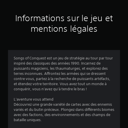
r
e
t
l
5
p
s
r
Informations sur le jeu et
t
(
o
u
p
mentions légales
5
t
o
s
o
5
é
r
e
i
s
6
e
.
Songs of Conquest est un jeu de stratégie au tour par tour
l
inspiré des classiques des années 1990. Incarnez de
V
puissants magiciens, les thaumaturges, et explorez des
J
o
a
terres inconnues. Affrontez les armées qui se dressent
o
u
contre vous, partez à la recherche de puissants artéfacts,
u
s
v
et étendez votre territoire. Vous avez tout un monde à
p
a
conquérir, vous n'avez qu'à tendre le bras !
o
b
i
u
l
L'aventure vous attend
v
e
s
Découvrez une grande variété de cartes avec des ennemis
e
s
variés et du butin précieux. Plongez dans différents biomes
z
)
avec des factions, des environnements et des champs de
a
c
bataille uniques.
n
o
s
n