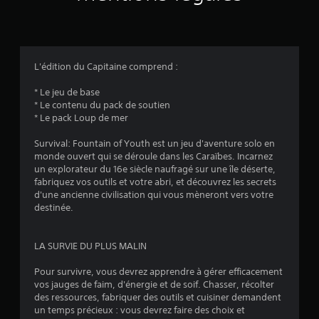
t
é
t
s
d
o
e
m
L'édition du Capitaine comprend :
i
a
n
* Le jeu de base
l
i
* Le contenu du pack de soutien
è
* Le pack Loup de mer
e
r
e
Survival: Fountain of Youth est un jeu d'aventure solo en
s
à
monde ouvert qui se déroule dans les Caraïbes. Incarnez
f
un explorateur du 16e siècle naufragé sur une île déserte,
s
a
fabriquez vos outils et votre abri, et découvrez les secrets
c
d'une ancienne civilisation qui vous mèneront vers votre
u
i
destinée.
l
r
i
t
LA SURVIE DU PLUS MALIN
5
e
r
Pour survivre, vous devrez apprendre à gérer efficacement
(
l
vos jauges de faim, d'énergie et de soif. Chasser, récolter
a
des ressources, fabriquer des outils et cuisiner demandent
6
l
un temps précieux : vous devrez faire des choix et