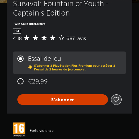
Survival: Fountain of Youth - 
a
S
s
e
Captain's Edition
i
u
l
q
Twin Sails Interactive
s
u
PS5
l
e
e
4.18
687 avis
M
)
s
o
V
é
y
o
l
e
Essai de jeu
u
é
n
s
m
S'abonner à PlayStation Plus Premium pour accéder à
n
l'essai de 2 heures du jeu complet
p
e
e
o
n
d
€29,99
u
t
e
v
s
s
e
c
a
z
l
S'abonner
v
r
é
i
é
s
s
d
d
u
e
:
i
l
4
Forte violence
r
'
.
e
i
1