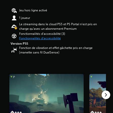
l
n
8
a
t
Jeu hors ligne activé
d
r
é
i
i
1 joueur
t
f
g
o
Le streaming dans le cloud PS5 et PS Portal n'est pris en
f
u
i
charge qu'avec un abonnement Premium
i
e
l
Fonctionnalités d'accessibilité (3)
c
e
e
Fonctionnalités d'accessibilité
u
t
s
Version PS5
l
l
s
Fonction de vibration et effet gâchette pris en charge
t
e
u
(manette sans fil DualSense)
é
s
r
g
p
5
l
e
(
o
r
6
b
s
8
a
o
7
l
n
e
n
a
d
a
v
u
g
i
j
e
s
e
s
)
u
p
e
r