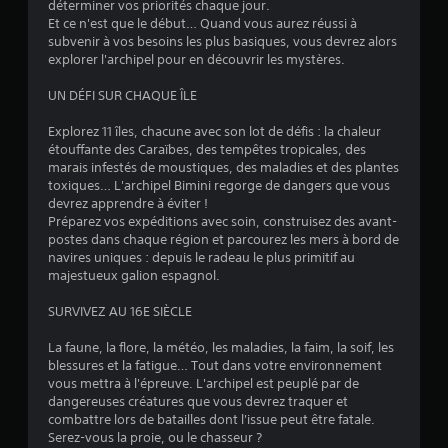
e
déterminer vos priorités chaque jour.
8
c
Et ce n'est que le début… Quand vous aurez réussi à
t
subvenir à vos besoins les plus basiques, vous devrez alors
7
u
explorer l'archipel pour en découvrir les mystères.
r
e
UN DÉFI SUR CHAQUE ÎLE
.
a
Explorez 11 îles, chacune avec son lot de défis : la chaleur
étouffante des Caraïbes, des tempêtes tropicales, des
v
marais infestés de moustiques, des maladies et des plantes
toxiques… L'archipel Bimini regorge de dangers que vous
i
devrez apprendre à éviter !
Préparez vos expéditions avec soin, construisez des avant-
s
postes dans chaque région et parcourez les mers à bord de
navires uniques : depuis le radeau le plus primitif au
)
majestueux galion espagnol.
SURVIVEZ AU 16E SIÈCLE
La faune, la flore, la météo, les maladies, la faim, la soif, les
blessures et la fatigue… Tout dans votre environnement
vous mettra à l'épreuve. L'archipel est peuplé par de
dangereuses créatures que vous devrez traquer et
combattre lors de batailles dont l'issue peut être fatale.
Serez-vous la proie, ou le chasseur ?