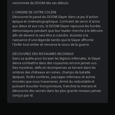
d
renommée de DOOM dès ses débuts.
c
I
e
k
s
L’ORIGINE DE VOTRE COLÈRE
n
a
d
Découvrez le passé du DOOM Slayer dans ce jeu d’action
d
n
u
épique et cinématographique. Contraint de servir d’arme
a
i
j
aux dieux et aux rois, le DOOM Slayer repousse les hordes
l
c
e
démoniaques pendant que leur leader cherche à le détruire
o
a
u
afin de devenir le seul être à craindre. Assistez à la
g
t
à
naissance d’une légende tandis que le Slayer affronte
i
e
t
l’Enfer tout entier et renverse le cours de la guerre.
q
u
o
u
r
u
DÉCOUVREZ DES ROYAUMES INCONNUS
e
t
Dans sa quête pour écraser les légions infernales, le Slayer
s
u
m
devra combattre dans des royaumes encore jamais vus.
a
t
o
Des mystères, défis et récompenses se terrent dans les
i
u
m
ombres des châteaux en ruines, champs de bataille
l
d
e
épiques, forêts sombres, paysages infernaux et autres
i
i
n
mondes que vous traverserez. Armé du redoutable et
s
o
t
puissant bouclier-tronçonneuse, tranchez la menace et
é
d
.
découvrez des secrets dans les plus grands niveaux jamais
p
i
conçus par id.
a
r
r
R
e
l
a
c
e
p
j