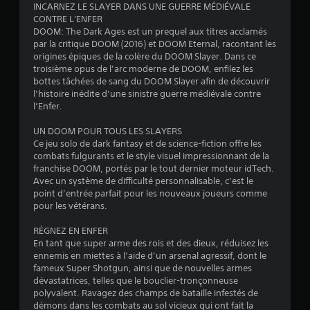
v
u
INCARNEZ LE SLAYER DANS UNE GUERRE MÉDIÉVALE
l
i
s
CONTRE L'ENFER
e
r
i
p
DOOM: The Dark Ages est un prequel aux titres acclamés
t
o
o
par la critique DOOM (2016) et DOOM Eternal, racontant les
v
n
s
u
origines épiques de la colère du DOOM Slayer. Dans ce
e
n
v
troisième opus de l’arc moderne de DOOM, enfilez les
r
e
)
e
bottes tâchées de sang du DOOM Slayer afin de découvrir
t
m
z
l’histoire inédite d’une sinistre guerre médiévale contre
i
e
v
l’Enfer.
c
n
é
a
t
r
UN DOOM POUR TOUS LES SLAYERS
l
q
i
Ce jeu solo de dark fantasy et de science-fiction offre les
d
u
f
combats fulgurants et le style visuel impressionnant de la
e
i
i
franchise DOOM, portés par le tout dernier moteur idTech.
c
l
e
Avec un système de difficulté personnalisable, c’est le
h
e
r
point d’entrée parfait pour les nouveaux joueurs comme
a
s
l
pour les vétérans.
q
e
e
u
n
s
RÉGNEZ EN ENFER
e
t
c
En tant que super arme des rois et des dieux, réduisez les
j
o
o
ennemis en miettes à l’aide d’un arsenal agressif, dont le
o
u
m
fameux Super Shotgun, ainsi que de nouvelles armes
y
r
m
dévastatrices, telles que le bouclier-tronçonneuse
s
e
a
polyvalent. Ravagez des champs de bataille infestés de
t
.
n
démons dans les combats au sol vicieux qui ont fait la
i