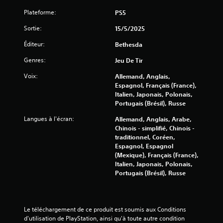
t
p
e
i
Plateforme:
PS5
e
u
o
l
.
Sortie:
15/5/2025
n
s
n
Éditeur:
Bethesda
t
e
J
u
l
o
Genres:
Jeu De Tir
t
s
u
o
Voix:
Allemand, Anglais,
a
D
Espagnol, Français (France),
r
b
e
Italien, Japonais, Polonais,
i
l
s
Portugais (Brésil), Russe
e
i
e
l
n
Langues à l'écran:
Allemand, Anglais, Arabe,
s
f
V
Chinois - simplifié, Chinois -
a
o
o
traditionnel, Coréen,
n
r
u
Espagnol, Espagnol
s
m
s
(Mexique), Français (France),
a
a
p
Italien, Japonais, Polonais,
v
t
o
Portugais (Brésil), Russe
o
i
u
i
o
v
n
r
e
s
z
à
Le téléchargement de ce produit est soumis aux Conditions 
v
c
d'utilisation de PlayStation, ainsi qu'à toute autre condition 
a