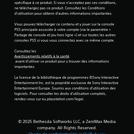
i
o
spécifique à ce produit. Si vous n'acceptez pas ces conditions, 
p
s
n
ne téléchargez pas ce produit. Consultez les Conditions 
p
u
s
d'utilisation pour obtenir d'autres informations importantes.
u
e
u
y
l
l
Vous pouvez télécharger ce contenu et y jouer sur la console 
e
l
t
PS5 principale associée à votre compte (via le paramètre « 
r
e
e
Partage de console et jeu hors ligne ») et sur toutes les autres 
s
r
r
consoles PS5 si vous vous connectez avec ce même compte.
s
l
a
u
e
Consultez les 
p
p
t
Avertissements relatifs à la santé
i
p
 avant d'utiliser ce produit pour y trouver des informations 
u
d
l
importantes.
t
e
é
o
m
m
La licence de la bibliothèque de programmes ©Sony Interactive 
r
e
e
Entertainment Inc. est la propriété exclusive de Sony Interactive 
i
n
n
Entertainment Europe. Soumis aux conditions d’utilisation des 
e
t
t
logiciels. Pour consulter les droits d’utilisation complets, 
l
a
rendez-vous sur eu.playstation.com/legal.
d
s
i
u
u
r
g
r
e
a
l
s
m
© 2025 Bethesda Softworks LLC, a ZeniMax Media
e
i
e
company. All Rights Reserved.
s
n
p
Charte de confidentialité et CLUF du jeu