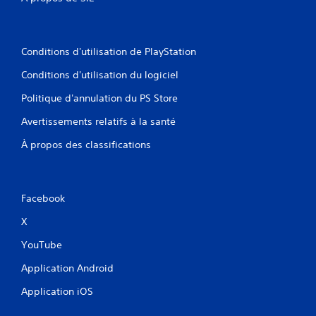
a
j
s
u
e
o
s
u
n
e
e
s
Conditions d'utilisation de PlayStation
t
d
.
n
u
Conditions d'utilisation du logiciel
a
j
v
Politique d'annulation du PS Store
e
i
u
g
Avertissements relatifs à la santé
V
u
o
À propos des classifications
e
u
r
s
d
p
a
o
n
Facebook
u
s
v
l
X
e
e
YouTube
z
s
m
m
Application Android
e
e
t
n
Application iOS
t
u
r
s