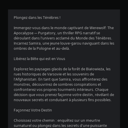
o
Plongez dans les Ténèbres !
i
Immergez-vous dans le monde captivant de Werewolf: The
l
Apocalypse — Purgatory, un thriller RPG narratif se
déroulant dans l'univers acclamé du Monde des Ténèbres.
e
Incarnez Samira, une jeune louve-garou naviguant dans les
ombres de la Pologne et au-delà.
s
Libérez la Bête qui est en Vous
s
Explorez les paysages glacés de la forêt de Białowieża, les
u
rues historiques de Varsovie et les souvenirs de
l'Afghanistan. En tant que Samira, vous affronterez des
r
monstres, découvrirez de sombres conspirations et
confronterez vos propres tourments intérieurs. Chaque
5
décision que vous prenez façonne votre destin, révélant de
nouveaux secrets et conduisant à plusieurs fins possibles.
(
Façonnez Votre Destin
7
Choisissez votre chemin : enquêtez sur un meurtre
0
surnaturel ou plongez dans les secrets d'une puissante