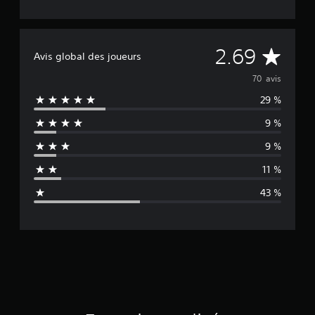
M
2.69
Avis global des joueurs
o
70 avis
29 %
y
9 %
e
9 %
n
11 %
n
43 %
e
d
e
s