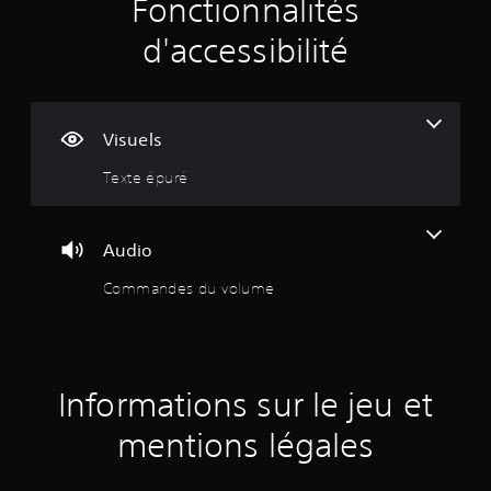
a
Fonctionnalités
v
d'accessibilité
i
s
Visuels
Texte épuré
:
2
Audio
.
Commandes du volume
6
9
Informations sur le jeu et
mentions légales
é
t