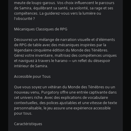
meute de loups-garous. Vos choix influencent le parcours
de Samira, équilibrant sa santé, sa volonté, sa rage et ses
compétences. La guiderez-vous vers la lumière ou
a
l'obscurité ?
v
Mécaniques Classiques de RPG
i
Découvrez un mélange de narration visuelle et d'éléments
de RPG de table avec des mécaniques inspirées par la
s
légendaire cinquième édition du Monde des Ténèbres.
Gérez votre inventaire, maîtrisez des compétences uniques
)
et naviguez à travers le harano — un reflet du désespoir
intérieur de Samira.
Accessible pour Tous
Que vous soyez un vétéran du Monde des Ténèbres ou un
nouveau venu, Purgatory offre une entrée captivante dans
cet univers riche. Avec des explications de vocabulaire
contextuelles, des polices ajustables et une vitesse de texte
personnalisable, le jeu assure une expérience accessible
pour tous.
Caractéristiques