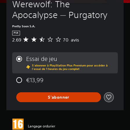
Werewolf: The 
s
e
p
n
Apocalypse — Purgatory
o
u
u
s
v
e
Pretty Soon S.A.
e
t
z
PS4
d
d
2.69
70 avis
e
M
é
l
o
s
'
y
a
a
e
Essai de jeu
c
f
n
t
S'abonner à PlayStation Plus Premium pour accéder à
f
n
l'essai de 1 heures du jeu complet
i
i
e
v
c
d
€13,99
e
h
e
r
a
s
l
g
a
e
S'abonner
e
v
s
t
i
o
ê
s
n
t
d
e
:
e
h
2
Langage ordurier
c
a
.