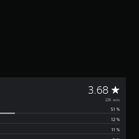
M
3.68
o
226 avis
51 %
y
12 %
e
11 %