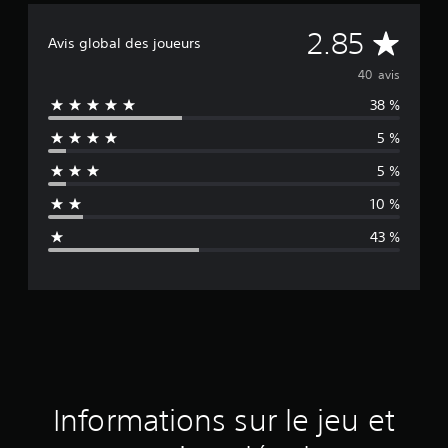
M
2.85
Avis global des joueurs
o
40 avis
38 %
y
5 %
e
5 %
n
10 %
n
43 %
e
d
e
s
a
Informations sur le jeu et