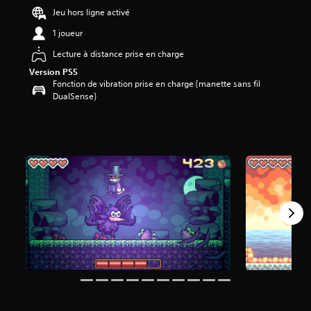
Jeu hors ligne activé
é
1 joueur
t
o
Lecture à distance prise en charge
i
l
Version PS5
Fonction de vibration prise en charge (manette sans fil
e
DualSense)
s
s
u
r
5
(
4
0
a
v
i
s
)