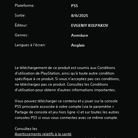
Plateforme:
PS5
i
Sortie:
8/6/2025
l
Éditeur:
EVGENIY KOLPAKOV
e
Genres:
Aventure
s
Langues à l'écran:
Anglais
s
u
Le téléchargement de ce produit est soumis aux Conditions 
d'utilisation de PlayStation, ainsi qu'à toute autre condition 
r
spécifique à ce produit. Si vous n'acceptez pas ces conditions, 
ne téléchargez pas ce produit. Consultez les Conditions 
5
d'utilisation pour obtenir d'autres informations importantes.
(
Vous pouvez télécharger ce contenu et y jouer sur la console 
PS5 principale associée à votre compte (via le paramètre « 
4
Partage de console et jeu hors ligne ») et sur toutes les autres 
consoles PS5 si vous vous connectez avec ce même compte.
0
Consultez les 
Avertissements relatifs à la santé