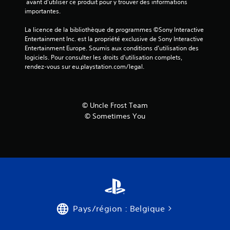
 avant d'utiliser ce produit pour y trouver des informations 
a
importantes.
La licence de la bibliothèque de programmes ©Sony Interactive 
v
Entertainment Inc. est la propriété exclusive de Sony Interactive 
Entertainment Europe. Soumis aux conditions d’utilisation des 
i
logiciels. Pour consulter les droits d’utilisation complets, 
rendez-vous sur eu.playstation.com/legal.
s
)
© Uncle Frost Team
© Sometimes You
Pays/région : Belgique