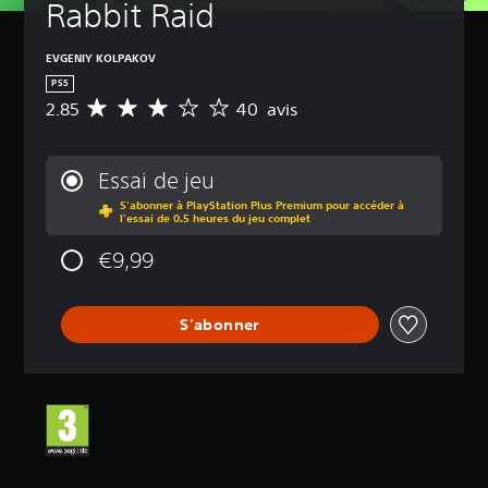
Rabbit Raid
EVGENIY KOLPAKOV
PS5
2.85
40 avis
M
o
y
e
Essai de jeu
n
S'abonner à PlayStation Plus Premium pour accéder à
n
l'essai de 0.5 heures du jeu complet
e
d
€9,99
e
s
a
S'abonner
v
i
s
:
2
.
8
5