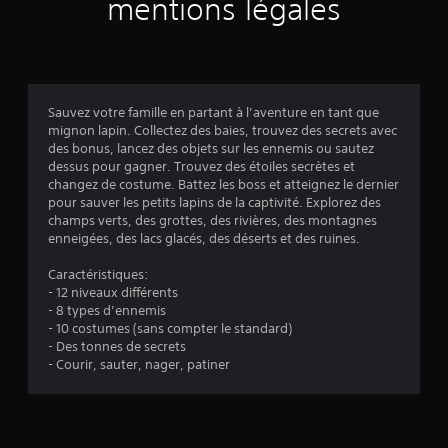
v
mentions légales
i
s
Sauvez votre famille en partant à l’aventure en tant que
mignon lapin. Collectez des baies, trouvez des secrets avec
:
des bonus, lancez des objets sur les ennemis ou sautez
dessus pour gagner. Trouvez des étoiles secrètes et
2
changez de costume. Battez les boss et atteignez le dernier
pour sauver les petits lapins de la captivité. Explorez des
.
champs verts, des grottes, des rivières, des montagnes
enneigées, des lacs glacés, des déserts et des ruines.
8
Caractéristiques:
5
- 12 niveaux différents
- 8 types d’ennemis
- 10 costumes (sans compter le standard)
- Des tonnes de secrets
é
- Courir, sauter, nager, patiner
t
o