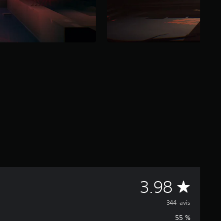
M
3.98
o
344 avis
55 %