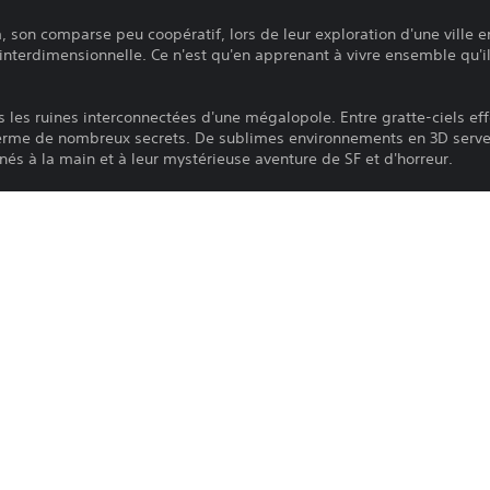
m, son comparse peu coopératif, lors de leur exploration d'une ville 
nterdimensionnelle. Ce n'est qu'en apprenant à vivre ensemble qu'il
s les ruines interconnectées d'une mégalopole. Entre gratte-ciels e
erme de nombreux secrets. De sublimes environnements en 3D serven
és à la main et à leur mystérieuse aventure de SF et d'horreur.
ltiples dans ce vaste monde ouvert, tandis que vous essayez de déco
re univers. Vous y rencontrerez un panel de personnages entraînants
r de séquences de plateforme au rythme effréné, avec un éventail 
 rudes combats nécessitant une grande précision. Trouvez l'équilibr
 airs, alors que vous affrontez divers boss complexes et autres enne
 d'armes puissantes et d'améliorations afin de renforcer votre arsen