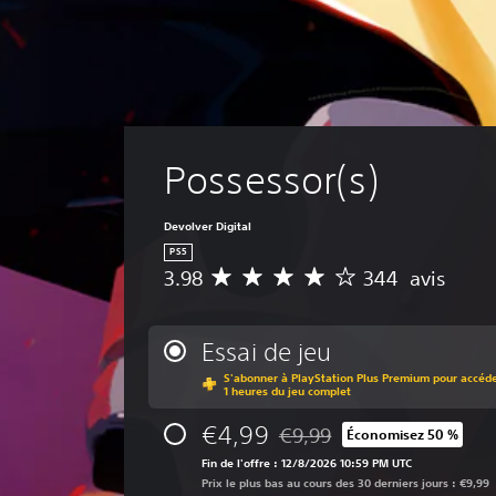
Possessor(s)
Devolver Digital
PS5
3.98
344 avis
M
o
y
e
Essai de jeu
n
S'abonner à PlayStation Plus Premium pour accéder
n
1 heures du jeu complet
e
d
€4,99
€9,99
Économisez 50 %
Remise par rapport au prix d'
e
Fin de l'offre : 12/8/2026 10:59 PM UTC
s
Prix le plus bas au cours des 30 derniers jours : €9,99
a