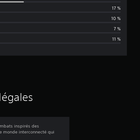
y
17 %
e
10 %
n
7 %
11 %
n
e
d
e
s
légales
a
v
ombats inspirés des
ste monde interconnecté qui
i