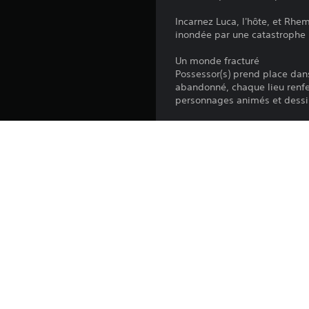
Incarnez Luca, l'hôte, et Rhe
inondée par une catastrophe i
Un monde fracturé
Possessor(s) prend place dan
abandonné, chaque lieu renf
personnages animés et dessin
Un récit complexe
Les chemins possibles sont mu
catastrophe ayant ravagé vot
poignante à découvrir.
Des combats précis
Le gameplay s'articule autou
uniques qui se joignent à de
d'attaques au sol et dans les
débloquez une large sélection
jusque là inaccessibles.