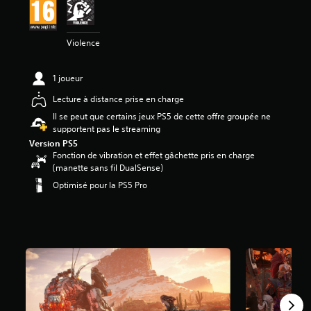
7
4
Violence
é
t
o
1 joueur
i
l
Lecture à distance prise en charge
e
Il se peut que certains jeux PS5 de cette offre groupée ne
s
supportent pas le streaming
s
Version PS5
u
Fonction de vibration et effet gâchette pris en charge
r
(manette sans fil DualSense)
5
(
Optimisé pour la PS5 Pro
2
1
3
K
a
v
i
s