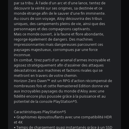
par sa tribu. À l'aide d'un arc et d'une lance, tentez de
e
découvrir la vérité sur ses origines, sa destinée et ce
monde étrange afin de le sauver d'une fin imminente.
s
Au cours de son voyage, Aloy découvrira des tribus
uniques, des campements pleins de vie, ainsi que des
personnages et des compagnons captivants.
s
Mais ce monde ouvert, à la faune et flore abondante,
regorge également de dangers. Des machines
u
impressionnantes mais dangereuses parcourent ces
paysages majestueux, corrompues par une force
r
inconnue.
En combat, tirez parti d'un arsenal d'armes incroyable et
5
agissez stratégiquement afin d'asséner des attaques
dévastatrices aux machines et factions rivales qui se
(
mettront en travers de votre chemin.
Horizon Zero Dawn™ est un RPG d'action récompensé de
2
nombreuses fois et cette Remastered Edition donne vie
aux incroyables paysages du monde d'Aloy avec une
1
fidélité encore plus poussée grâce à la puissance et au
potentiel de la console PlayStation®5.
3
Caractéristiques PlayStation®5
7
• Graphismes époustouflants avec une compatibilité HDR
et 4K
9
• Temps de chargement quasi instantanés grâce à un SSD