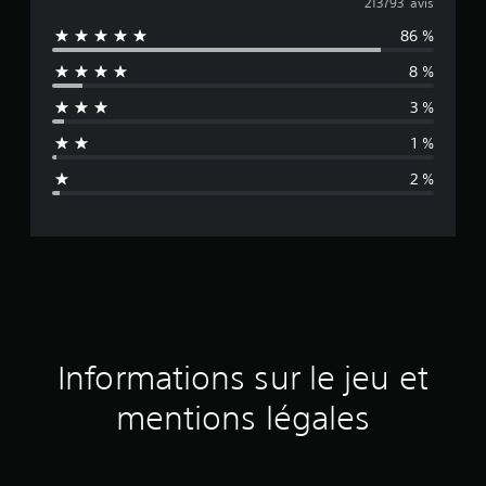
o
213793 avis
86 %
y
8 %
e
3 %
n
1 %
n
2 %
e
d
e
s
a
Informations sur le jeu et
v
mentions légales
i