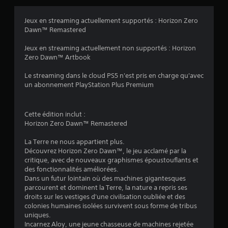
s
Jeux en streaming actuellement supportés : Horizon Zero
Dawn™ Remastered
:
Jeux en streaming actuellement non supportés : Horizon
4
Zero Dawn™ Artbook
.
Le streaming dans le cloud PS5 n'est pris en charge qu'avec
un abonnement PlayStation Plus Premium
7
4
Cette édition inclut :
Horizon Zero Dawn™ Remastered
La Terre ne nous appartient plus.
é
Découvrez Horizon Zero Dawn™, le jeu acclamé par la
critique, avec de nouveaux graphismes époustouflants et
t
des fonctionnalités améliorées.
Dans un futur lointain où des machines gigantesques
o
parcourent et dominent la Terre, la nature a repris ses
droits sur les vestiges d'une civilisation oubliée et des
i
colonies humaines isolées survivent sous forme de tribus
uniques.
l
Incarnez Aloy, une jeune chasseuse de machines rejetée