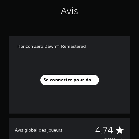
Avis
Horizon Zero Dawn™ Remastered
Se connecter pour donner un avis
M
4.74
Avis global des joueurs