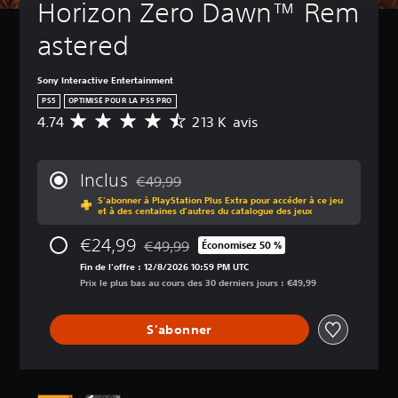
Horizon Zero Dawn™ Rem
astered
Sony Interactive Entertainment
PS5
OPTIMISÉ POUR LA PS5 PRO
4.74
213 K avis
M
o
y
e
Inclus
€49,99
n
Remise par rapport au prix d'origine de €49
S'abonner à PlayStation Plus Extra pour accéder à ce jeu
n
et à des centaines d'autres du catalogue des jeux
e
d
€24,99
€49,99
Économisez 50 %
e
Remise par rapport au prix d'origine de €4
s
Fin de l'offre : 12/8/2026 10:59 PM UTC
a
Prix le plus bas au cours des 30 derniers jours : €49,99
v
i
S'abonner
s
:
4
.