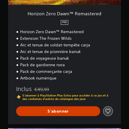
o
D
Horizon Zero Dawn™ Remastered
a
w
PS5
n
Horizon Zero Dawn™ Remastered
™
Extension The Frozen Wilds
R
Arc et tenue de soldat-tempête carja
e
Arc et tenue de pionnière banuk
m
a
Pack de voyageuse banuk
s
Pack de gardienne nora
t
Pack de commerçante carja
e
Artbook numérique
r
e
Inclus
€49,99
d
Remise par rapport au prix d'origine de €49,99
S'abonner à PlayStation Plus Extra pour accéder à ce jeu et à
des centaines d'autres du catalogue des jeux
S'abonner