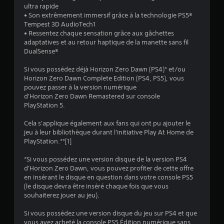
ultra rapide
3
• Son extrêmement immersif grâce à la technologie PS5®
Tempest 3D AudioTech1
• Ressentez chaque sensation grâce aux gâchettes
adaptatives et au retour haptique de la manette sans fil
a
DualSense®
v
Si vous possédez déjà Horizon Zero Dawn (PS4)* et/ou
Horizon Zero Dawn Complete Edition (PS4, PS5), vous
i
pouvez passer à la version numérique
d'Horizon Zero Dawn Remastered sur console
s
PlayStation 5.
)
Cela s'applique également aux fans qui ont pu ajouter le
jeu à leur bibliothèque durant l'initiative Play At Home de
PlayStation.**[1]
*Si vous possédez une version disque de la version PS4
d'Horizon Zero Dawn, vous pouvez profiter de cette offre
en insérant le disque en question dans votre console PS5
(le disque devra être inséré chaque fois que vous
souhaiterez jouer au jeu).
Si vous possédez une version disque du jeu sur PS4 et que
vous avez acheté la console PS5 Édition numérique sans