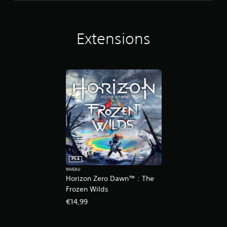
d
i
t
i
Extensions
o
n
PS4
NIVEAU
Horizon Zero Dawn™ : The
Frozen Wilds
€14,99