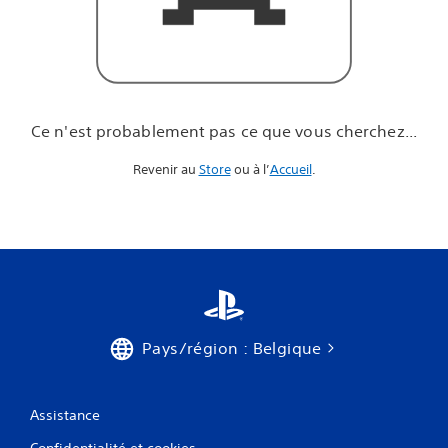
u
e
v
o
u
s
c
Ce n'est probablement pas ce que vous cherchez...
h
e
Revenir au
Store
ou à l’
Accueil
.
r
c
h
e
z
.
.
.
Pays/région : Belgique
Assistance
Confidentialité et cookies