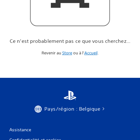
u
e
v
o
u
s
c
Ce n'est probablement pas ce que vous cherchez...
h
e
Revenir au
Store
ou à l’
Accueil
.
r
c
h
e
z
.
.
.
Pays/région : Belgique
Assistance
Confidentialité et cookies