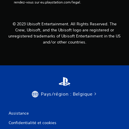
t
rendez-vous sur eu.playstation.com/legal.
i
v
e
m
i
s
o
o
b
s
n
m
r
o
r
e
© 2023 Ubisoft Entertainment. All Rights Reserved. The
a
u
é
n
t
s
Crew, Ubisoft, and the Ubisoft logo are registered or
t
g
i
-
unregistered trademarks of Ubisoft Entertainment in the US
.
l
o
t
and/or other countries.
a
n
i
b
s
t
R
l
d
r
a
e
e
e
p
s
s
d
p
m
s
e
e
a
o
s
l
n
n
j
s
e
t
o
t
t
p
Pays/région : Belgique
y
u
t
r
s
e
é
t
t
s
s
o
.
e
i
Assistance
r
n
c
i
Confidentialité et cookies
t
k
e
é