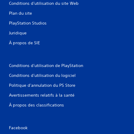
s
l
Conditions d'utilisation du site Web
s
(
d
V
Plan du site
A
e
o
v
m
u
PlayStation Studios
a
a
s
n
n
p
Juridique
i
o
c
è
u
À propos de SIE
é
r
v
)
e
e
V
à
z
o
f
c
Conditions d'utilisation de PlayStation
u
a
o
s
c
n
Conditions d'utilisation du logiciel
p
i
s
o
Politique d'annulation du PS Store
l
u
u
i
l
v
Avertissements relatifs à la santé
t
t
e
e
e
À propos des classifications
z
r
r
i
l
l
n
a
e
v
l
t
e
Facebook
e
u
r
c
t