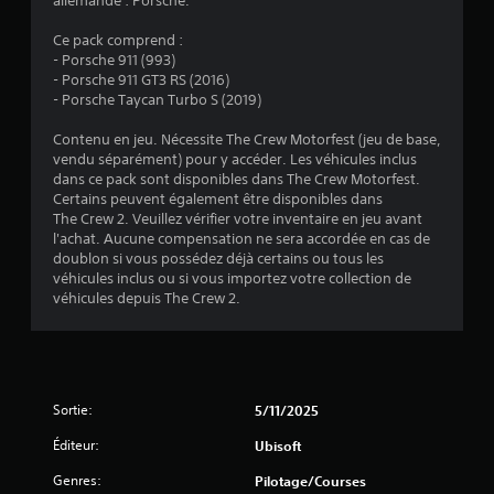
allemande : Porsche.
t
s
m
c
n
v
a
c
o
Ce pack comprend :
e
)
t
i
m
- Porsche 911 (993)
r
i
p
m
- Porsche 911 GT3 RS (2016)
t
o
a
- Porsche Taycan Turbo S (2019)
a
i
n
u
c
n
s
x
Contenu en jeu. Nécessite The Crew Motorfest (jeu de base,
a
d
a
d
vendu séparément) pour y accéder. Les véhicules inclus
l
e
u
u
dans ce pack sont disponibles dans The Crew Motorfest.
e
d
s
j
Certains peuvent également être disponibles dans
d
i
e
V
The Crew 2. Veuillez vérifier votre inventaire en jeu avant
e
o
u
o
l'achat. Aucune compensation ne sera accordée en cas de
c
s
s
u
doublon si vous possédez déjà certains ou tous les
h
o
o
s
véhicules inclus ou si vous importez votre collection de
a
n
n
p
véhicules depuis The Crew 2.
q
t
t
o
u
é
s
u
e
g
o
v
j
a
u
e
o
l
s
z
y
e
Sortie:
5/11/2025
-
v
s
m
t
é
t
Éditeur:
Ubisoft
e
i
r
i
n
t
i
c
Genres:
Pilotage/Courses
t
r