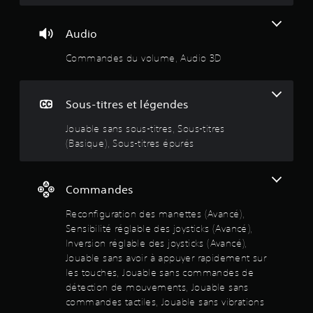
u
d
e
4
e
A
s
r
u
s
v
g
e
l
Audio
.
q
a
ê
l
s
u
n
n
e
l
Commandes du volume, Audio 3D
i
0
c
e
s
e
v
r
é
o
s
o
3
v
n
é
)
u
Sous-titres et légendes
i
t
l
s
V
s
o
é
a
o
Jouable sans sous-titres, Sous-titres
u
u
m
i
u
é
(Basique), Sous-titres épurés
e
t
e
d
s
l
a
n
e
p
t
l
u
t
r
o
e
t
s
o
u
Commandes
o
m
o
c
n
v
e
u
l
t
Reconfiguration des manettes (Avancé),
e
i
n
r
é
à
z
Sensibilité réglable des joysticks (Avancé),
t
d
s
p
r
l
Inversion réglable des joysticks (Avancé),
.
e
d
r
é
Jouable sans avoir à appuyer rapidement sur
v
e
o
g
e
o
l
les touches, Jouable sans commandes de
g
l
A
u
'
détection de mouvements, Jouable sans
r
e
u
s
s
i
e
commandes tactiles, Jouable sans vibrations
r
t
.
n
s