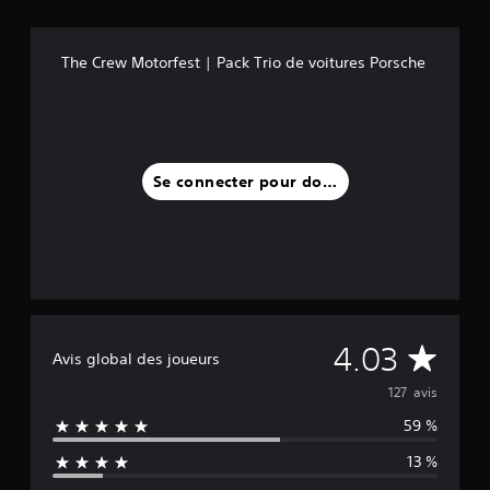
e
o
m
o
D
m
r
m
u
e
t
V
a
a
The Crew Motorfest | Pack Trio de voitures Porsche
n
e
o
n
c
t
p
u
d
t
s
a
s
e
i
e
s
p
s
v
t
d
o
d
e
l
e
u
u
r
e
d
Se connecter pour donner un avis
v
j
i
s
i
e
e
n
e
a
z
u
d
f
l
p
.
i
f
o
a
v
e
g
r
i
S
t
u
a
d
s
e
e
m
u
d
s
é
n
e
M
4.03
e
p
Avis global des joueurs
t
s
l
l
a
r
i
l
o
127 avis
a
r
e
e
b
c
l
r
59 %
m
y
i
a
é
l
e
l
m
s
a
13 %
n
e
i
é
.
s
t