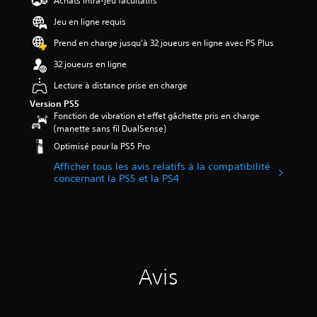
Achats intra-jeu facultatifs
u
s
z
h
l
3
s
o
p
a
i
Jeu en ligne requis
p
u
e
q
s
é
o
s
Prend en charge jusqu'à 32 joueurs en ligne avec PS Plus
r
u
e
t
u
-
s
e
r
o
32 joueurs en ligne
v
t
o
s
l
i
e
i
n
o
e
Lecture à distance prise en charge
l
z
t
n
r
n
e
d
r
Version PS5
a
t
i
s
é
e
Fonction de vibration et effet gâchette pris en charge
l
i
v
s
s
s
(manette sans fil DualSense)
i
e
e
u
a
c
s
Optimisé pour la PS5 Pro
a
a
r
c
a
e
u
u
5
Afficher tous les avis relatifs à la compatibilité
t
r
r
d
d
concernant la PS5 et la PS4
(
i
c
t
i
e
1
v
e
o
o
d
2
e
j
u
.
i
7
r
e
t
f
l
u
e
f
a
e
n
A
s
i
v
s
e
u
l
c
i
m
c
Avis
d
e
u
s
o
o
s
i
l
)
u
m
c
t
o
v
p
o
é
3