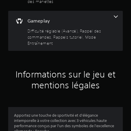
l
des manettes
r
s
t
s
a
e
r
e
s
u
i
s
r
e
g
o
Gameplay
d
n
u
r
p
a
s
e
Difficulté réglable (Avancé), Rappel des
n
t
i
e
5
s
commandes, Rappels tutoriel, Mode
b
i
t
l
i
Entraînement
o
l
(
e
l
n
e
j
i
s
s
1
e
t
a
p
u
é
e
u
2
.
h
r
Informations sur le jeu et
d
o
s
i
7
r
R
o
mentions légales
o
i
n
a
z
L
n
p
o
e
a
p
a
n
s
g
e
t
i
e
a
v
l
n
s
Apportez une touche de sportivité et d'élégance
l
d
f
p
intemporelle à votre collection avec 3 véhicules haute
e
i
e
o
r
performance conçus par l'un des symboles de l'excellence
e
r
s
i