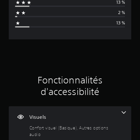
t
r
13 %
o
d
n
a
é
r
i
S
2 %
q
t
r
f
o
n
u
i
é
f
13 %
u
i
e
g
é
e
s
s
a
r
l
o
-
u
e
a
d
n
d
t
n
b
t
i
i
t
l
e
s
o
t
s
e
u
d
t
r
s
s
d
e
y
e
c
m
e
p
s
e
a
a
s
e
Fonctionnalités
(
p
n
j
s
B
t
v
i
d
o
d'accessibilité
i
a
è
e
y
b
r
i
s
r
s
l
e
i
e
t
e
à
s
q
s
i
s
e
Visuels
s
u
d
c
n
o
e
e
t
k
Confort visuel (Basique), Autres options
u
)
v
e
s
:
r
audio
o
n
S
(
c