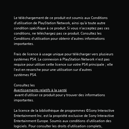
f
k
f
é
i
u
o
s
e
t
u
.
r
i
Le téléchargement de ce produit est soumis aux Conditions 
r
l
l
d'utilisation de PlayStation Network, ainsi qu'à toute autre 
n
e
i
condition spécifique à ce produit. Si vous n'acceptez pas ces 
S
i
s
s
conditions, ne téléchargez pas ce produit. Consultez les 
o
e
c
é
Conditions d'utilisation pour obtenir d'autres informations 
s
u
o
p
importantes.
v
s
m
a
i
-
m
r
Frais de licence à usage unique pour télécharger vers plusieurs 
s
t
a
l
systèmes PS4. La connexion à PlayStation Network n'est pas 
u
n
i
e
requise pour utiliser cette licence sur votre PS4 principale ; elle 
e
d
t
j
l'est en revanche pour une utilisation sur d'autres 
l
e
e
r
systèmes PS4.
l
s
u
e
e
d
.
Consultez les 
s
m
u
Avertissements relatifs à la santé
e
é
j
 avant d'utiliser ce produit pour y trouver des informations 
n
p
I
e
importantes.
t
u
n
u
o
r
à
v
La licence de la bibliothèque de programmes ©Sony Interactive 
u
t
é
e
Entertainment Inc. est la propriété exclusive de Sony Interactive 
p
o
s
Entertainment Europe. Soumis aux conditions d’utilisation des 
r
a
u
logiciels. Pour consulter les droits d’utilisation complets, 
s
r
L