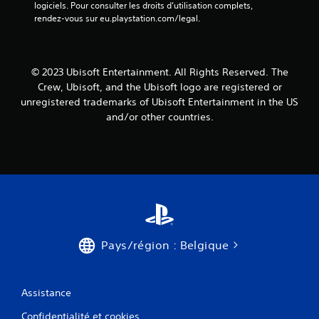
t
logiciels. Pour consulter les droits d’utilisation complets, 
i
v
e
m
rendez-vous sur eu.playstation.com/legal.
i
s
o
o
b
s
n
m
r
o
r
e
a
u
é
n
© 2023 Ubisoft Entertainment. All Rights Reserved. The
t
s
t
g
i
-
Crew, Ubisoft, and the Ubisoft logo are registered or
.
l
o
t
unregistered trademarks of Ubisoft Entertainment in the US
a
n
i
and/or other countries.
b
s
t
R
l
d
r
a
e
e
e
p
s
s
d
p
m
s
e
e
a
o
s
l
n
n
j
s
e
t
o
t
t
p
y
u
t
r
Pays/région : Belgique
s
e
é
t
t
s
s
o
.
e
i
r
n
Assistance
c
i
t
k
e
Confidentialité et cookies
é