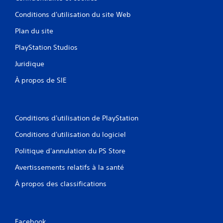
s
l
s
(
Conditions d'utilisation du site Web
d
V
A
e
o
Plan du site
v
m
u
a
a
s
PlayStation Studios
n
n
p
i
o
c
Juridique
è
u
é
r
v
À propos de SIE
)
e
e
V
à
z
o
f
c
u
a
o
Conditions d'utilisation de PlayStation
s
c
n
p
i
s
Conditions d'utilisation du logiciel
o
l
u
u
Politique d'annulation du PS Store
i
l
v
t
t
e
Avertissements relatifs à la santé
e
e
z
r
r
À propos des classifications
i
l
l
n
a
e
v
l
t
e
e
u
r
Facebook
c
t