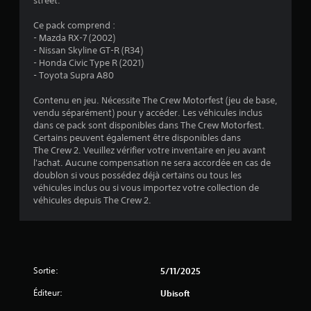
street.
t
)
m
c
n
v
a
c
o
Ce pack comprend :
e
t
i
m
- Mazda RX-7 (2002)
r
i
p
m
- Nissan Skyline GT-R (R34)
t
o
a
- Honda Civic Type R (2021)
a
i
n
u
- Toyota Supra A80
c
n
s
x
a
d
a
d
Contenu en jeu. Nécessite The Crew Motorfest (jeu de base,
l
e
u
u
vendu séparément) pour y accéder. Les véhicules inclus
e
d
s
j
dans ce pack sont disponibles dans The Crew Motorfest.
d
i
e
V
Certains peuvent également être disponibles dans
e
o
u
o
The Crew 2. Veuillez vérifier votre inventaire en jeu avant
c
s
s
u
l'achat. Aucune compensation ne sera accordée en cas de
h
o
o
s
doublon si vous possédez déjà certains ou tous les
a
n
n
p
véhicules inclus ou si vous importez votre collection de
q
t
t
o
véhicules depuis The Crew 2.
u
é
s
u
e
g
o
v
j
a
u
e
o
l
s
z
y
e
-
v
s
m
Sortie:
5/11/2025
t
é
t
e
i
r
i
Éditeur:
Ubisoft
n
t
i
c
t
r