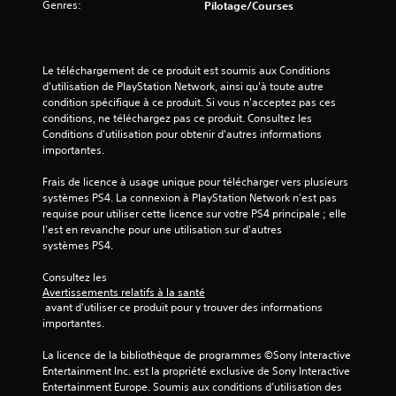
f
k
Genres:
Pilotage/Courses
f
é
i
u
o
s
e
t
u
.
r
i
r
l
l
Le téléchargement de ce produit est soumis aux Conditions 
n
e
i
d'utilisation de PlayStation Network, ainsi qu'à toute autre 
S
i
s
s
condition spécifique à ce produit. Si vous n'acceptez pas ces 
o
e
c
é
conditions, ne téléchargez pas ce produit. Consultez les 
s
u
o
p
Conditions d'utilisation pour obtenir d'autres informations 
v
s
m
a
importantes.
i
-
m
r
s
t
a
l
Frais de licence à usage unique pour télécharger vers plusieurs 
u
n
i
e
systèmes PS4. La connexion à PlayStation Network n'est pas 
e
d
t
j
requise pour utiliser cette licence sur votre PS4 principale ; elle 
l
e
e
r
l'est en revanche pour une utilisation sur d'autres 
l
s
u
systèmes PS4.
e
e
d
.
s
m
u
Consultez les 
e
é
j
Avertissements relatifs à la santé
n
p
I
e
 avant d'utiliser ce produit pour y trouver des informations 
t
u
n
u
importantes.
o
r
à
v
u
t
é
e
La licence de la bibliothèque de programmes ©Sony Interactive 
p
o
s
Entertainment Inc. est la propriété exclusive de Sony Interactive 
r
a
u
Entertainment Europe. Soumis aux conditions d’utilisation des 
s
r
L