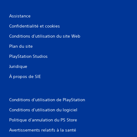
s
l
s
(
d
V
A
e
o
Assistance
v
m
u
a
Confidentialité et cookies
a
s
n
n
p
Conditions d'utilisation du site Web
i
o
c
è
u
é
Plan du site
r
v
)
e
e
PlayStation Studios
V
à
z
o
f
c
Juridique
u
a
o
s
c
n
À propos de SIE
p
i
s
o
l
u
u
i
l
v
t
t
Conditions d'utilisation de PlayStation
e
e
e
z
r
r
Conditions d'utilisation du logiciel
i
l
l
n
Politique d'annulation du PS Store
a
e
v
l
t
e
Avertissements relatifs à la santé
e
u
r
c
t