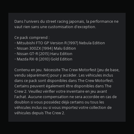
t
m
c
n
)
v
a
c
o
e
t
i
m
r
i
p
Dans l'univers du street racing japonais, la performance ne
m
t
o
a
vaut rien sans une customisation d'exception.
a
i
n
u
c
n
s
x
Ce pack comprend :
a
d
a
d
- Mitsubishi FTO GP Version R (1997) Nebula Edition
l
e
u
u
- Nissan 300ZX (1994) Malu Edition
e
d
s
j
- Nissan GT-R (2015) Haru Edition
d
i
e
V
- Mazda RX-8 (2010) Gold Edition
e
o
u
o
c
s
s
u
Contenu en jeu. Nécessite The Crew Motorfest (jeu de base,
h
o
o
s
vendu séparément) pour y accéder. Les véhicules inclus
a
n
n
p
dans ce pack sont disponibles dans The Crew Motorfest.
q
t
t
o
Certains peuvent également être disponibles dans The
u
é
s
u
Crew 2. Veuillez vérifier votre inventaire en jeu avant
e
g
o
v
l'achat. Aucune compensation ne sera accordée en cas de
j
a
u
e
doublon si vous possédez déjà certains ou tous les
o
l
s
z
véhicules inclus ou si vous importez votre collection de
y
e
-
v
véhicules depuis The Crew 2.
s
m
t
é
t
e
i
r
i
n
t
i
c
t
r