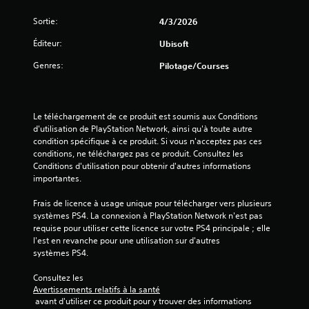
f
k
f
é
i
u
o
Sortie:
4/3/2026
s
e
t
u
.
r
i
Éditeur:
Ubisoft
r
l
l
n
e
Genres:
i
Pilotage/Courses
S
i
s
s
o
e
c
é
s
u
o
p
v
s
m
a
Le téléchargement de ce produit est soumis aux Conditions 
i
-
m
r
d'utilisation de PlayStation Network, ainsi qu'à toute autre 
s
t
a
l
condition spécifique à ce produit. Si vous n'acceptez pas ces 
u
n
i
e
conditions, ne téléchargez pas ce produit. Consultez les 
e
d
t
j
Conditions d'utilisation pour obtenir d'autres informations 
l
e
e
r
importantes.
l
s
u
e
e
d
.
Frais de licence à usage unique pour télécharger vers plusieurs 
s
m
u
systèmes PS4. La connexion à PlayStation Network n'est pas 
e
é
j
requise pour utiliser cette licence sur votre PS4 principale ; elle 
n
p
I
e
l'est en revanche pour une utilisation sur d'autres 
t
u
n
u
systèmes PS4.
o
r
à
v
u
t
é
e
Consultez les 
p
o
s
Avertissements relatifs à la santé
r
a
u
 avant d'utiliser ce produit pour y trouver des informations 
s
r
L