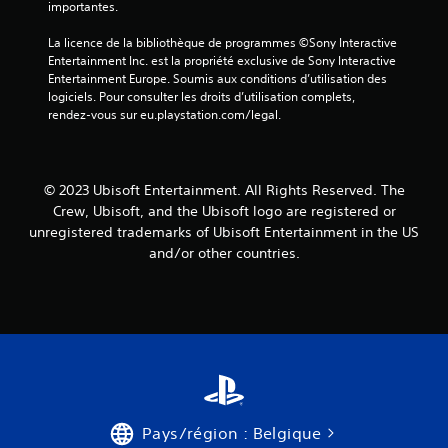
t
importantes.
i
v
e
m
i
s
o
o
La licence de la bibliothèque de programmes ©Sony Interactive 
b
s
n
m
Entertainment Inc. est la propriété exclusive de Sony Interactive 
r
o
r
e
Entertainment Europe. Soumis aux conditions d’utilisation des 
a
u
é
n
logiciels. Pour consulter les droits d’utilisation complets, 
t
s
t
g
rendez-vous sur eu.playstation.com/legal.
i
-
.
l
o
t
a
n
i
b
s
t
R
© 2023 Ubisoft Entertainment. All Rights Reserved. The
l
d
r
a
Crew, Ubisoft, and the Ubisoft logo are registered or
e
e
e
p
s
s
unregistered trademarks of Ubisoft Entertainment in the US
d
p
m
s
e
and/or other countries.
e
a
o
s
l
n
n
j
s
e
t
o
t
t
p
y
u
t
r
s
e
é
t
t
s
s
o
.
e
i
r
n
c
i
t
Pays/région : Belgique
k
e
é