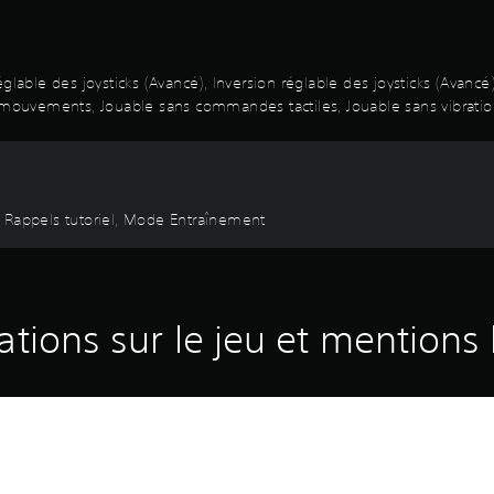
glable des joysticks (Avancé), Inversion réglable des joysticks (Avanc
ouvements, Jouable sans commandes tactiles, Jouable sans vibrati
, Rappels tutoriel, Mode Entraînement
ations sur le jeu et mentions 
ans The Crew Motorfest avec un nouveau gameplay JcE et la collectio
de la course-poursuite et de la neutralisation pour gagner vos galons