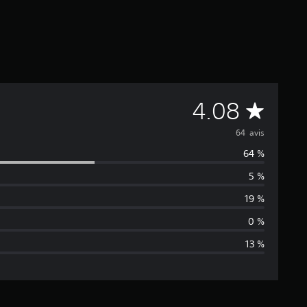
M
4.08
o
64 avis
64 %
y
5 %
e
19 %
n
0 %
13 %
n
e