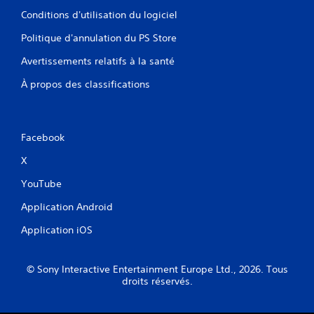
s
t
o
Conditions d'utilisation du logiciel
e
u
r
r
r
i
Politique d'annulation du PS Store
l
e
e
e
Avertissements relatifs à la santé
.
l
m
d
o
À propos des classifications
u
u
g
v
a
e
m
m
Facebook
e
e
p
n
X
l
t
a
YouTube
h
y
o
à
Application Android
r
t
i
o
Application iOS
z
u
o
t
n
m
© Sony Interactive Entertainment Europe Ltd., 2026. Tous
t
o
droits réservés.
a
m
l
e
e