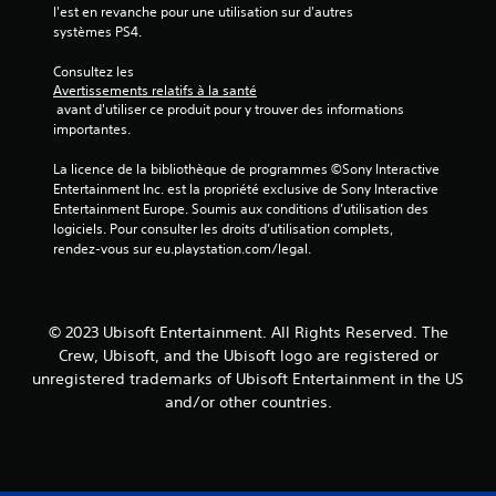
t
l'est en revanche pour une utilisation sur d'autres 
i
v
e
m
systèmes PS4.
i
s
o
o
b
s
n
m
Consultez les 
r
o
r
e
Avertissements relatifs à la santé
a
u
é
n
 avant d'utiliser ce produit pour y trouver des informations 
t
s
t
g
importantes.
i
-
.
l
o
t
a
La licence de la bibliothèque de programmes ©Sony Interactive 
n
i
Entertainment Inc. est la propriété exclusive de Sony Interactive 
b
s
t
R
Entertainment Europe. Soumis aux conditions d’utilisation des 
l
d
r
a
logiciels. Pour consulter les droits d’utilisation complets, 
e
e
e
p
rendez-vous sur eu.playstation.com/legal.
s
s
d
p
m
s
e
e
a
o
s
l
n
n
j
s
© 2023 Ubisoft Entertainment. All Rights Reserved. The
e
t
o
t
t
p
Crew, Ubisoft, and the Ubisoft logo are registered or
y
u
t
r
unregistered trademarks of Ubisoft Entertainment in the US
s
e
é
t
and/or other countries.
t
s
s
o
.
e
i
r
n
c
i
t
k
e
é