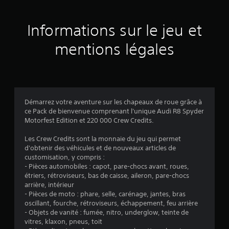
4
t
m
c
n
v
a
c
o
3
e
t
i
Informations sur le jeu et
m
r
i
p
m
2
t
o
a
mentions légales
a
i
n
u
c
n
s
x
a
d
a
d
a
l
e
u
u
e
d
s
j
d
v
i
e
V
Démarrez votre aventure sur les chapeaux de roue grâce à
e
o
u
o
ce Pack de bienvenue comprenant l'unique Audi R8 Spyder
c
i
s
s
u
Motorfest Edition et 220 000 Crew Credits.
h
o
o
s
a
s
n
n
p
Les Crew Credits sont la monnaie du jeu qui permet
q
t
t
o
d'obtenir des véhicules et de nouveaux articles de
u
)
é
s
u
customisation, y compris :
e
g
o
v
- Pièces automobiles : capot, pare-chocs avant, roues,
j
a
u
e
étriers, rétroviseurs, bas de caisse, aileron, pare-chocs
o
l
s
z
arrière, intérieur
y
e
-
v
- Pièces de moto : phare, selle, carénage, jantes, bras
s
m
t
é
oscillant, fourche, rétroviseurs, échappement, feu arrière
t
e
i
r
- Objets de vanité : fumée, nitro, underglow, teinte de
i
n
t
i
vitres, klaxon, pneus, toit
c
t
r