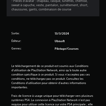
f
- Pièces d'avatar : chapeau, casque, lunettes, chemise,
k
f
é
i
sweat à capuche, veste, pantalon, survêtement, short,
u
o
s
e
chaussures, gants, combinaison de course
t
u
.
r
i
r
l
l
n
e
i
S
i
s
s
o
e
c
é
s
u
Sortie:
13/3/2024
o
p
v
s
m
a
Éditeur:
i
Ubisoft
-
m
r
s
t
a
l
Genres:
Pilotage/Courses
u
n
i
e
e
d
t
j
l
e
e
r
l
s
u
e
Le téléchargement de ce produit est soumis aux Conditions 
e
d
.
d'utilisation de PlayStation Network, ainsi qu'à toute autre 
s
m
u
condition spécifique à ce produit. Si vous n'acceptez pas ces 
e
é
j
conditions, ne téléchargez pas ce produit. Consultez les 
n
p
I
e
Conditions d'utilisation pour obtenir d'autres informations 
t
u
n
u
importantes.
o
r
à
v
u
t
é
e
Frais de licence à usage unique pour télécharger vers plusieurs 
p
o
s
r
systèmes PS4. La connexion à PlayStation Network n'est pas 
a
u
s
requise pour utiliser cette licence sur votre PS4 principale ; elle 
r
L