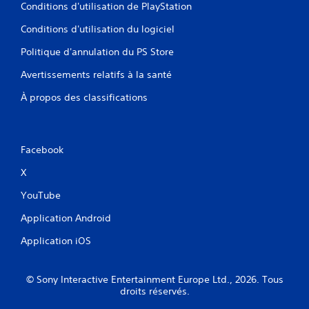
Conditions d'utilisation de PlayStation
s
t
o
e
u
r
Conditions d'utilisation du logiciel
r
r
i
l
e
e
Politique d'annulation du PS Store
e
.
l
m
d
Avertissements relatifs à la santé
o
u
u
À propos des classifications
g
v
a
e
m
m
e
e
p
Facebook
n
l
t
X
a
h
y
o
YouTube
à
r
t
Application Android
i
o
z
u
Application iOS
o
t
n
m
t
o
© Sony Interactive Entertainment Europe Ltd., 2026. Tous
a
m
droits réservés.
l
e
e