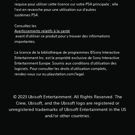
t
i
v
e
requise pour utiliser cette licence sur votre PS4 principale ; elle 
m
i
s
l'est en revanche pour une utilisation sur d'autres 
o
o
b
s
systèmes PS4.
n
m
r
o
r
e
a
u
Consultez les 
é
n
Avertissements relatifs à la santé
t
s
t
g
 avant d'utiliser ce produit pour y trouver des informations 
i
-
.
l
importantes.
o
t
a
n
i
b
La licence de la bibliothèque de programmes ©Sony Interactive 
s
t
R
Entertainment Inc. est la propriété exclusive de Sony Interactive 
l
d
r
a
Entertainment Europe. Soumis aux conditions d’utilisation des 
e
e
e
p
logiciels. Pour consulter les droits d’utilisation complets, 
s
s
d
p
rendez-vous sur eu.playstation.com/legal.
m
s
e
e
a
o
s
l
n
n
j
s
e
t
o
t
t
p
© 2023 Ubisoft Entertainment. All Rights Reserved. The
y
u
t
r
Crew, Ubisoft, and the Ubisoft logo are registered or
s
e
é
t
unregistered trademarks of Ubisoft Entertainment in the US
t
s
s
o
and/or other countries.
.
e
i
r
n
c
i
t
k
e
é