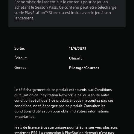
f
k
Économisez de l'argent sur le contenu pour ce jeu en
f
é
i
u
achetant le Season Pass. Ce contenu peut être téléchargé
o
s
e
t
sur le PlayStation™Store ou est inclus avec le jeu à son
u
.
r
i
lancement.
r
l
l
n
e
i
S
i
s
s
o
e
c
é
s
u
o
p
v
s
Sortie:
11/9/2023
m
a
i
-
m
r
s
Éditeur:
Ubisoft
t
a
l
u
n
i
e
Genres:
Pilotage/Courses
e
d
t
j
l
e
e
r
l
s
u
e
e
d
.
s
m
Le téléchargement de ce produit est soumis aux Conditions 
u
e
d'utilisation de PlayStation Network, ainsi qu'à toute autre 
é
j
n
condition spécifique à ce produit. Si vous n'acceptez pas ces 
p
I
e
t
conditions, ne téléchargez pas ce produit. Consultez les 
u
n
u
o
Conditions d'utilisation pour obtenir d'autres informations 
r
à
v
u
importantes.
t
é
e
p
o
s
r
a
Frais de licence à usage unique pour télécharger vers plusieurs 
u
s
r
L
systèmes PS4. La connexion à PlayStation Network n'est pas 