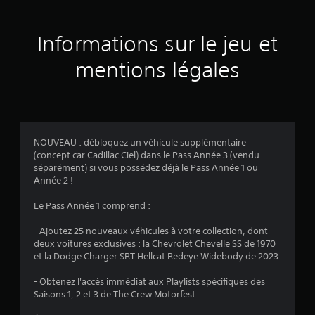
t
m
c
n
1
v
a
c
o
e
t
i
m
Informations sur le jeu et
7
r
i
p
m
t
o
a
mentions légales
7
a
i
n
u
c
n
s
x
a
d
a
d
l
e
u
u
e
a
d
s
j
d
i
e
V
e
NOUVEAU : débloquez un véhicule supplémentaire
v
o
u
o
c
(concept car Cadillac Ciel) dans le Pass Année 3 (vendu
s
s
u
h
séparément) si vous possédez déjà le Pass Année 1 ou
i
o
o
s
a
Année 2 !
n
n
p
q
s
t
t
o
u
Le Pass Année 1 comprend :
é
s
u
e
)
g
o
v
j
- Ajoutez 25 nouveaux véhicules à votre collection, dont
a
u
e
o
deux voitures exclusives : la Chevrolet Chevelle SS de 1970
l
s
z
y
et la Dodge Charger SRT Hellcat Redeye Widebody de 2023.
e
-
v
s
m
t
é
t
- Obtenez l'accès immédiat aux Playlists spécifiques des
e
i
r
i
Saisons 1, 2 et 3 de The Crew Motorfest.
n
t
i
c
t
r