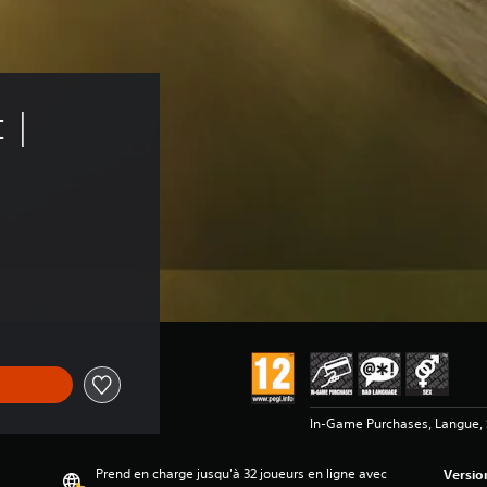
 | 
In-Game Purchases, Langue, 
Prend en charge jusqu'à 32 joueurs en ligne avec
Versio