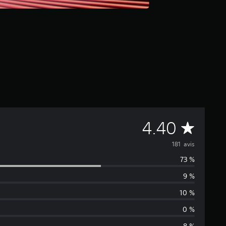
M
4.40
o
181 avis
73 %
y
9 %
e
10 %
n
0 %